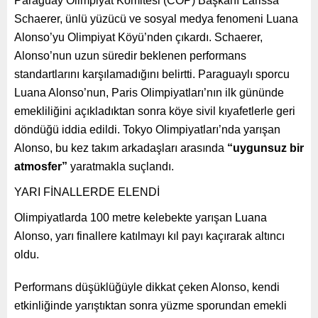
Paraguay Olimpiyat Komitesi (COP) Başkanı Larissa
Schaerer, ünlü yüzücü ve sosyal medya fenomeni Luana
Alonso’yu Olimpiyat Köyü’nden çıkardı. Schaerer,
Alonso’nun uzun süredir beklenen performans
standartlarını karşılamadığını belirtti. Paraguaylı sporcu
Luana Alonso’nun, Paris Olimpiyatları’nın ilk gününde
emekliliğini açıkladıktan sonra köye sivil kıyafetlerle geri
döndüğü iddia edildi. Tokyo Olimpiyatları’nda yarışan
Alonso, bu kez takım arkadaşları arasında
“uygunsuz bir
atmosfer”
yaratmakla suçlandı.
YARI FİNALLERDE ELENDİ
Olimpiyatlarda 100 metre kelebekte yarışan Luana
Alonso, yarı finallere katılmayı kıl payı kaçırarak altıncı
oldu.
Performans düşüklüğüyle dikkat çeken Alonso, kendi
etkinliğinde yarıştıktan sonra yüzme sporundan emekli