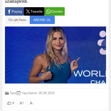
uzaklaştırıldı.
Paylaş
Tweetle
Gönder
ABONE OL
Spor
Yayınlama: 05.08.2024
A
+
A
-
0