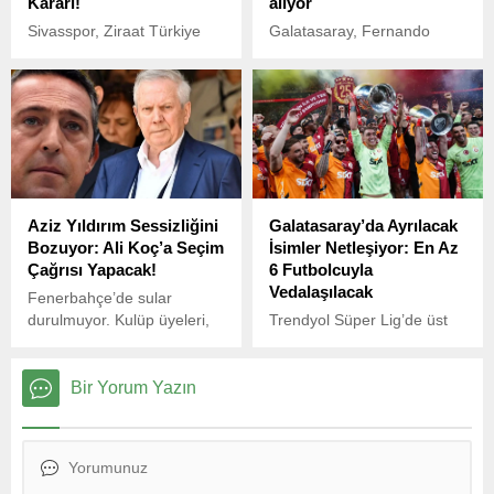
Kararı!
alıyor
Sivasspor, Ziraat Türkiye
Galatasaray, Fernando
Kupası grup aşamasında 4
Muslera’nın ayrılığı
Şubat’ta Kocaelispor’u 2-0
sonrasında kaleci transferi
mağlup ettiği karşılaşmanın
için çalışmalarını
ardından, bir futbolcusunun
sürdürüyor. Sarı-
tedbirli olduğu gerekçesiyle
kırmızılıların gündemine
hükmen mağlubiyet cezası
gelen isimlerden biri de
alacak.
Inter forması giyen İsviçreli
kaleci Yann Sommer oldu.
Aziz Yıldırım Sessizliğini
Galatasaray’da Ayrılacak
Bozuyor: Ali Koç’a Seçim
İsimler Netleşiyor: En Az
Çağrısı Yapacak!
6 Futbolcuyla
Vedalaşılacak
Fenerbahçe’de sular
durulmuyor. Kulüp üyeleri,
Trendyol Süper Lig’de üst
Başkan Ali Koç’un
üste 3, toplamda ise 25.
olağanüstü kongreye
şampiyonluğunu kazanan
gitmesi için imza
Galatasaray’da, gelecek
Bir Yorum Yazın
kampanyasını sürdürürken,
sezon öncesi kadroda
gözler uzun süredir
önemli değişiklikler
sessizliğini koruyan eski
yaşanacak.
başkan Aziz Yıldırım’a