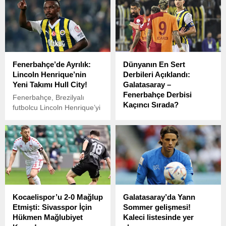
Fenerbahçe’de Ayrılık:
Dünyanın En Sert
Lincoln Henrique’nin
Derbileri Açıklandı:
Yeni Takımı Hull City!
Galatasaray –
Fenerbahçe Derbisi
Fenerbahçe, Brezilyalı
Kaçıncı Sırada?
futbolcu Lincoln Henrique’yi
İngiltere Championship
İngiltere’nin ünlü
ekiplerinden Hull City’ye
gazetelerinden Daily Mail,
sezon sonuna kadar kiralık
dünyanın en sert derbilerini
olarak gönderdi.
sıraladı ve Süper Lig’in iki
dev kulübü Galatasaray ile
Fenerbahçe’nin
karşılaşması dikkat çekici
bir sıralama ile listeye girdi.
Kocaelispor’u 2-0 Mağlup
Galatasaray’da Yann
Etmişti: Sivasspor İçin
Sommer gelişmesi!
Hükmen Mağlubiyet
Kaleci listesinde yer