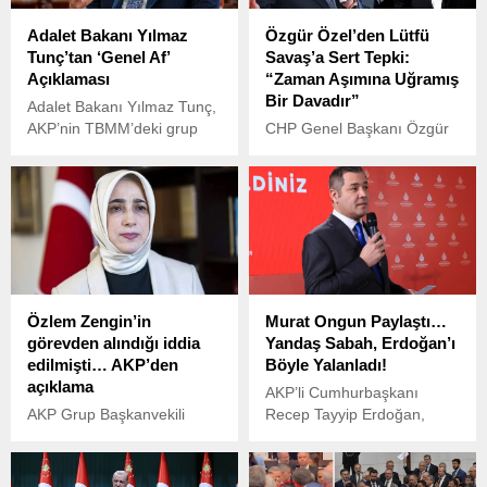
Adalet Bakanı Yılmaz
Özgür Özel’den Lütfü
Tunç’tan ‘Genel Af’
Savaş’a Sert Tepki:
Açıklaması
“Zaman Aşımına Uğramış
Bir Davadır”
Adalet Bakanı Yılmaz Tunç,
AKP’nin TBMM’deki grup
CHP Genel Başkanı Özgür
toplantısı öncesinde
Özel, bugün Gelecek Partisi
gazetecilere açıklamalarda
Genel Başkanı Ahmet
bulundu.
Davutoğlu’na
gerçekleştirdiği
iadeiziyaretinin ardından
gazetecilere açıklamalarda
bulundu.
Özlem Zengin’in
Murat Ongun Paylaştı…
görevden alındığı iddia
Yandaş Sabah, Erdoğan’ı
edilmişti… AKP’den
Böyle Yalanladı!
açıklama
AKP’li Cumhurbaşkanı
AKP Grup Başkanvekili
Recep Tayyip Erdoğan,
Özlem Zengin'in görevden
partisinin grup toplantısında
alındığı iddialarına AKP
yaptığı konuşmada, İstanbul
Grup Başkanı Abdullah
Büyükşehir Belediye (İBB)