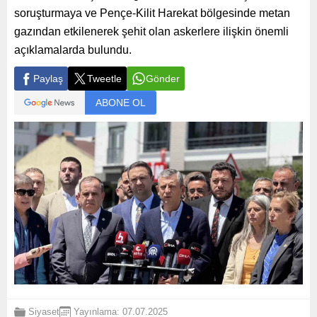
soruşturmaya ve Pençe-Kilit Harekat bölgesinde metan
gazından etkilenerek şehit olan askerlere ilişkin önemli
açıklamalarda bulundu.
Paylaş
Tweetle
Gönder
ABONE OL
Siyaset
Yayınlama: 07.07.2025