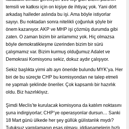
temsili ve katkısı için on kişiye de ihtiyaç yok. Yani dört
arkadaş halleder aslında bu işi. Ama böyle istiyorlar
sayıyı. Bu noktadan sonra nitelikli çoğunluk şöyle bir
önem kazanıyor. AKP ve MHP işi çözmüş durumda gibi
zaten. O zaman bizim bir anlamımız yok. Hiç olmazsa
böyle demokratikleşme üzerinden bizim bir sürü
çalışmamız var. Bizim kurmuş olduğumuz Adalet ve
Demokrasi Komisyonu sekiz, dokuz aydır çalışıyor.
Sekiz başlıkta yirmi altı ayrı öneride bulundu MYK’ya. Her
biri de bu süreçte CHP bu komisyondan ne talep etmeli
ne yapmalı şeklinde öneriler. Çok kapsamlı bir hazırlık
oldu. Biz hazırlıklıyız.
Şimdi Meclis’te kurulacak komisyona da katılım noktasını
şuna indirgiyorlar; CHP’ye operasyonlar dursun… Sanki
18 Mart günü ülkede her şey güllük gülistanlık mıydı?
Tutuksuz yargılamanın esas olması, iddianamelerin hızlı