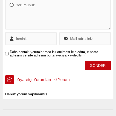
Bütçesi’ndeki harcamalar ve
olmadığını duyurdu.
faiz giderlerindeki artışa dair
dikkat çeken açıklamalarda
bulundu.
Daha sonraki yorumlarımda kullanılması için adım, e-posta
adresim ve site adresim bu tarayıcıya kaydedilsin.
Ziyaretçi Yorumları - 0 Yorum
Henüz yorum yapılmamış.