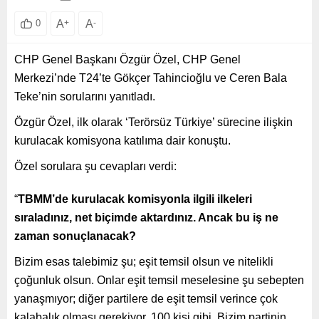
A
+
A
-
0
CHP Genel Başkanı Özgür Özel, CHP Genel
Merkezi’nde T24’te Gökçer Tahincioğlu ve Ceren Bala
Teke’nin sorularını yanıtladı.
Özgür Özel, ilk olarak ‘Terörsüz Türkiye’ sürecine ilişkin
kurulacak komisyona katılıma dair konuştu.
Özel sorulara şu cevapları verdi:
“
TBMM’de kurulacak komisyonla ilgili ilkeleri
sıraladınız, net bi
çimde aktardınız. Ancak bu iş ne
zaman sonuçlanacak?
Bizim esas talebimiz şu; eşit temsil olsun ve nitelikli
çoğunluk olsun. Onlar eşit temsil meselesine şu sebepten
yanaşmıyor; diğer partilere de eşit temsil verince çok
kalabalık olması gerekiyor. 100 kişi gibi. Bizim partinin