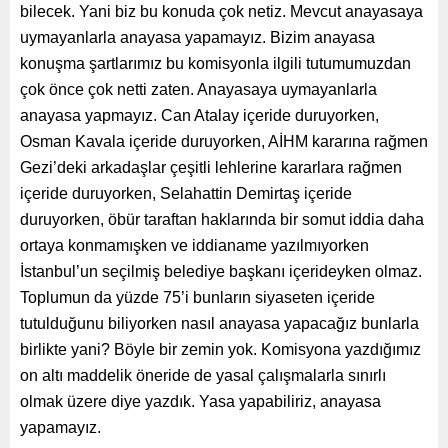
bilecek. Yani biz bu konuda çok netiz. Mevcut anayasaya
uymayanlarla anayasa yapamayız. Bizim anayasa
konuşma şartlarımız bu komisyonla ilgili tutumumuzdan
çok önce çok netti zaten. Anayasaya uymayanlarla
anayasa yapmayız. Can Atalay içeride duruyorken,
Osman Kavala içeride duruyorken, AİHM kararına rağmen
Gezi’deki arkadaşlar çeşitli lehlerine kararlara rağmen
içeride duruyorken, Selahattin Demirtaş içeride
duruyorken, öbür taraftan haklarında bir somut iddia daha
ortaya konmamışken ve iddianame yazılmıyorken
İstanbul’un seçilmiş belediye başkanı içerideyken olmaz.
Toplumun da yüzde 75’i bunların siyaseten içeride
tutulduğunu biliyorken nasıl anayasa yapacağız bunlarla
birlikte yani? Böyle bir zemin yok. Komisyona yazdığımız
on altı maddelik öneride de yasal çalışmalarla sınırlı
olmak üzere diye yazdık. Yasa yapabiliriz, anayasa
yapamayız.