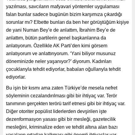
yazılması, savcıların mafyavari yöntemler uygulaması
falan bunlar sadece bugünün bizim karşımıza çıkardığı
sorunlar mı? Elbette bunları da ben her görüştüğüm kişiye
de yani Numan Bey’e de anlattım, İbrahim Bey’e de
anlattım, bütün partilerin genel başkanlarına da
anlatıyorum. Özellikle AK Parti’den kimi görsem
anlatıyorum ve anlattırıyorum. ‘Yani biliyor musunuz
döneminizde neler yaşanıyor?’ diyorum. Kadınları
çocuklarıyla tehdit ediyorlar, babaları oğullarıyla tehdit
ediyorlar.
Bu işin bir kısmı ama zaten Türkiye’de mesela nefret
söyleminin cezalandırılması gibi bir ihtiyaç var. Terör
tanımının gerçekten terörü tarif etmesi gibi bir ihtiyaç var.
Diğer otoriter popülist liderlerden devşirilen işte
dezenformasyon yasası gibi bir mesleği, gazetecilik
mesleğini, kriminalize eden ve tehdit altına alan bazı
yasaların ortadan kalkması gibi önemli ihtiyaçlar var.