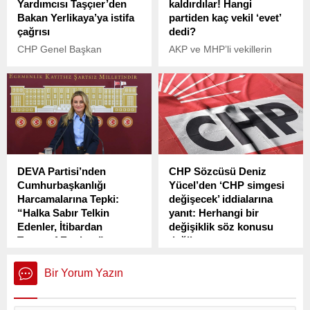
Yardımcısı Taşçıer’den
kaldırdılar! Hangi
Bakan Yerlikaya’ya istifa
partiden kaç vekil ‘evet’
çağrısı
dedi?
CHP Genel Başkan
AKP ve MHP’li vekillerin
Yardımcısı Gamze Taşcıer,
oylarıyla TBMM Genel
İçişleri Bakanı Ali
Kurulu’nan kabul edilen
Yerlikaya'nın Taksim
katliam yasası teklifinin
Meydanı'nın 1 Mayıs
oylamasına muhalefet
mitingine kapatılacağı
partilerinden çok sayıda
yönündeki açıklamasına
milletvekili katılmadı.
tepki göstererek, Bu ülkenin
güvenliğinden sorumlu
DEVA Partisi’nden
CHP Sözcüsü Deniz
Bakanı, 1 Mayıs Taksim’de
Cumhurbaşkanlığı
Yücel’den ‘CHP simgesi
kutlanırsa güvenliği
Harcamalarına Tepki:
değişecek’ iddialarına
sağlayamayız diyerek o
“Halka Sabır Telkin
yanıt: Herhangi bir
makamda boşa oturduğunu
Edenler, İtibardan
değişiklik söz konusu
kameralar karşısında ilan
Tasarruf Etmiyor”
değil
etmiştir. Madem öyle
kendisini bugün gereğini
DEVA Partisi İzmir
CHP Sözcüsü Deniz Yücel,
yapıp istifa etmeye davet
Milletvekili Seda Kâya Ösen,
partinin simgesi olan altı
Bir Yorum Yazın
ediyoruz...
Cumhurbaşkanlığı’nın
okla ilgili herhangi bir
Merkezi Yönetim
değişikliğin sözkonusu