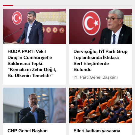
HÜDA PAR’lı Vekil
Dervişoğlu, İYİ Parti Grup
Dinç’in Cumhuriyet’e
Toplantısında İktidara
Saldırısına Tepki:
Sert Eleştirilerde
“Kemalizm Zehir Değil,
Bulundu
Bu Ülkenin Temelidir”
İYİ Parti Genel Başkanı
AKP listelerinden Meclis’e
Müsavat Dervişoğlu,
giren HÜDA PAR’lı Mersin
partisinin grup toplantısında
Milletvekili Faruk Dinç,
önemli açıklamalarda
bugün Meclis’teki
bulundu.
konuşmasında “Kürt
meselesinin sebebi
Kemalizm’dir.
CHP Genel Başkan
Elleri katliam yasasına