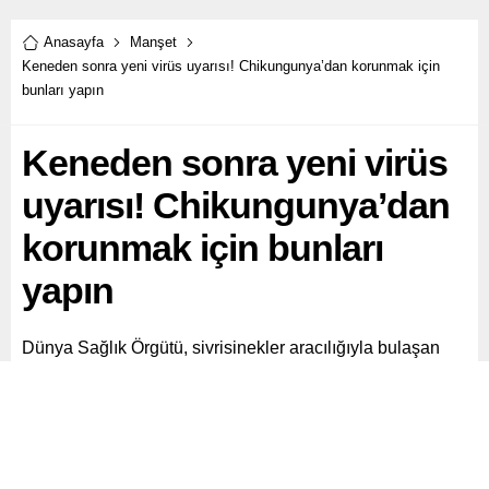
Anasayfa
Manşet
Keneden sonra yeni virüs uyarısı! Chikungunya’dan korunmak için
bunları yapın
Keneden sonra yeni virüs
uyarısı! Chikungunya’dan
korunmak için bunları
yapın
Dünya Sağlık Örgütü, sivrisinekler aracılığıyla bulaşan
chikungunya virüsü hakkında önemli bir uyarı yaptı. DSÖ,
virüsün küresel ölçekte ciddi bir salgına dönüşme
potansiyeline dikkat çekerek acil önlemlerin alınması
gerektiğini vurguladı. Peki, chikungunya virüsünün