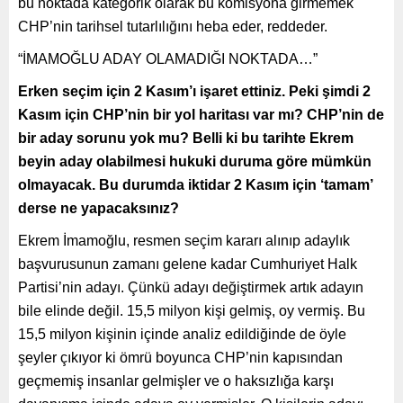
bu noktada kategorik olarak bu komisyona girmemek
CHP’nin tarihsel tutarlılığını heba eder, reddeder.
“İMAMOĞLU ADAY OLAMADIĞI NOKTADA…”
Erken seçim için 2 Kasım’ı işaret ettiniz. Peki şimdi 2
Kasım için CHP’nin bir yol haritası var mı? CHP’nin de
bir aday sorunu yok mu? Belli ki bu tarihte Ekrem
beyin aday olabilmesi hukuki duruma göre mümkün
olmayacak. Bu durumda iktidar 2 Kasım için ‘tamam’
derse ne yapacaksınız?
Ekrem İmamoğlu, resmen seçim kararı alınıp adaylık
başvurusunun zamanı gelene kadar Cumhuriyet Halk
Partisi’nin adayı. Çünkü adayı değiştirmek artık adayın
bile elinde değil. 15,5 milyon kişi gelmiş, oy vermiş. Bu
15,5 milyon kişinin içinde analiz edildiğinde de öyle
şeyler çıkıyor ki ömrü boyunca CHP’nin kapısından
geçmemiş insanlar gelmişler ve o haksızlığa karşı