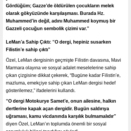
Gördüğüm; Gazze’de öldürülen çocukların melek
olarak gökyüzünde karşılaşması. Burada Hz.
Muhammed’in değil, adını Muhammed koymuş bir
Gazzeli çocuğun sembolik çizimi var.”
LeMan’a Sahip Çıktı: “O dergi, hepiniz susarken
Filistin’e sahip çıktı”
Özel, LeMan dergisinin geçmişte Filistin davasına, Mavi
Marmara olayına ve sosyal adalet meselelerine sahip
çıkan çizgisine dikkat çekerek, “Bugüne kadar Filistin’e,
mazluma, emekçiye sahip çıkan LeMan dergisi hedef
gösterilemez,” ifadelerini kullandı.
“O dergi Motokurye Samet’e, onun ailesine, halkın
dertlerine kapak açan dergidir. Bugün saldırıya
uğraması, kamu vicdanında karşılık bulmamalıdır”
diyen Özel, LeMan’ın toplumda önemli bir sosyal