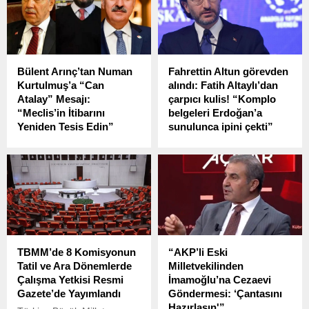
“Cumhurbaşkanı’na
hakaret” suçlamasıyla
gözaltına alındı. Bu gelişme
kamuoyunda büyük yankı
uyandırırken, CHP Genel
Bülent Arınç’tan Numan
Fahrettin Altun görevden
Başkanı Özgür Özel,
Kurtulmuş’a “Can
alındı: Fatih Altaylı’dan
Altaylı’nın gözaltına
Atalay” Mesajı:
çarpıcı kulis! “Komplo
alınmasına sosyal medya
“Meclis’in İtibarını
belgeleri Erdoğan’a
hesabı üzerinden sert tepki
Yeniden Tesis Edin”
sunulunca ipini çekti”
gösterdi.
Eski Türkiye Büyük Millet
Cumhurbaşkanlığı İletişim
Meclisi (TBMM)
Başkanı Fahrettin Altun,
Başkanlarından Bülent
Cumhurbaşkanı Recep
Arınç, yeniden TBMM
Tayyip Erdoğan’ın imzasıyla
Başkanlığı görevine seçilen
görevden alındı. Altun’un
Numan Kurtulmuş’u tebrik
yerine Dışişleri Bakan
etti.
Yardımcısı Burhanettin
Duran getirildi.
TBMM’de 8 Komisyonun
“AKP’li Eski
Tatil ve Ara Dönemlerde
Milletvekilinden
Çalışma Yetkisi Resmi
İmamoğlu’na Cezaevi
Gazete’de Yayımlandı
Göndermesi: ‘Çantasını
Hazırlasın'”