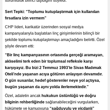
sorumluluk bilinci taşıdığını söyledi.
Sert Tepki: “Toplumu kutuplaştırmak için kullanılan
fırsatlara izin vermem”
CHP lideri, karikatür üzerinden sosyal medya
kampanyalarıyla başlatılan linç girişimlerinin bilinçli bir
şekilde toplumu kutuplaştırmayı amaçladığını belirtti. Özel
şöyle devam etti:
“Bir linç kampanyasının ortasında gerçeği aramayan,
aklıselimi terk eden bir toplumsal refleksle karşı
karşıyayız. Bu bizi 2 Temmuz 1993’te Sivas Madımak
Oteli’nde yaşanan acıya götüren anlayışın devamıdır.
O gün susanlar, hedef gösterenler neye yol açtıysa,
bugün yaşanan da aynı yolda ilerlemektedir.”
Özel, adaletin ancak
hukukun üstünlüğü ve doğru
bilginin rehberliğinde
sağlanabileceğini vurgularken,
hükümete ve kamuoyuna
“sağduyulu ve vicdanlı”