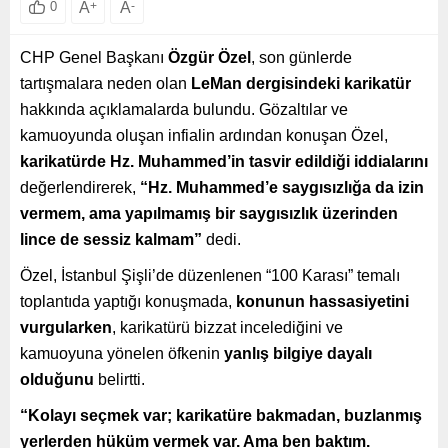
A
+
A
-
0
CHP Genel Başkanı
Özgür Özel
, son günlerde
tartışmalara neden olan
LeMan dergisindeki karikatür
hakkında açıklamalarda bulundu. Gözaltılar ve
kamuoyunda oluşan infialin ardından konuşan Özel,
karikatürde Hz. Muhammed’in tasvir edildiği iddialarını
değerlendirerek,
“Hz. Muhammed’e saygısızlığa da izin
vermem, ama yapılmamış bir saygısızlık üzerinden
lince de sessiz kalmam”
dedi.
Özel, İstanbul Şişli’de düzenlenen “100 Karası” temalı
toplantıda yaptığı konuşmada,
konunun hassasiyetini
vurgularken
, karikatürü bizzat incelediğini ve
kamuoyuna yönelen öfkenin
yanlış bilgiye dayalı
olduğunu
belirtti.
“Kolayı seçmek var; karikatüre bakmadan, buzlanmış
yerlerden hüküm vermek var. Ama ben baktım.