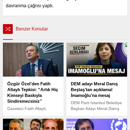
davranma çağrısı yaptı.
Benzer Konular
Özgür Özel’den Fatih
DEM adayı Meral Danış
Altaylı Tepkisi: “Artık Hiç
Beştaş’tan açıklama!
Kimseyi Baskıyla
İmamoğlu’na mesaj
Sindiremezsiniz”
DEM Parti İstanbul Belediye
Gazeteci Fatih Altaylı,
Başkan Adayı Meral Danış
YouTube kanalında yaptığı
Beştaş, yerel seçimlere
bir programda kullandığı
ilişkin açıklamada bulundu.
ifadeler nedeniyle