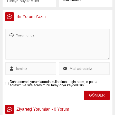
Türkiye Büyük Millet
Meclisi’nde (TBMM) 8
TGRT Haber’de yayımlanan
komisyonun tatil ve ara
bir tartışma sırasında AKP
verme dönemlerinde de
eski Milletvekili Ali Turan,
Bir Yorum Yazın
çalışmalarına devam
İstanbul Büyükşehir
edebilmesine ilişkin kararlar
Belediye Başkanı Ekrem
Resmi Gazete’de
İmamoğlu’na yönelik dikkat
yayımlandı.
çeken bir yorumda bulundu.
Daha sonraki yorumlarımda kullanılması için adım, e-posta
adresim ve site adresim bu tarayıcıya kaydedilsin.
Ziyaretçi Yorumları - 0 Yorum