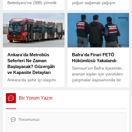
Belediyesi’ne (İBB) yönelik
yoğun sağanak yağışın
yürütülen ikinci dalga
ardından eski Ankara
operasyon kapsamında
Büyükşehir Belediye (ABB)
gözaltına alınan 52 kişinin
Başkanı AKP’li Melih
emniyetteki işlemleri
Gökçek’in yaptığı alt
tamamlandı. Şüpheliler,
geçitleri su bastı. Yurttaşlar
sabah saatlerinde adliyeye
geçitlerde arabalarıyla
sevk edildi.
mahsur kaldı. ABB CHP
Grup Başkanvekili Yaşar
Ankara’da Metrobüs
Bafra’da Firari FETÖ
Neslihanoğlu, Ankapark’ın
Seferleri Ne Zaman
Hükümlüsü Yakalandı
maliyetinin 801 milyon dolar
Başlayacak? Güzergâh
(26 milyar 5 milyon 906 bin
Samsun’un Bafra ilçesinde,
ve Kapasite Detayları
800 lira) olduğunu
aranan kişiler için yürütülen
vurgulayarak “Bu parayla
Ankara’da şehir içi ulaşımı
çalışmalar kapsamında bir
Ankara’nın...
rahatlatmak ve trafik
firari FETÖ hükümlüsü
sorununu azaltmak
yakalandı.
amacıyla metrobüs
Bir Yorum Yazın
çalışmaları hız kazandı.