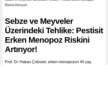
Riskini Artırıyor!
Sebze ve Meyveler
Üzerindeki Tehlike: Pestisit
Erken Menopoz Riskini
Artırıyor!
Prof. Dr. Hakan Çoksüer, erken menopozun 40 yaş
altındaki kadınlarda yumurtalıkların tükenmesi ile ilişkili
bir durum olduğunu belirterek, bu durumun hormonal
dengesizliklerden kaynaklandığını ve yumurtalıkların artık
fonksiyonlarını kaybettiğini ifade etti.
Paylaş
Tweetle
Gönder
ABONE OL