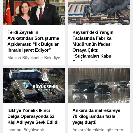
Ferdi Zeyrek’in
Kayseri’deki Yangın
Avukatından Soruşturma
Faciasında Fabrika
Açıklaması: “İlk Bulgular
Müdürünün İfadesi
İhmale İşaret Ediyor”
Ortaya Çıktı:
“Suçlamaları Kabul
Manisa Büyükşehir Belediye
Etmiyorum”
Başkanı Ferdi Zeyrek’in
evindeki havuz makine
Kayseri Organize Sanayi
dairesinde elektrik akımına
Bölgesi’nde, 30 Kasım’da
kapılarak hayatını
meydana gelen yangın
kaybetmesinin ardından
faciasında 3 işçi hayatını
başlatılan soruşturma
kaybetti. Yangın, kısa
sürerken, Zeyrek ailesinin
sürede büyüyerek
avukatı Necibe Karaoğlanlar
fabrikanın bir bölümünü
İBB’ye Yönelik İkinci
Ankara’da metrekareye
Hasgör’den dikkat çeken bir
sardı.
Dalga Operasyonda 52
70 kilogramdan fazla
açıklama geldi.
Kişi Adliyeye Sevk Edildi
yağış düştü
İstanbul Büyükşehir
Ankara’da etkisini gösteren