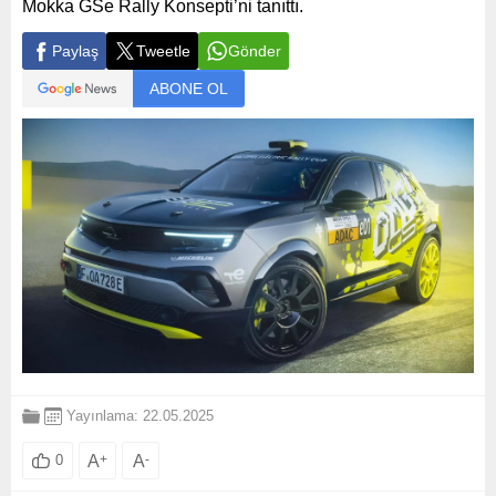
Mokka GSe Rally Konsepti’ni tanıttı.
Paylaş
Tweetle
Gönder
ABONE OL
Yayınlama: 22.05.2025
A
+
A
-
0