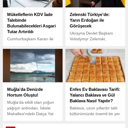
Mükelleflerin KDV İade
Zelenski Türkiye’de:
Talebinde
Yarın Erdoğan ile
Bulunabilecekleri Asgari
Görüşecek
Tutar Artırıldı
Ukrayna Devlet Başkanı
Cumhurbaşkanı Kararı ile
Volodymyr Zelenski,
mükelleflerin katma değer
Türkiye’ye resmi bir ziyaret
vergisi (KDV) iade talebinde
için geldi. Zelenski’nin
bulunabilecekleri asgari
başkanlık ettiği heyeti
tutar 10 bin liraya yükseltildi.
taşıyan uçak, 21:08’de
Ankara Esenboğa
Havalimanı’na indi.
Muğla’da Denizde
Enfes Ev Baklavası Tarifi:
Hortum Oluştu!
Yalancı Baklava ve Gül
Baklava Nasıl Yapılır?
Muğla’da etkili olan yoğun
yağışın ardından, İskele
Baklava, uzun yıllardır tatlı
Mahallesi’ndeki Datça Yat
kültürümüzde önemli bir yer
Limanı Topan Ada
tutan ve geleneksel
açıklarında denizde bir
lezzetler arasında ilk