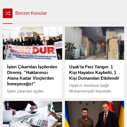
Benzer Konular
İşten Çıkartılan İşçilerden
Uşak’ta Feci Yangın: 1
Direniş: “Haklarımızı
Kişi Hayatını Kaybetti, 1
Alana Kadar Vinçlerden
Kişi Dumandan Etkilendi!
İnmeyeceğiz!”
Uşak’ın merkeze bağlı
İşten çıkarılan işçiler,
Muharremşah köyünde,
maaşlarının düzensiz
B.Y.’ye ait iki katlı binanın
ödenmesi ve haklarını
üst katındaki evde henüz
alamamaları nedeniyle uzun
belirlenemeyen bir nedenle
süredir direnişlerini
yangın çıktı.
sürdürüyor.