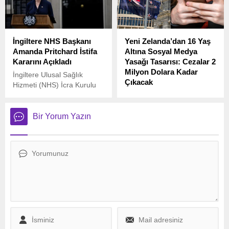
“oksijen satın almak için”
mutabakat kapsamında ilk
yaşlı kadından 1 milyon yen
esir takası gerçekleştirildi.
aldı.
İngiltere NHS Başkanı
Yeni Zelanda’dan 16 Yaş
Amanda Pritchard İstifa
Altına Sosyal Medya
Kararını Açıkladı
Yasağı Tasarısı: Cezalar 2
Milyon Dolara Kadar
İngiltere Ulusal Sağlık
Çıkacak
Hizmeti (NHS) İcra Kurulu
Başkanı Amanda Pritchard,
Yeni Zelanda Başbakanı
eleştiriler üzerine
Christopher Luxon, 16 yaş
görevinden istifa ettiğini
altındaki çocukları sosyal
Bir Yorum Yazın
duyurdu.
medyanın zararlarından
korumak amacıyla kapsamlı
bir yasa tasarısı
hazırladıklarını duyurdu.