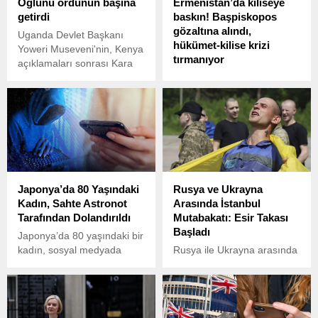
Oğlunu ordunun başına
Ermenistan’da kiliseye
getirdi
baskın! Başpiskopos
gözaltına alındı,
Uganda Devlet Başkanı
hükümet-kilise krizi
Yoweri Museveni'nin, Kenya
tırmanıyor
açıklamaları sonrası Kara
Kuvvetleri Komutanlığı
Ermenistan’da güvenlik
görevinden aldığı oğlu
güçleri, Ermeni Apostolik
Muhoozi Kainerugaba'yı
Kilisesi’nin Eçmiadzin’deki
Uganda Halk Savunma
genel merkezine operasyon
Kuvvetleri Komutanı olarak
düzenledi.
atadığı bildirildi.
Japonya’da 80 Yaşındaki
Rusya ve Ukrayna
Kadın, Sahte Astronot
Arasında İstanbul
Tarafından Dolandırıldı
Mutabakatı: Esir Takası
Başladı
Japonya’da 80 yaşındaki bir
kadın, sosyal medyada
Rusya ile Ukrayna arasında
tanıştığı sahte astronot
Türkiye’nin ev sahipliğinde
tarafından dolandırıldı.
İstanbul’da 2 Haziran’da
Uzayda mahsur kaldığını
gerçekleştirilen müzakereler
söyleyen dolandırıcı,
sonucunda varılan insani