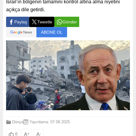
İsrail’in bölgenin tamamını kontrol altına alma niyetini
açıkça dile getirdi.
Paylaş
Tweetle
Gönder
ABONE OL
Dünya
Yayınlama: 07.08.2025
A
+
A
-
0