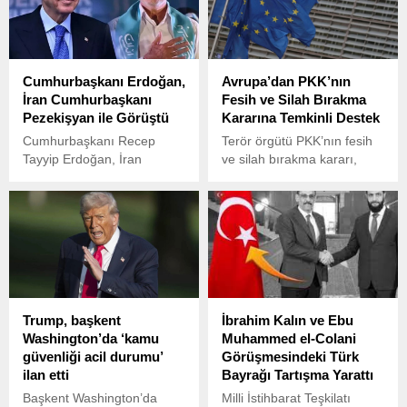
Cumhurbaşkanı Erdoğan,
Avrupa’dan PKK’nın
İran Cumhurbaşkanı
Fesih ve Silah Bırakma
Pezekişyan ile Görüştü
Kararına Temkinli Destek
Cumhurbaşkanı Recep
Terör örgütü PKK’nın fesih
Tayyip Erdoğan, İran
ve silah bırakma kararı,
Cumhurbaşkanı Mesud
Avrupa’dan gelen ilk
Pezekişyan ile yaptığı
açıklamalarda “önemli bir
telefon görüşmesinde,
adım” olarak nitelendirildi.
İsrail’in İran’a yönelik
saldırılarını en kuvvetli
şekilde kınadığını ifade etti.
Trump, başkent
İbrahim Kalın ve Ebu
Washington’da ‘kamu
Muhammed el-Colani
güvenliği acil durumu’
Görüşmesindeki Türk
ilan etti
Bayrağı Tartışma Yarattı
Başkent Washington’da
Milli İstihbarat Teşkilatı