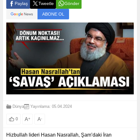
Paylaş
Tweetle
Gönder
ABONE OL
Dünya
Yayınlama: 05.04.2024
A
+
A
-
0
Hizbullah lideri Hasan Nasrallah, Şam’daki İran