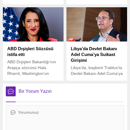
güvenliği sağlamak ve suç
(MİT) Başkanı İbrahim
oranını düşürmek amacıyla
Kalın’ın Şam ziyareti
kapsamında gerçekleştirdiği
görüşme, sosyal medyada
büyük yankı uyandırdı.
ABD Dışişleri Sözcüsü
Libya’da Devlet Bakanı
istifa etti
Adel Cuma’ya Suikast
Girişimi
ABD Dışişleri Bakanlığı'nın
Arapça sözcüsü Hala
Libya’da, başkent Trablus’ta
Rharrit, Washington'un
Devlet Bakanı Adel Cuma’ya
Gazze ile ilgili politikasına
yönelik silahlı bir saldırı
karşı çıktığı için istifa etti. Bu
düzenlendi.
istifa, bakanlıkta Gazze
Bir Yorum Yazın
politikası nedeniyle yaşanan
üçüncü istifa oldu.