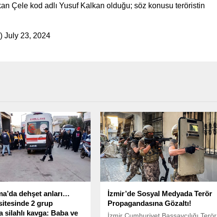
evkan Çele kod adlı Yusuf Kalkan olduğu; söz konusu teröristin
 July 23, 2024
a’da dehşet anları…
İzmir’de Sosyal Medyada Terör
sitesinde 2 grup
Propagandasına Gözaltı!
a silahlı kavga: Baba ve
İzmir Cumhuriyet Başsavcılığı Terör