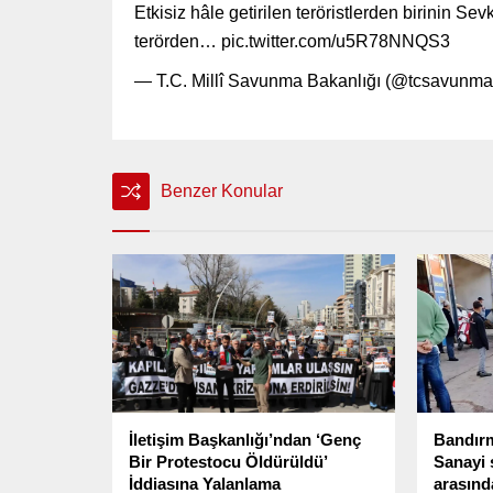
Etkisiz hâle getirilen teröristlerden birinin S
terörden… pic.twitter.com/u5R78NNQS3
— T.C. Millî Savunma Bakanlığı (@tcsavunma)
Benzer Konular
İletişim Başkanlığı’ndan ‘Genç
Bandırm
Bir Protestocu Öldürüldü’
Sanayi 
İddiasına Yalanlama
arasınd