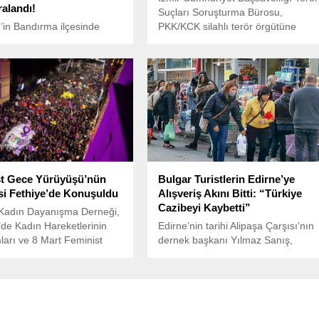
ralandı!
Suçları Soruşturma Bürosu,
r’in Bandırma ilçesinde
PKK/KCK silahlı terör örgütüne
i iki grup arasında
yönelik bir soruşturma başlattı.
silahlı kavgada baba ve
alandı. Olayın şüphelisi
kişi gözaltına alındı.
st Gece Yürüyüşü’nün
Bulgar Turistlerin Edirne’ye
si Fethiye’de Konuşuldu
Alışveriş Akını Bitti: “Türkiye
Cazibeyi Kaybetti”
 Kadın Dayanışma Derneği,
’de Kadın Hareketlerinin
Edirne’nin tarihi Alipaşa Çarşısı’nın
arı ve 8 Mart Feminist
dernek başkanı Yılmaz Sanış,
üyüşü’nün Tarihçesi”
Bulgar turistlerin kentte eskisi gibi
ir söyleşi düzenledi.
alışveriş yapmak için gelmediklerini
ve geldiklerinde de alışverişin
azaldığını belirtti.