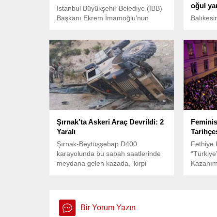
oğul ya
İstanbul Büyükşehir Belediye (İBB)
Başkanı Ekrem İmamoğlu’nun
Balıkesi
gözaltına alınmasının ardından
husumetl
Türkiye genelinde protestolar
yaşanan 
devam ediyor.
oğlu yar
olarak 1 
Şırnak’ta Askeri Araç Devrildi: 2
Femini
Yaralı
Tarihçe
Şırnak-Beytüşşebap D400
Fethiye
karayolunda bu sabah saatlerinde
“Türkiye
meydana gelen kazada, ‘kirpi’
Kazanıml
olarak bilinen zırhlı askeri araç,
Gece Yür
yoldaki buzlanma nedeniyle
konulu b
sürücüsünün kontrolünü
kaybetmesi sonucu devrildi.
Bir Yorum Yazın