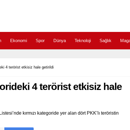
m
Ekonomi
Spor
Dünya
Teknoloji
Sağlık
Maga
i 4 terörist etkisiz hale getirildi
rideki 4 terörist etkisiz hale
Listesi’nde kırmızı kategoride yer alan dört PKK’lı teröristin