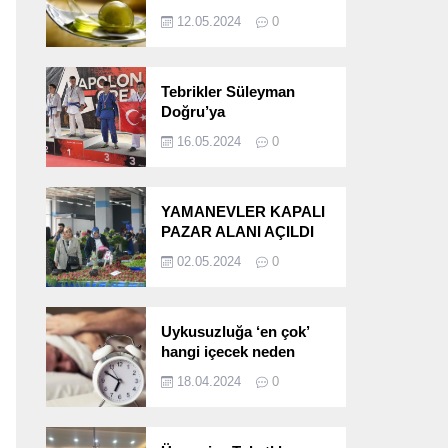
etkileri!
12.05.2024
0
Tebrikler Süleyman
Doğru’ya
16.05.2024
0
YAMANEVLER KAPALI
PAZAR ALANI AÇILDI
02.05.2024
0
Uykusuzluğa ‘en çok’
hangi içecek neden
oluyor?
18.04.2024
0