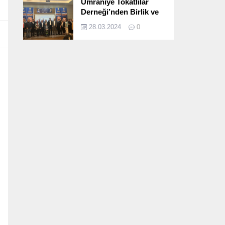
Ümraniye Tokatlılar
Derneği’nden Birlik ve
Beraberlik Dolu İftar
28.03.2024
0
Programı