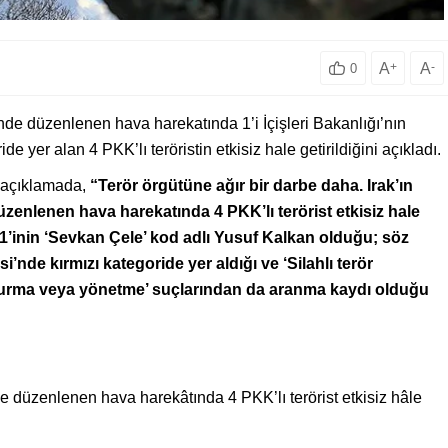
A
+
A
-
0
nde düzenlenen hava harekatında 1’i İçişleri Bakanlığı’nın
e yer alan 4 PKK’lı teröristin etkisiz hale getirildiğini açıkladı.
 açıklamada,
“Terör örgütüne ağır bir darbe daha. Irak’ın
enlenen hava harekatında 4 PKK’lı terörist etkisiz hale
den 1’inin ‘Sevkan Çele’ kod adlı Yusuf Kalkan olduğu; söz
’nde kırmızı kategoride yer aldığı ve ‘Silahlı terör
ü kurma veya yönetme’ suçlarından da aranma kaydı olduğu
 düzenlenen hava harekâtında 4 PKK’lı terörist etkisiz hâle