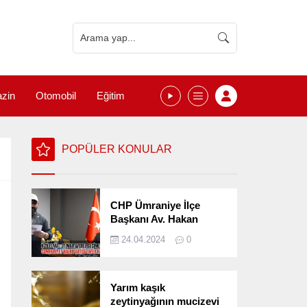
zin
Otomobil
Eğitim
POPÜLER KONULAR
CHP Ümraniye İlçe
Başkanı Av. Hakan
Kızılelma 31 Mart Yerel
24.04.2024
0
Seçimlerini
Değerlendirdi
Yarım kaşık
zeytinyağının mucizevi