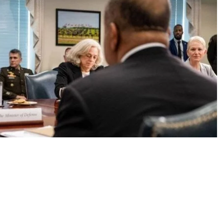
A
+
A
-
0