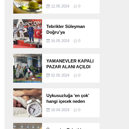
etkileri!
12.05.2024
0
Tebrikler Süleyman
Doğru’ya
16.05.2024
0
YAMANEVLER KAPALI
PAZAR ALANI AÇILDI
02.05.2024
0
Uykusuzluğa ‘en çok’
hangi içecek neden
oluyor?
18.04.2024
0