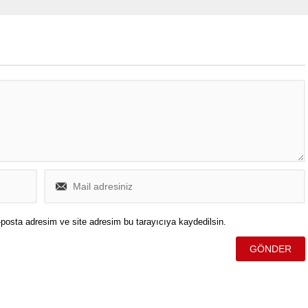
 Demirhan ile yollarını
Başkanı Ekrem imamoğlu’nun
ayraktar ailesi bu kararı
tutuklanmasının ardından
eri lüzum üzerine”
başlatılan nöbetin 6. gününde,
ı ifade etti.
yurttaşlara yaptığı konuşmada
güncel boykot listesini açıkladı.
posta adresim ve site adresim bu tarayıcıya kaydedilsin.