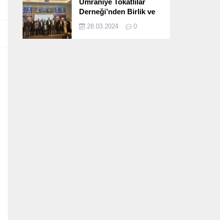
Ümraniye Tokatlılar
Derneği’nden Birlik ve
Beraberlik Dolu İftar
28.03.2024
0
Programı