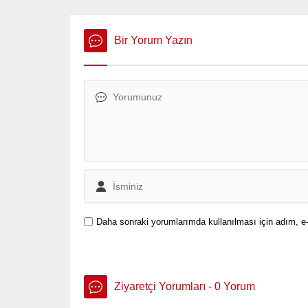
Kurban Bayramı öncesi
Abdullah
hareketlenmeye başladı.
ayırdı. B
“Gördükl
Bir Yorum Yazın
aldıkların
Daha sonraki yorumlarımda kullanılması için adım, e-
Ziyaretçi Yorumları - 0 Yorum