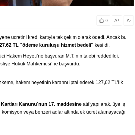
A
+
A
-
0
ene ücretini kredi kartıyla tek çekim olarak ödedi. Ancak bu
27,62 TL “ödeme kuruluşu hizmet bedeli”
kesildi.
ici Hakem Heyeti’ne başvuran M.T.’nin talebi reddedildi.
. Asliye Hukuk Mahkemesi’ne başvurdu.
keme, hakem heyetinin kararını iptal ederek 127,62 TL’lik
di Kartları Kanunu’nun 17. maddesine
atıf yapılarak, üye iş
en komisyon veya benzeri adlar altında ek ücret alamayacağı