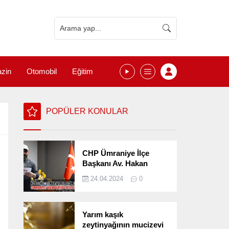
zin
Otomobil
Eğitim
POPÜLER KONULAR
CHP Ümraniye İlçe
Başkanı Av. Hakan
Kızılelma 31 Mart Yerel
24.04.2024
0
Seçimlerini
Değerlendirdi
Yarım kaşık
zeytinyağının mucizevi