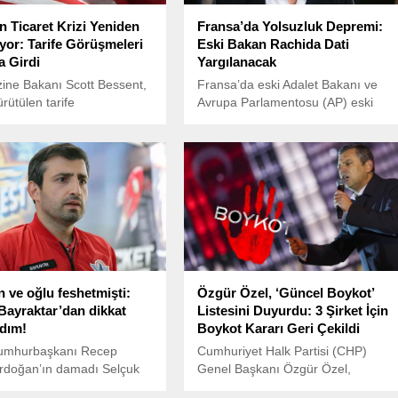
 Ticaret Krizi Yeniden
Fransa’da Yolsuzluk Depremi:
yor: Tarife Görüşmeleri
Eski Bakan Rachida Dati
 Girdi
Yargılanacak
ine Bakanı Scott Bessent,
Fransa’da eski Adalet Bakanı ve
ürütülen tarife
Avrupa Parlamentosu (AP) eski
lerinin şu anda
milletvekili Rachida Dati, yolsuzluk
nı açıkladı.
ve nüfuz ticareti suçlamalarıyla
yargı önüne çıkıyor.
 ve oğlu feshetmişti:
Özgür Özel, ‘Güncel Boykot’
Bayraktar’dan dikkat
Listesini Duyurdu: 3 Şirket İçin
dım!
Boykot Kararı Geri Çekildi
Cumhurbaşkanı Recep
Cumhuriyet Halk Partisi (CHP)
Erdoğan’ın damadı Selçuk
Genel Başkanı Özgür Özel,
 ile ailesi, avukatları
İstanbul Büyükşehir Belediye