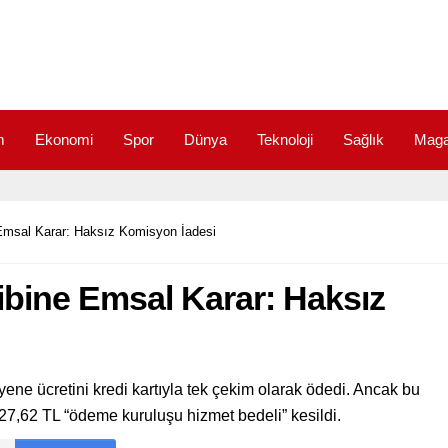
m
Ekonomi
Spor
Dünya
Teknoloji
Sağlık
Maga
 Emsal Karar: Haksız Komisyon İadesi
ibine Emsal Karar: Haksız
ene ücretini kredi kartıyla tek çekim olarak ödedi. Ancak bu
27,62 TL “ödeme kuruluşu hizmet bedeli” kesildi.