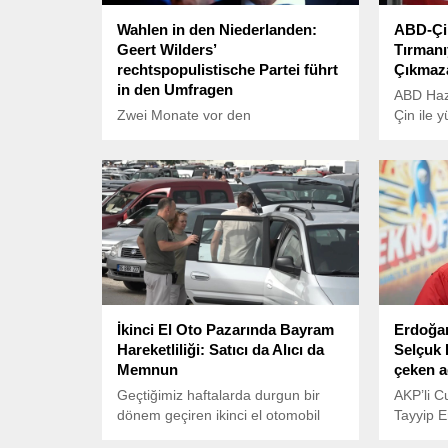
Wahlen in den Niederlanden:
ABD-Çin
Geert Wilders’
Tırmanı
rechtspopulistische Partei führt
Çıkmaza
in den Umfragen
ABD Haz
Zwei Monate vor den
Çin ile y
Parlamentswahlen in den
müzakere
Niederlanden prägen Themen wie
tıkandığı
Migration, Wirtschaft,
Wohnungsmarkt und Außenpolitik
den Wahlkampf. Die
rechtspopulistische Freiheitspartei
(PVV) von Geert Wilders liegt in
den neuesten Umfragen vorne.
İkinci El Oto Pazarında Bayram
Erdoğan
Hareketliliği: Satıcı da Alıcı da
Selçuk 
Memnun
çeken a
Geçtiğimiz haftalarda durgun bir
AKP’li 
dönem geçiren ikinci el otomobil
Tayyip 
pazarı, yaz aylarının yaklaşması ve
Bayraktar