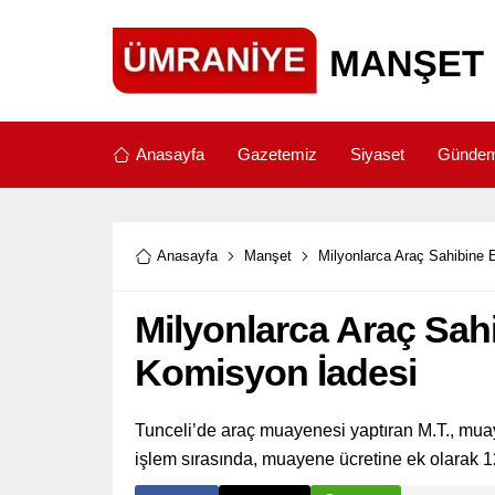
Anasayfa
Gazetemiz
Siyaset
Günde
Anasayfa
Manşet
Milyonlarca Araç Sahibine
Milyonlarca Araç Sah
Komisyon İadesi
Tunceli’de araç muayenesi yaptıran M.T., muay
işlem sırasında, muayene ücretine ek olarak 1