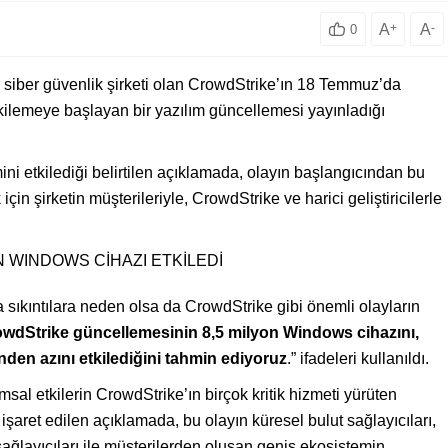
A
+
A
-
0
r siber güvenlik şirketi olan CrowdStrike’ın 18 Temmuz’da
 etkilemeye başlayan bir yazılım güncellemesi yayınladığı
ni etkilediği belirtilen açıklamada, olayın başlangıcından bu
in şirketin müşterileriyle, CrowdStrike ve harici geliştiricilerle
 WINDOWS CİHAZI ETKİLEDİ
 sıkıntılara neden olsa da CrowdStrike gibi önemli olayların
wdStrike güncellemesinin 8,5 milyon Windows cihazını,
den azını etkilediğini tahmin ediyoruz
.” ifadeleri kullanıldı.
al etkilerin CrowdStrike’ın birçok kritik hizmeti yürüten
a işaret edilen açıklamada, bu olayın küresel bulut sağlayıcıları,
 sağlayıcıları ile müşterilerden oluşan geniş ekosistemin