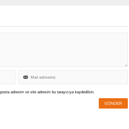
ında dikkat çeken bir iddia
 geldi.
posta adresim ve site adresim bu tarayıcıya kaydedilsin.