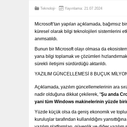
Teknoloji
Yayınlama: 21.07.2024
Microsoft’tan yapılan açıklamada, bağımsız bi
küresel olarak bilgi teknolojileri sistemlerini
anımsatıldı.
Bunun bir Microsoft olayı olmasa da ekosistemi
yana bilgi toplamak ve çözümleri hızlandırmak iç
sürekli iletişimi sürdürdüğü aktarıldı.
YAZILIM GÜNCELLEMESİ 8 BUÇUK MİLYON
Açıklamada, yazılım güncellemelerinin ara sıra
nadir olduğuna dikkat çekilerek, “
Şu anda Cro
yani tüm Windows makinelerinin yüzde birin
Yüzde küçük olsa da geniş ekonomik ve toplums
kuruluşlar tarafından kullanıldığını yansıttığın
yazılım platformları, güvenlik ve diğer yazılım