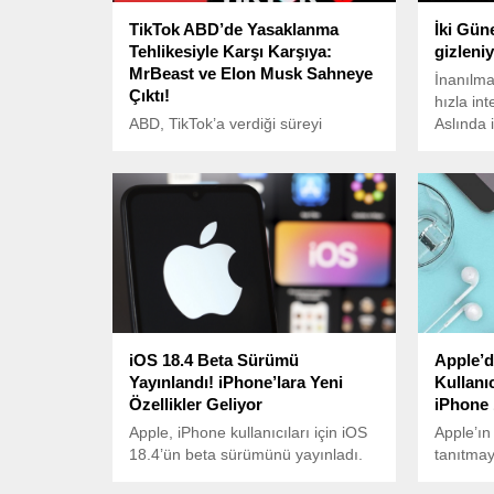
TikTok ABD’de Yasaklanma
İki Gün
Tehlikesiyle Karşı Karşıya:
gizleni
MrBeast ve Elon Musk Sahneye
İnanılma
Çıktı!
hızla in
ABD, TikTok’a verdiği süreyi
Aslında 
doldurmak üzere. Çin merkezli
bunu biz
ByteDance’in sahibi olduğu
platform, 19 Ocak’a kadar ABD’deki
varlıklarını devretmezse, ülke
çapında yasaklanacak.
iOS 18.4 Beta Sürümü
Apple’d
Yayınlandı! iPhone’lara Yeni
Kullanı
Özellikler Geliyor
iPhone 
Apple, iPhone kullanıcıları için iOS
Apple’ın 
18.4’ün beta sürümünü yayınladı.
tanıtmay
serisini