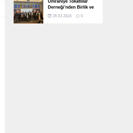
Ümraniye Tokatlılar
Derneği’nden Birlik ve
Beraberlik Dolu İftar
28.03.2024
0
Programı