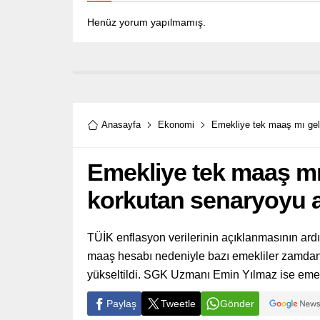
Henüz yorum yapılmamış.
Anasayfa
Ekonomi
Emekliye tek maaş mı gel
Emekliye tek maaş m
korkutan senaryoyu a
TÜİK enflasyon verilerinin açıklanmasının ard
maaş hesabı nedeniyle bazı emekliler zamdan
yükseltildi. SGK Uzmanı Emin Yılmaz ise emekl
Paylaş
Tweetle
Gönder