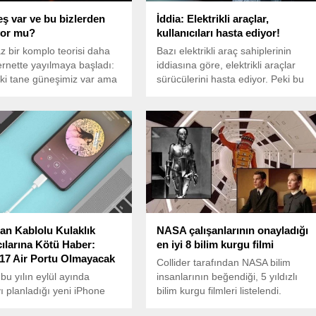
eş var ve bu bizlerden
İddia: Elektrikli araçlar,
yor mu?
kullanıcıları hasta ediyor!
z bir komplo teorisi daha
Bazı elektrikli araç sahiplerinin
ternette yayılmaya başladı:
iddiasına göre, elektrikli araçlar
iki tane güneşimiz var ama
sürücülerini hasta ediyor. Peki bu
den saklıyorlar!
gerçek olabilir mi?
an Kablolu Kulaklık
NASA çalışanlarının onayladığı
cılarına Kötü Haber:
en iyi 8 bilim kurgu filmi
17 Air Portu Olmayacak
Collider tarafından NASA bilim
bu yılın eylül ayında
insanlarının beğendiği, 5 yıldızlı
ı planladığı yeni iPhone
bilim kurgu filmleri listelendi.
n bir üyesi olan iPhone 17