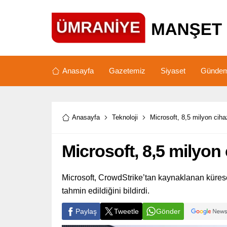
Anasayfa
Gazetemiz
Siyaset
Günde
Anasayfa
Teknoloji
Microsoft, 8,5 milyon ciha
Microsoft, 8,5 milyon
Microsoft, CrowdStrike’tan kaynaklanan kürese
tahmin edildiğini bildirdi.
Paylaş
Tweetle
Gönder