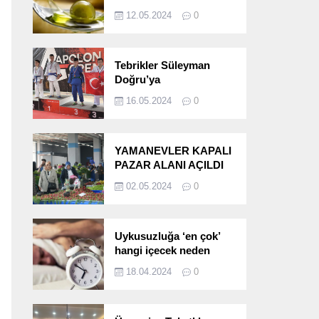
etkileri!
12.05.2024
0
Tebrikler Süleyman
Doğru’ya
16.05.2024
0
YAMANEVLER KAPALI
PAZAR ALANI AÇILDI
02.05.2024
0
Uykusuzluğa ‘en çok’
hangi içecek neden
oluyor?
18.04.2024
0