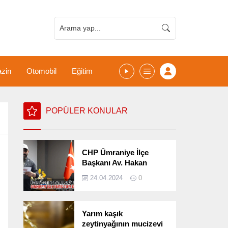
zin
Otomobil
Eğitim
POPÜLER KONULAR
CHP Ümraniye İlçe
Başkanı Av. Hakan
Kızılelma 31 Mart Yerel
24.04.2024
0
Seçimlerini
Değerlendirdi
Yarım kaşık
zeytinyağının mucizevi