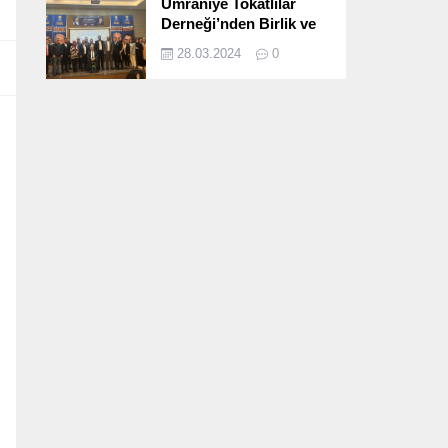
Ümraniye Tokatlılar
Derneği’nden Birlik ve
Beraberlik Dolu İftar
28.03.2024
0
Programı