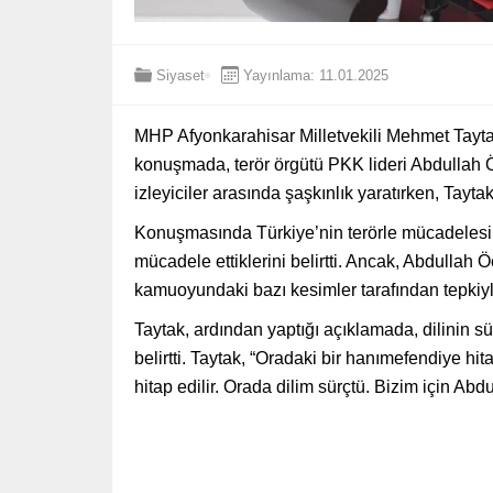
Siyaset
Yayınlama: 11.01.2025
MHP Afyonkarahisar Milletvekili Mehmet Tayt
konuşmada, terör örgütü PKK lideri Abdullah Öc
izleyiciler arasında şaşkınlık yaratırken, Tayta
Konuşmasında Türkiye’nin terörle mücadelesin
mücadele ettiklerini belirtti. Ancak, Abdullah Ö
kamuoyundaki bazı kesimler tarafından tepkiyl
Taytak, ardından yaptığı açıklamada, dilinin sü
belirtti. Taytak, “Oradaki bir hanımefendiye 
hitap edilir. Orada dilim sürçtü. Bizim için Abdul