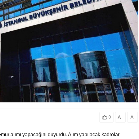
A
+
A
-
0
emur alımı yapacağını duyurdu. Alım yapılacak kadrolar