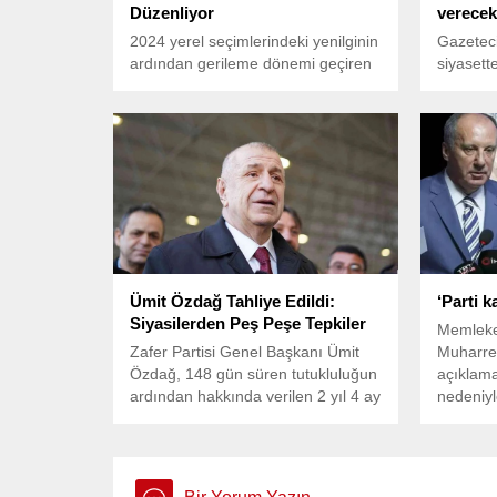
Düzenliyor
verecek
2024 yerel seçimlerindeki yenilginin
Gazeteci
ardından gerileme dönemi geçiren
siyasett
İYİ Parti, Müsavat Dervişoğlu’nun
değerlen
genel başkanlık koltuğuna
ilerleye
oturmasının ardından hem üye
kalabile
bazında hem de anketlerde ciddi
bir ivme yakaladı.
Ümit Özdağ Tahliye Edildi:
‘Parti k
Siyasilerden Peş Peşe Tepkiler
Memleket
Zafer Partisi Genel Başkanı Ümit
Muharrem
Özdağ, 148 gün süren tutukluluğun
açıklama
ardından hakkında verilen 2 yıl 4 ay
nedeniyl
3 gün hapis cezası sonrası, tutuklu
kararı al
kaldığı süre göz önüne alınarak
hiçbir adli kontrol şartı olmadan
tahliye edildi. Karar, siyasi arenada