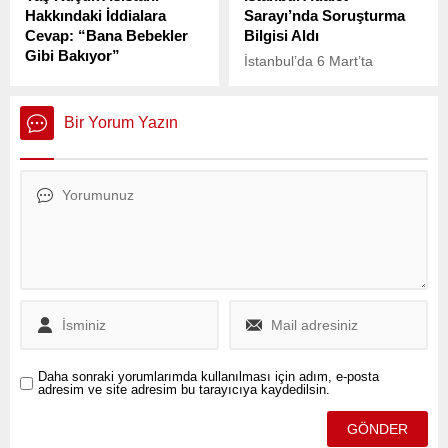
Hakkındaki İddialara
Sarayı’nda Soruşturma
Cevap: “Bana Bebekler
Bilgisi Aldı
Gibi Bakıyor”
İstanbul’da 6 Mart’ta
Ünlü türkücü İbrahim
kaybolduktan sonra Belgrad
Tatlıses (72), kendisinden
Ormanı’nda dört gün sonra
25 yaş küçük asistanı Tuğçe
yaralı halde bulunan peyzaj
Bir Yorum Yazın
Korkmaz (47) ile gizlice dini
mimarı Ece Gürel’in
nikah kıydığı iddiaları
ölümüyle ilgili soruşturma
hakkında açıklama yaptı.
devam ediyor.
Daha sonraki yorumlarımda kullanılması için adım, e-posta
adresim ve site adresim bu tarayıcıya kaydedilsin.