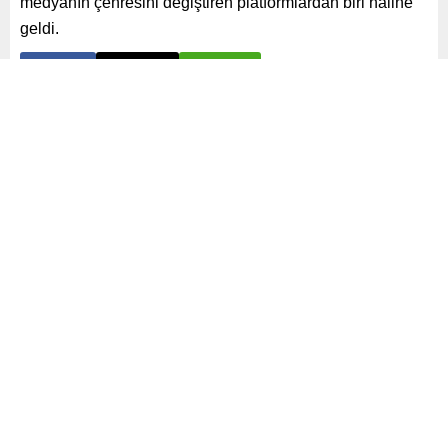
medyanın çehresini değiştiren platformlardan biri haline
geldi.
Paylaş
Tweetle
Gönder
ABONE OL
Teknoloji
Yayınlama: 03.02.2025
A
+
A
-
0