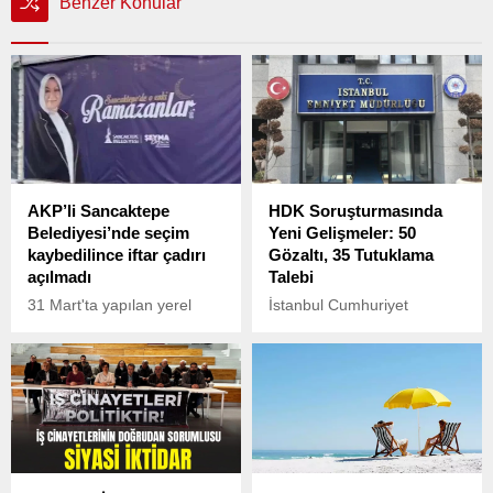
Benzer Konular
AKP’li Sancaktepe
HDK Soruşturmasında
Belediyesi’nde seçim
Yeni Gelişmeler: 50
kaybedilince iftar çadırı
Gözaltı, 35 Tutuklama
açılmadı
Talebi
31 Mart'ta yapılan yerel
İstanbul Cumhuriyet
seçimlerde İstanbul'un
Başsavcılığı tarafından,
birçok ilçesi CHP lehine el
Yargıtay 16. Ceza
değiştirdi. AKP'li Sancaktepe
Dairesi’nin kararıyla terör
Belediyesi devir teslim
örgütü olarak kabul edilen
yapmadan hizmetleri yarıda
Halkların Demokratik
bıraktı.
Kongresi’ne (HDK) yönelik
yürütülen soruşturma
kapsamında 18 Şubat 2024