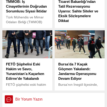
TMMOB: İş
Ticaret Bakanlığı’ndan
tarihinde İstanbul merkezli
Cinayetlerinin Doğrudan
Tatil Rezervasyonu
10 ilde eş zamanlı
Sorumlusu Siyasi İktidar
Uyarısı: Sahte Siteler ve
operasyonlar düzenlendi.
Eksik Sözleşmelere
Türk Mühendis ve Mimar
Dikkat
Odaları Birliği (TMMOB)
İzmir İl Koordinasyon
Ticaret Bakanlığı, yaz
Kurulu, 3 Mart İş
sezonunun ve Kurban
Cinayetlerine Karşı
Bayramı tatilinin
Mücadele Günü’nde basın
yaklaşmasıyla birlikte tatil
açıklaması yaptı.
rezervasyonu yapacak
tüketicilere yönelik önemli
uyarılarda bulundu.
Bakanlık, tüketicilerin
FETÖ Şüphelisi Eski
Bursa’da 7 Kaçak
mağduriyet yaşamamaları
Hakim ve Savcı,
Göçmen Yakalandı:
için dikkat etmeleri gereken
Yunanistan’a Kaçarken
Jandarma Operasyonu
hususları sıraladı ve
Edirne’de Yakalandı
Devam Ediyor
denetimler sonucu bazı
firmalara ciddi yaptırımlar
FETÖ şüphelisi eski hakim
Bursa’nın İnegöl ilçesinde,
uygulandığını duyurdu.
E.G. ve savcı İ.K., Edirne’de
düzensiz göçün
Yunanistan’a kaçmaya
önlenmesine yönelik yapılan
hazırlanırken güvenlik
denetimler kapsamında 7
Bir Yorum Yazın
güçleri tarafından
kaçak göçmen yakalandı.