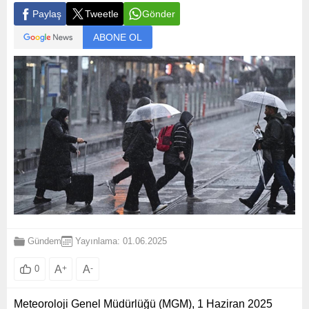
Paylaş
Tweetle
Gönder
ABONE OL
Gündem
Yayınlama: 01.06.2025
A
+
A
-
0
Meteoroloji Genel Müdürlüğü (MGM), 1 Haziran 2025