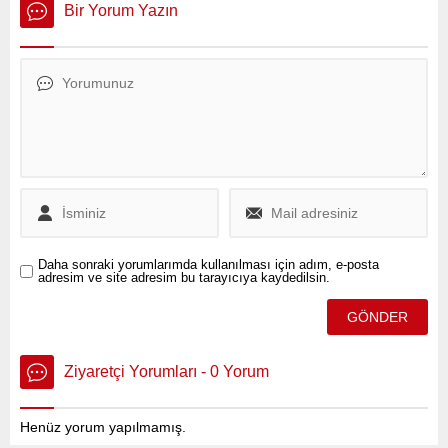
aşarak Türkiye şans
ilçesinde yer alan Çocuk
Bir Yorum Yazın
oyunları tarihindeki en
Evleri Sitesi’nde 21 aylık bir
yüksek tutara ulaştı.
bebeğin boğularak hayatını
kaybettiği iddiaları üzerine
açıklama yaptı.
Daha sonraki yorumlarımda kullanılması için adım, e-posta
adresim ve site adresim bu tarayıcıya kaydedilsin.
Ziyaretçi Yorumları - 0 Yorum
Henüz yorum yapılmamış.