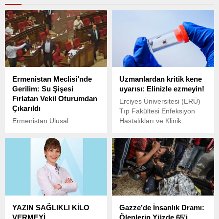
Ermenistan Meclisi’nde
Uzmanlardan kritik kene
Gerilim: Su Şişesi
uyarısı: Elinizle ezmeyin!
Fırlatan Vekil Oturumdan
Erciyes Üniversitesi (ERÜ)
Çıkarıldı
Tıp Fakültesi Enfeksiyon
Ermenistan Ulusal
Hastalıkları ve Klinik
Meclisi’nde gerçekleşen
Mikrobiyoloji Anabilim Dalı
oturumda tansiyon bir kez
Başkanı Prof. Dr. Orhan
daha yükseldi. İktidar partisi
Yıldız, havaların ısınmasıyla
Sivil Sözleşme’nin
birlikte artan kene
milletvekili Arman Yeghoyan
vakalarına ilişkin önemli
ile partisinden daha önce
uyarılarda bulundu.
ihraç edilen milletvekili
Hovik Aghazaryan arasında
YAZIN SAĞLIKLI KİLO
Gazze’de İnsanlık Dramı:
yaşanan sözlü tartışma,
VERMEYİ
Ölenlerin Yüzde 65’i
fiziki gerginliğe dönüştü.