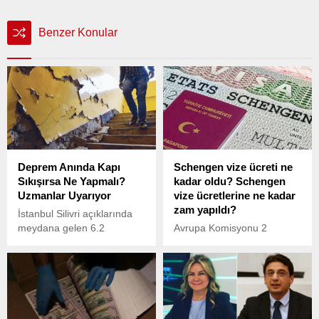
Benzer Konular
Deprem Anında Kapı
Schengen vize ücreti ne
Sıkışırsa Ne Yapmalı?
kadar oldu? Schengen
Uzmanlar Uyarıyor
vize ücretlerine ne kadar
zam yapıldı?
İstanbul Silivri açıklarında
meydana gelen 6.2
Avrupa Komisyonu 2
büyüklüğündeki depremin
Şubat'ta Schengen vizesi
ardından vatandaşlar, olası
ücret artışına ilişkin bir
riskler konusunda
taslak sundu. Teklifin
endişelenmeye başladı. Bu
yasalaşması halinde fiyat
risklerden biri de deprem
artışı belli oldu. Peki,
anında iç kapıların
Schengen vize ücreti ne