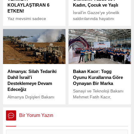
KOLAYLAŞTIRAN 6
Kadın, Çocuk ve Yaşlı
ETKEN!
İsrail’in Gazze’ye yönelik
Yaz mevsimi sadece
saldırılarında hayatını
doğanın değil, bedenimizin
kaybedenlerin büyük
de canlandığı bir dönem
bölümünü siviller
olarak karşımıza çıkıyor.
oluşturuyor.
Almanya: Silah Tedariki
Bakan Kacır: Togg
Dahil İsrail’i
Oyunu Kurallarına Göre
Desteklemeye Devam
Oynayan Bir Marka
Edeceğiz
Sanayi ve Teknoloji Bakanı
Almanya Dışişleri Bakanı
Mehmet Fatih Kacır,
Johann Wadephul, ülkesinin
Togg’un dünya otomotiv
silah tedariki de dahil olmak
sahnesinde kurallara uygun
üzere İsrail’e desteğini
oynayan ve oyun kurucu
Bir Yorum Yazın
sürdüreceğini açıkladı.
olma iddiası taşıyan bir
marka olduğunu belirtti.