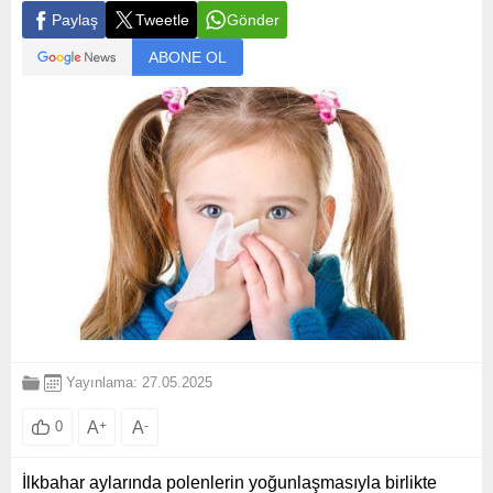
Paylaş
Tweetle
Gönder
ABONE OL
Yayınlama: 27.05.2025
A
+
A
-
0
İlkbahar aylarında polenlerin yoğunlaşmasıyla birlikte