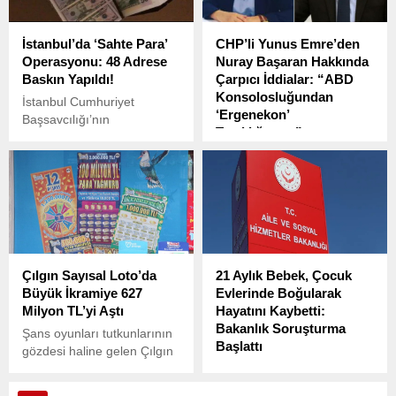
sıkışması. Uzmanlar, bu tür
kadar oldu? Schengen vize
durumlarda doğru bilgiye
ücretlerine ne kadar zam
İstanbul’da ‘Sahte Para’
CHP’li Yunus Emre’den
sahip olmanın hayati önem
yapıldı?
Operasyonu: 48 Adrese
Nuray Başaran Hakkında
taşıdığına dikkat çekiyor.
Baskın Yapıldı!
Çarpıcı İddialar: “ABD
Konsolosluğundan
İstanbul Cumhuriyet
‘Ergenekon’
Başsavcılığı’nın
Tanıklığına…”
koordinesinde, İstanbul
Emniyet Müdürlüğü Mali
CHP İstanbul Milletvekili
Suçlarla Mücadele Şube
Yunus Emre, CHP
Müdürlüğü tarafından büyük
kurultayına yönelik
bir operasyon
tartışmaların odağındaki
gerçekleştirildi.
gazeteci Nuray Başaran
hakkında dikkat çekici
iddialarını sosyal medya
Çılgın Sayısal Loto’da
21 Aylık Bebek, Çocuk
hesabından paylaştı.
Büyük İkramiye 627
Evlerinde Boğularak
Milyon TL’yi Aştı
Hayatını Kaybetti:
Bakanlık Soruşturma
Şans oyunları tutkunlarının
Başlattı
gözdesi haline gelen Çılgın
Sayısal Loto’da büyük
Aile ve Sosyal Hizmetler
ikramiye, 627 milyon TL’yi
Bakanlığı, Kocaeli’nin İzmit