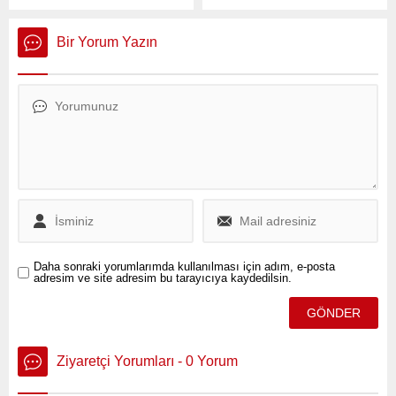
Adalet ve Kalkınma Partisi
Yıldırım, terör örgütü PKK
(AKP) Kayseri Milletvekili ve
lideri Abdullah Öcalan’ın
Parti Grup Başkanvekili
“PKK’yı lağvetme”
Bir Yorum Yazın
Mustafa Elitaş, asgari
çağrısının ardından,
ücretle ilgili dikkat çeken bir
iktidarın yeni anayasa
açıklama yaptı.
çalışmalarıyla ilgili önemli
açıklamalarda bulundu.
Daha sonraki yorumlarımda kullanılması için adım, e-posta
adresim ve site adresim bu tarayıcıya kaydedilsin.
Ziyaretçi Yorumları - 0 Yorum