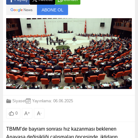
ABONE OL
Siyaset
Yayınlama: 06.06.2025
A
+
A
-
0
TBMM’de bayram sonrası hız kazanması beklenen
Anayasa değişikliği çalışmaları öncesinde, iktidarın