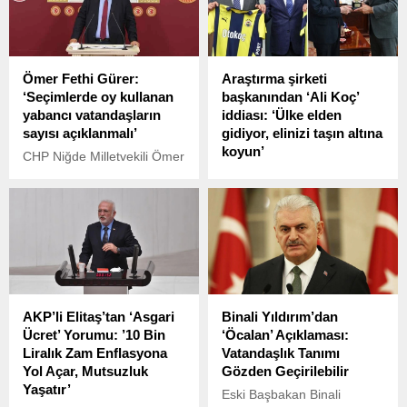
günü saat 14.00’te Adalet
Bakanı Yılmaz Tunç ile bir
görüşme gerçekleştirecek.
Görüşme, Adalet
Ömer Fethi Gürer:
Araştırma şirketi
Bakanlığı’nda yapılacak.
‘Seçimlerde oy kullanan
başkanından ‘Ali Koç’
yabancı vatandaşların
iddiası: ‘Ülke elden
sayısı açıklanmalı’
gidiyor, elinizi taşın altına
koyun’
CHP Niğde Milletvekili Ömer
Fethi Gürer, 14 Mayıs 2023
Piar Araştırma Başkanı
Cumhurbaşkanlığı ve
Kadir Atalay, yaptığı
Milletvekili Genel Seçimleri
açıklamada Fenerbahçe
ile 28 Mayıs 2023’te yapılan
Başkanı Ali Koç’un CHP
2. tur Cumhurbaşkanlığı
Genel Başkanı Özgür Özel
seçimlerinde oy kullanan
ve MHP Genel Başkanı
bazı seçmen gruplarına
Devlet Bahçeli’ye, “Ülke
ilişkin yönelttiği sorulara
elden gidiyor, elinizi taşın
AKP’li Elitaş’tan ‘Asgari
Binali Yıldırım’dan
Adalet Bakanı Yılmaz
altına koyun” dediğini iddia
Ücret’ Yorumu: ’10 Bin
‘Öcalan’ Açıklaması:
Tunç’tan kapsayıcı yanıt
etti.
Liralık Zam Enflasyona
Vatandaşlık Tanımı
alamadığını söyledi.
Yol Açar, Mutsuzluk
Gözden Geçirilebilir
Yaşatır’
Eski Başbakan Binali