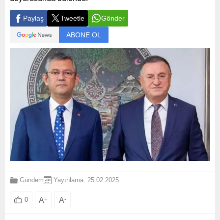
Paylaş
Tweetle
Gönder
ABONE OL
Gündem
Yayınlama: 25.02.2025
A
+
A
-
0