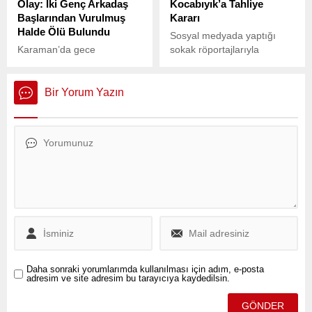
Olay: İki Genç Arkadaş
Kocabıyık’a Tahliye
yaptığını açıkladı.
Başlarından Vurulmuş
Kararı
Yavuzyılmaz, bu işlemlerin
Halde Ölü Bulundu
tüm masraflarının İstanbul
Sosyal medyada yaptığı
halkının cebinden
Karaman’da gece
sokak röportajlarıyla
karşılandığını söyledi. “698
saatlerinde meydana gelen
tanınan “İlave TV” kanalının
Gün Boyunca Tahsis Edilen
olayda, biri 18, diğeri 19
yöneticisi Arif Kocabıyık,
Araç İçin 2 Milyon Lira
yaşında olan iki genç
hakkında verilen tutuklama
Bir Yorum Yazın
Harcandı” Yavuzyılmaz,
arkadaş boş arazide
kararına yapılan itirazın
sosyal...
başlarından vurulmuş halde
ardından tahliye edildi.
ölü bulundu.
Daha sonraki yorumlarımda kullanılması için adım, e-posta
adresim ve site adresim bu tarayıcıya kaydedilsin.