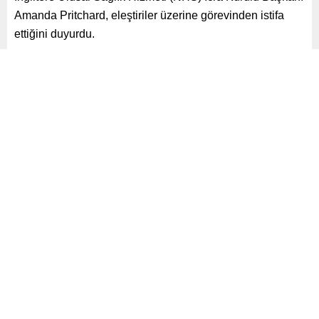
Amanda Pritchard, eleştiriler üzerine görevinden istifa
ettiğini duyurdu.
Paylaş
Tweetle
Gönder
ABONE OL
Dünya
Yayınlama: 25.02.2025