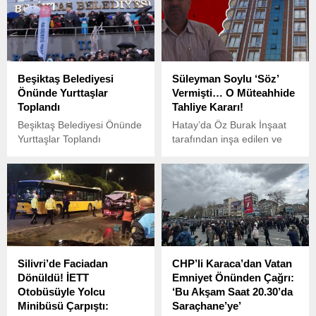
düzenlemelerle ilgili önemli
bir teğmene tepki gösteren
bir dönüm noktasına işaret
4 teğmen, Türk Silahlı
ediyor.
Kuvvetleri’nden (TSK) ihraç
edilmişti.
Beşiktaş Belediyesi
Süleyman Soylu ‘Söz’
Önünde Yurttaşlar
Vermişti… O Müteahhide
Toplandı
Tahliye Kararı!
Beşiktaş Belediyesi Önünde
Hatay’da Öz Burak İnşaat
Yurttaşlar Toplandı
tarafından inşa edilen ve
Kahramanmaraş merkezli 6
Şubat depremlerinde yıkılan
apartmanlar arasında yer
alan Alya Uçar
Apartmanı’nda 14 kişi
hayatını kaybetmişti.
Silivri’de Faciadan
CHP’li Karaca’dan Vatan
Dönüldü! İETT
Emniyet Önünden Çağrı:
Otobüsüyle Yolcu
‘Bu Akşam Saat 20.30’da
Minibüsü Çarpıştı:
Saraçhane’ye’