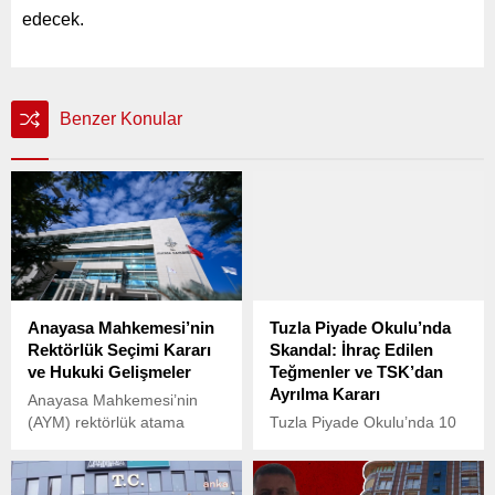
edecek.
Benzer Konular
Anayasa Mahkemesi’nin
Tuzla Piyade Okulu’nda
Rektörlük Seçimi Kararı
Skandal: İhraç Edilen
ve Hukuki Gelişmeler
Teğmenler ve TSK’dan
Ayrılma Kararı
Anayasa Mahkemesi’nin
(AYM) rektörlük atama
Tuzla Piyade Okulu’nda 10
usulüne ilişkin verdiği iptal
Kasım 2023’te Atatürk’ü
kararı, 12 ay içinde
anma töreninde yakasında
yapılması gereken
Atatürk fotoğrafı taşımayan