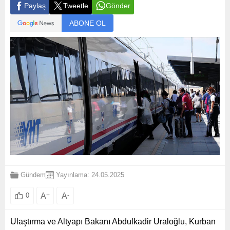
Paylaş
Tweetle
Gönder
ABONE OL
Gündem
Yayınlama: 24.05.2025
A
+
A
-
0
Ulaştırma ve Altyapı Bakanı Abdulkadir Uraloğlu, Kurban