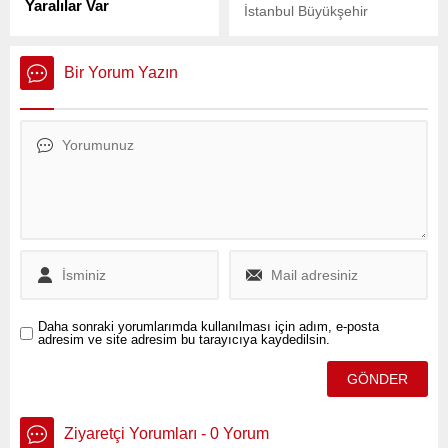
Yaralılar Var
İstanbul Büyükşehir
Silivri’de bu sabah saat
Belediyesi’ne yönelik
10:15 sıralarında feci bir
başlatılan soruşturma
kaza meydana geldi.
sonucu, İBB Başkanı Ekrem
Bir Yorum Yazın
İmamoğlu’nun da aralarında
bulunduğu 87 kişi dün
sabah erken saatlerde
gözaltına alındı.
Daha sonraki yorumlarımda kullanılması için adım, e-posta
adresim ve site adresim bu tarayıcıya kaydedilsin.
Ziyaretçi Yorumları - 0 Yorum