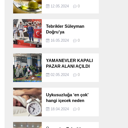
etkileri!
12.05.2024
0
Tebrikler Süleyman
Doğru’ya
16.05.2024
0
YAMANEVLER KAPALI
PAZAR ALANI AÇILDI
02.05.2024
0
Uykusuzluğa ‘en çok’
hangi içecek neden
oluyor?
18.04.2024
0