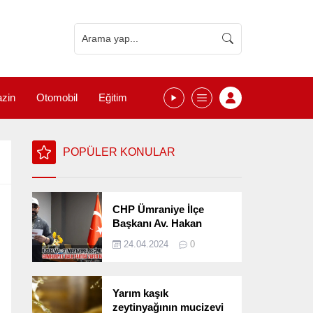
zin
Otomobil
Eğitim
POPÜLER KONULAR
CHP Ümraniye İlçe
Başkanı Av. Hakan
Kızılelma 31 Mart Yerel
24.04.2024
0
Seçimlerini
Değerlendirdi
Yarım kaşık
zeytinyağının mucizevi