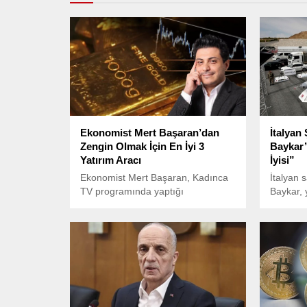
Ekonomist Mert Başaran’dan
İtalyan
Zengin Olmak İçin En İyi 3
Baykar
Yatırım Aracı
İyisi”
Ekonomist Mert Başaran, Kadınca
İtalyan 
TV programında yaptığı
Baykar, 
açıklamada, uzun vadede
kurdukla
kazandıracak yatırım araçlarını
olacak “
paylaştı.
insansız
önemli bi