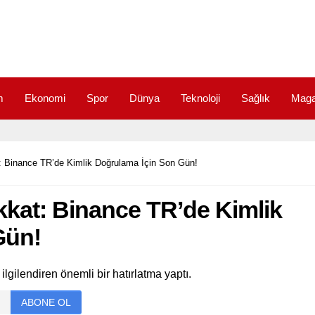
m
Ekonomi
Spor
Dünya
Teknoloji
Sağlık
Maga
at: Binance TR’de Kimlik Doğrulama İçin Son Gün!
Dikkat: Binance TR’de Kimlik
Gün!
ilgilendiren önemli bir hatırlatma yaptı.
ABONE OL