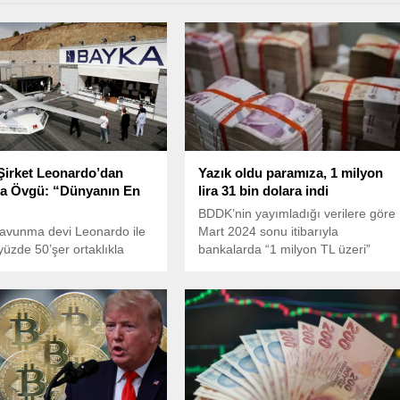
 Şirket Leonardo’dan
Yazık oldu paramıza, 1 milyon
’a Övgü: “Dünyanın En
lira 31 bin dolara indi
BDDK’nin yayımladığı verilere göre
savunma devi Leonardo ile
Mart 2024 sonu itibarıyla
yüzde 50’şer ortaklıkla
bankalarda “1 milyon TL üzeri”
rı ve merkezi İtalya’da
mevduatı olan yurtiçi yerleşik mudi
LBA Systems” şirketi ile
(yerli milyoner) sayısı 1.4 milyon
 hava araçları alanında
kişiye ulaştı. Bu kişilerin mevduatı
r iş birliğine imza attı.
ise 10.7 trilyon liraya ulaştı.