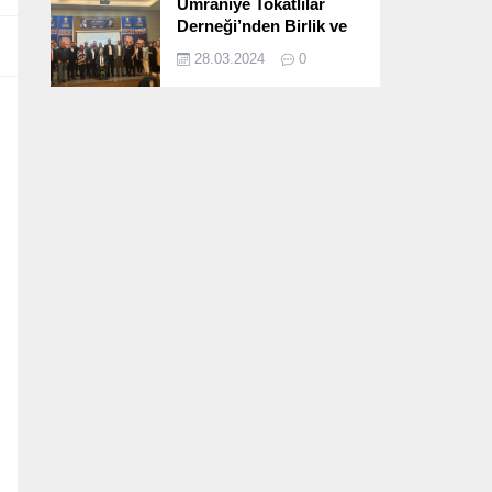
Ümraniye Tokatlılar
Derneği’nden Birlik ve
Beraberlik Dolu İftar
28.03.2024
0
Programı