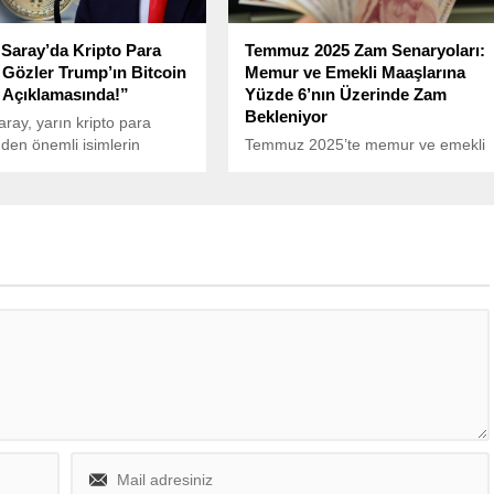
Saray’da Kripto Para
Temmuz 2025 Zam Senaryoları:
: Gözler Trump’ın Bitcoin
Memur ve Emekli Maaşlarına
 Açıklamasında!”
Yüzde 6’nın Üzerinde Zam
Bekleniyor
ray, yarın kripto para
den önemli isimlerin
Temmuz 2025’te memur ve emekli
ı bir zirveye ev sahipliği
maaşlarına yapılacak zam oranları,
.
enflasyon farkı ve toplu sözleşme
zammı göz önünde bulundurularak
şekilleniyor. Şu anki verilere göre,
maaşlara toplamda yüzde 6’nın
üzerinde bir artış gelmesi
bekleniyor.