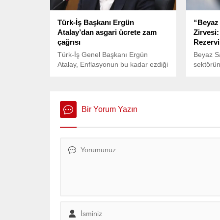
Türk-İş Başkanı Ergün
“Beyaz 
Atalay’dan asgari ücrete zam
Zirvesi
çağrısı
Rezervi
Türk-İş Genel Başkanı Ergün
Beyaz Sa
Atalay, Enflasyonun bu kadar ezdiği
sektörün
bir dönem görmemiştim,
katılacağ
yaşamamıştım. 25 yıldır böyle bir
yapacak
sıkıntı görmedim diyerek
enflasyondaki yükselişin
Bir Yorum Yazın
durdurulması gerektiğini ve asgari
ücrete ara zam yapılmak zorunda
olduğunu belirtti.