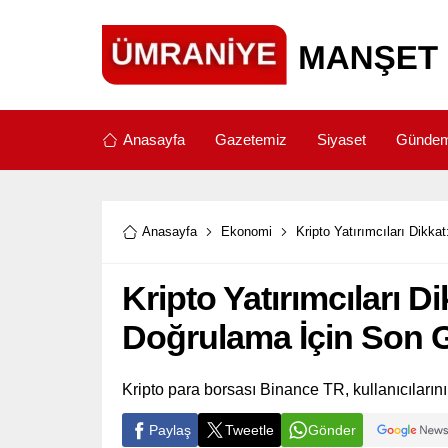
Anasayfa
Gazetemiz
Siyaset
Günde
Anasayfa
Ekonomi
Kripto Yatırımcıları Dikk
Kripto Yatırımcıları 
Doğrulama İçin Son 
Kripto para borsası Binance TR, kullanıcılarını 
Paylaş
Tweetle
Gönder