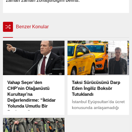
zaman zaman zorlaştırdığını belirtti.
Benzer Konular
Vahap Seçer’den
Taksi Sürücüsünü Darp
CHP’nin Olağanüstü
Eden İngiliz Boksör
Kurultayı’na
Tutuklandı
Değerlendirme: “İktidar
İstanbul Eyüpsultan’da ücret
Yolunda Umutlu Bir
konusunda anlaşamadığı
Başlangıç”
ticari taksi sürücüsünü darp
Mersin Büyükşehir Belediye
eden İngiliz boksör,
Başkanı Vahap Seçer,
çıkarıldığı mahkemece
CHP’nin 21. Olağanüstü
tutuklandı.