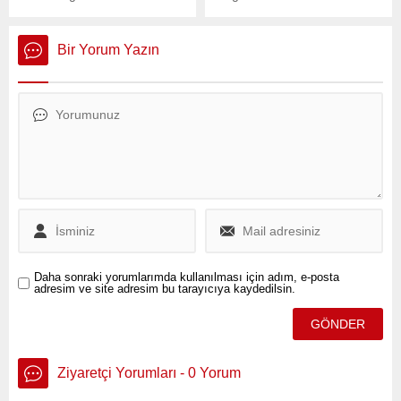
yapılan son ölçümlere göre,
kaybetmesiyle birlikte
Türkiye’deki kayak
sıcaklıkların artması
merkezlerinde kar
bekleniyor.
Bir Yorum Yazın
kalınlıkları belirlendi.
Daha sonraki yorumlarımda kullanılması için adım, e-posta
adresim ve site adresim bu tarayıcıya kaydedilsin.
Ziyaretçi Yorumları - 0 Yorum