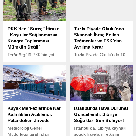
Kurultayı ile ilgili önemli
değerlendirmelerde
bulundu.
PKK’den “Süreç” İtirazı:
Tuzla Piyade Okulu’nda
“Koşullar Sağlanmazsa
Skandal: İhraç Edilen
Kongre Toplanması
Teğmenler ve TSK’dan
Mümkün Değil”
Ayrılma Kararı
Terör örgütü PKK’nin çatı
Tuzla Piyade Okulu’nda 10
yapılanması KCK’nin eş
Kasım 2023’te Atatürk’ü
başkanlarından Cemil
anma töreninde yakasında
Bayık, Abdullah Öcalan’ın
Atatürk fotoğrafı taşımayan
“PKK kendini feshetmeli ve
bir teğmene tepki gösteren
silah bırakmalıdır”
4 teğmen, Türk Silahlı
şeklindeki çağrısına yanıt
Kuvvetleri’nden (TSK) ihraç
verdi.
edilmişti.
Kayak Merkezlerinde Kar
İstanbul’da Hava Durumu
Kalınlıkları Açıklandı:
Güncellendi: Sibirya
Palandöken Zirvede
Soğukları Son Buluyor!
Meteoroloji Genel
İstanbul’da, Sibirya kaynaklı
Müdürlüğü tarafından
soğuk havaların etkisini