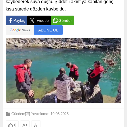
kaybederek suya düştü. Şiddetli akıntıya kapılan genç,
kısa sürede gözden kayboldu.
Paylaş
Tweetle
Gönder
ABONE OL
Gündem
Yayınlama: 19.05.2025
A
+
A
-
0