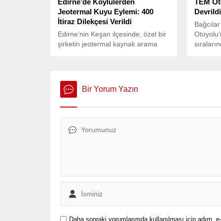
Edirne’de Köylülerden
TEM Ot
Jeotermal Kuyu Eylemi: 400
Devrild
İtiraz Dilekçesi Verildi
Bağcıla
Edirne’nin Keşan ilçesinde, özel bir
Otoyolu’
şirketin jeotermal kaynak arama
sıraları
amaçlı sondaj çalışmalarına karşı
köylüler, topladıkları 400 itiraz
dilekçesini Keşan Kaymakamlığı’na
teslim etti.
Bir Yorum Yazın
Daha sonraki yorumlarımda kullanılması için adım, e-