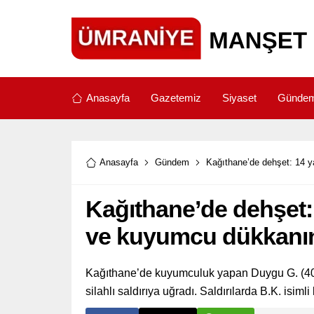
Anasayfa
Gazetemiz
Siyaset
Günde
Anasayfa
Gündem
Kağıthane’de dehşet: 14 y
Kağıthane’de dehşet: 
ve kuyumcu dükkanını
Kağıthane’de kuyumculuk yapan Duygu G. (40) ve
silahlı saldırıya uğradı. Saldırılarda B.K. isiml