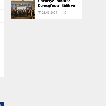
Ümraniye Tokatlılar
Derneği’nden Birlik ve
Beraberlik Dolu İftar
28.03.2024
0
Programı