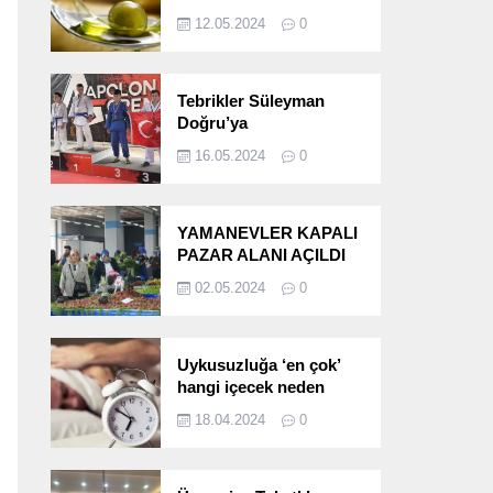
etkileri!
12.05.2024
0
Tebrikler Süleyman
Doğru’ya
16.05.2024
0
YAMANEVLER KAPALI
PAZAR ALANI AÇILDI
02.05.2024
0
Uykusuzluğa ‘en çok’
hangi içecek neden
oluyor?
18.04.2024
0