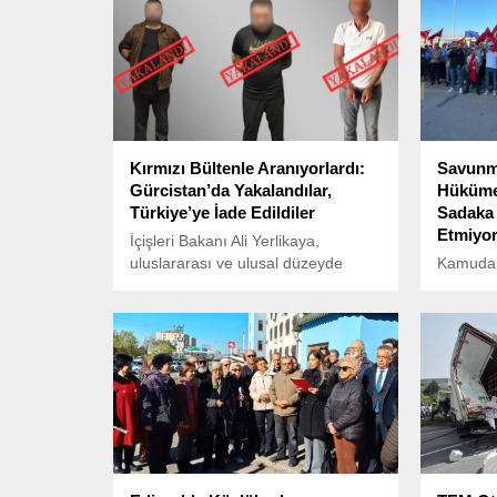
Kırmızı Bültenle Aranıyorlardı:
Savunma
Gürcistan’da Yakalandılar,
Hükümet
Türkiye’ye İade Edildiler
Sadaka 
Etmiyor
İçişleri Bakanı Ali Yerlikaya,
uluslararası ve ulusal düzeyde
Kamuda 
aranan 5 kişinin Gürcistan’da
sanayi iş
yakalanarak Türkiye’ye iade
kapsayan
edildiğini duyurdu.
görüşmel
%16’lık z
İstanbul