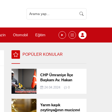
zin
Otomobil
Eğitim
POPÜLER KONULAR
CHP Ümraniye İlçe
Başkanı Av. Hakan
Kızılelma 31 Mart Yerel
24.04.2024
0
Seçimlerini
Değerlendirdi
Yarım kaşık
zeytinyağının mucizevi