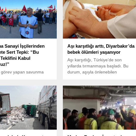
 Sanayi İşçilerinden
Aşı karşıtlığı arttı, Diyarbakır’da
e Sert Tepki: “Bu
bebek ölümleri yaşanıyor
Teklifini Kabul
Aşı karşıtlığı, Türkiye’de son
uz!”
yıllarda tırmanmaya başladı. Bu
görev yapan savunma
durum, aşıyla önlenebilen
çileri, 2025–2026 yıllarını
hastalıkların salgına dönüşmesi
 toplu iş sözleşmesi
riskini de beraberinde getirdi.
erinde hükümetin önerdiği
Dünyada her yıl yaklaşık 300 bin
am teklifine karşı
kişinin ölümüne neden olan ve
’da eylem düzenledi.
aşıyla önlenebilen boğmaca,
Diyarbakır’da hortladı.