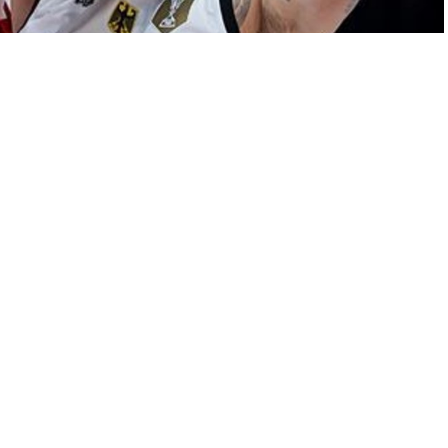
A
+
A
-
0
yonası hazırlıkları kapsamında katıldığı THY DBB Süper Kupa
A Milli takım oyuncusu Ömer Faruk Yurtseven (solda), rakibi
nya 73-71 kazandı.