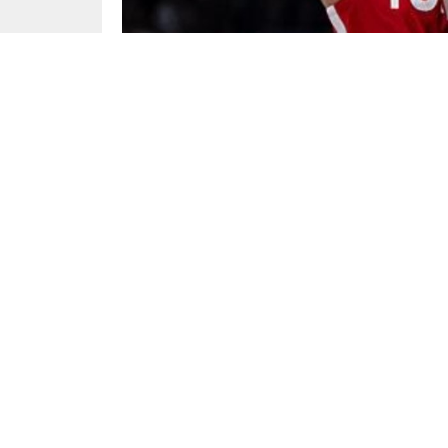
Spor
Yayınlama: 17.08.2025
A Milli Erkek Basketbol Takımı, Avrupa Şampi
turnuvasında Almanya ile karşı karşıya geldi. 
Daniel Theis (10) ile mücadele etti.
Maçı Alma
Benzer Konular