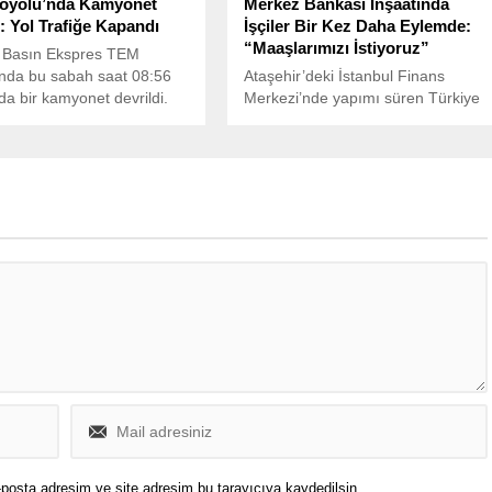
oyolu’nda Kamyonet
Merkez Bankası İnşaatında
i: Yol Trafiğe Kapandı
İşçiler Bir Kez Daha Eylemde:
“Maaşlarımızı İstiyoruz”
r Basın Ekspres TEM
nda bu sabah saat 08:56
Ataşehir’deki İstanbul Finans
nda bir kamyonet devrildi.
Merkezi’nde yapımı süren Türkiye
Cumhuriyet Merkez Bankası
binasında çalışan işçiler,
ödenmeyen maaşları için yeniden
eyleme geçti.
posta adresim ve site adresim bu tarayıcıya kaydedilsin.