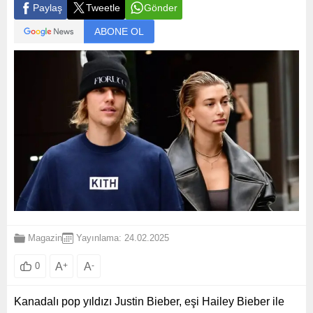
Paylaş
Tweetle
Gönder
ABONE OL
Magazin
Yayınlama: 24.02.2025
A
+
A
-
0
Kanadalı pop yıldızı Justin Bieber, eşi Hailey Bieber ile