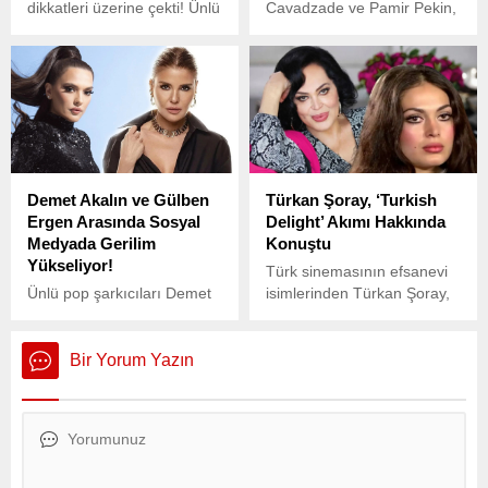
dikkatleri üzerine çekti! Ünlü
Cavadzade ve Pamir Pekin,
oyuncu, Çırağan Sarayı’nda
birlikte yer aldıkları
gerçekleştirdiği çekimle
projelerde sık sık paylaşım
sosyal medyayı salladı.
yaparak dikkat çekiyorlardı.
Demet Akalın ve Gülben
Türkan Şoray, ‘Turkish
Ergen Arasında Sosyal
Delight’ Akımı Hakkında
Medyada Gerilim
Konuştu
Yükseliyor!
Türk sinemasının efsanevi
Ünlü pop şarkıcıları Demet
isimlerinden Türkan Şoray,
Akalın ve Gülben Ergen
sadece oyunculuğuyla değil,
arasında sosyal medyada
60’lı yıllara damgasını vuran
sular durulmuyor.
stiliyle de hafızalarda yer
Bir Yorum Yazın
etmiştir.