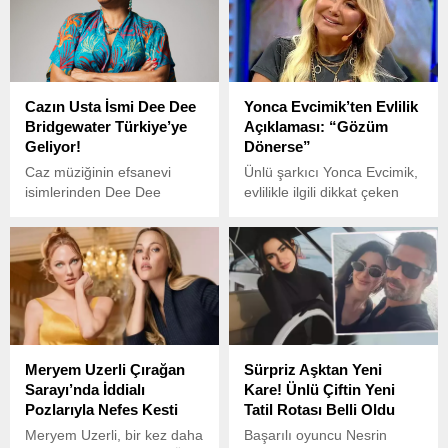
Cazın Usta İsmi Dee Dee
Yonca Evcimik’ten Evlilik
Bridgewater Türkiye’ye
Açıklaması: “Gözüm
Geliyor!
Dönerse”
Caz müziğinin efsanevi
Ünlü şarkıcı Yonca Evcimik,
isimlerinden Dee Dee
evlilikle ilgili dikkat çeken
Bridgewater, 6 ve 7 Nisan
açıklamalarda bulundu. Bir
2025 tarihlerinde Türkiye’de
programa katılan Evcimik,
konser verecek.
aşk ve evlilik hakkında
samimi ifadeler kullandı.
Meryem Uzerli Çırağan
Sürpriz Aşktan Yeni
Sarayı’nda İddialı
Kare! Ünlü Çiftin Yeni
Pozlarıyla Nefes Kesti
Tatil Rotası Belli Oldu
Meryem Uzerli, bir kez daha
Başarılı oyuncu Nesrin