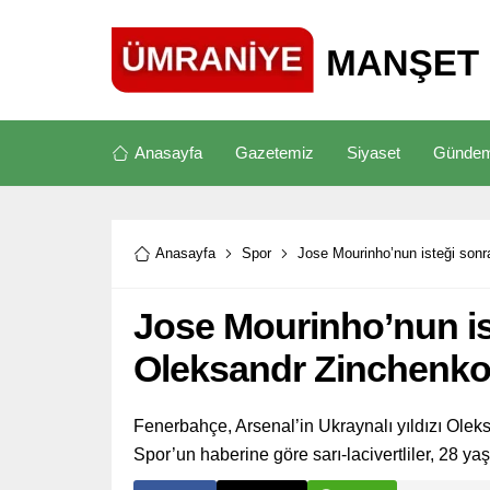
Anasayfa
Gazetemiz
Siyaset
Günde
Anasayfa
Spor
Jose Mourinho’nun isteği sonr
Jose Mourinho’nun is
Oleksandr Zinchenko i
Fenerbahçe, Arsenal’in Ukraynalı yıldızı Olek
Spor’un haberine göre sarı-lacivertliler, 28 ya