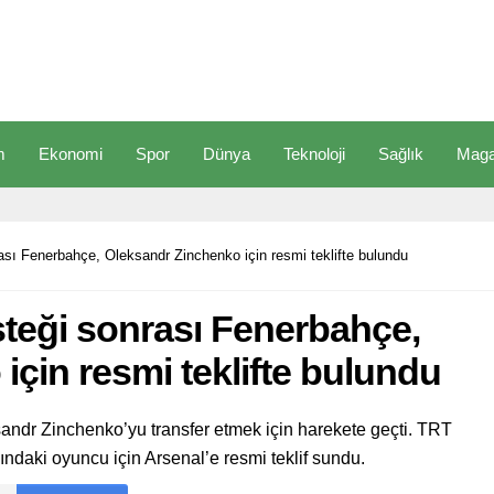
m
Ekonomi
Spor
Dünya
Teknoloji
Sağlık
Maga
ası Fenerbahçe, Oleksandr Zinchenko için resmi teklifte bulundu
teği sonrası Fenerbahçe,
çin resmi teklifte bulundu
sandr Zinchenko’yu transfer etmek için harekete geçti. TRT
şındaki oyuncu için Arsenal’e resmi teklif sundu.