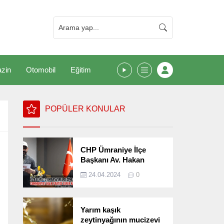
zin
Otomobil
Eğitim
POPÜLER KONULAR
CHP Ümraniye İlçe
Başkanı Av. Hakan
Kızılelma 31 Mart Yerel
24.04.2024
0
Seçimlerini
Değerlendirdi
Yarım kaşık
zeytinyağının mucizevi