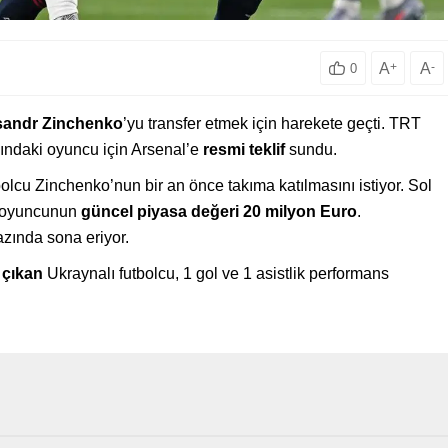
A
+
A
-
0
sandr Zinchenko
’yu transfer etmek için harekete geçti. TRT
aşındaki oyuncu için Arsenal’e
resmi teklif
sundu.
bolcu Zinchenko’nun bir an önce takıma katılmasını istiyor. Sol
n oyuncunun
güncel piyasa değeri 20 milyon Euro
.
zında sona eriyor.
 çıkan
Ukraynalı futbolcu, 1 gol ve 1 asistlik performans