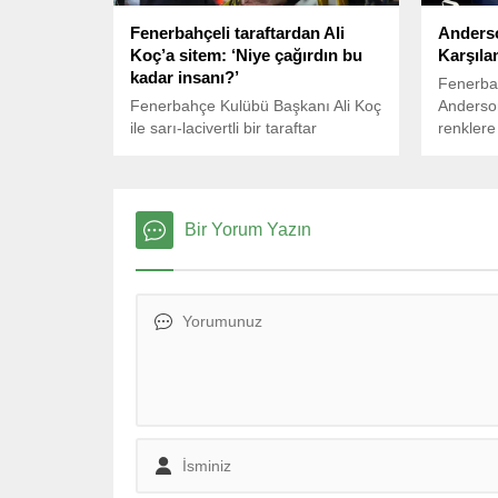
Fenerbahçeli taraftardan Ali
Anderso
Koç’a sitem: ‘Niye çağırdın bu
Karşıla
kadar insanı?’
Fenerbah
Fenerbahçe Kulübü Başkanı Ali Koç
Anderson 
ile sarı-lacivertli bir taraftar
renklere
arasında geçen konuşma sosyal
imzalad
medyada gündem oldu.
Televizy
Bir Yorum Yazın