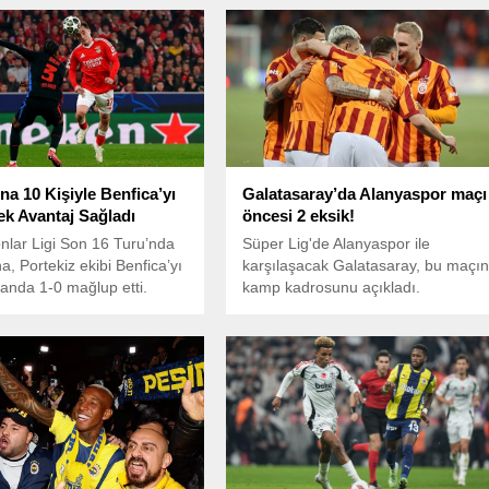
na 10 Kişiyle Benfica’yı
Galatasaray’da Alanyaspor maçı
ek Avantaj Sağladı
öncesi 2 eksik!
lar Ligi Son 16 Turu’nda
Süper Lig'de Alanyaspor ile
a, Portekiz ekibi Benfica’yı
karşılaşacak Galatasaray, bu maçı
nda 1-0 mağlup etti.
kamp kadrosunu açıkladı.