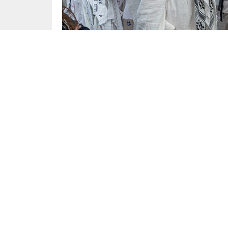
Dünya
Yayınlama: 11.08.2025
Forsa araştırma şirketinin Internationale Politi
Filistin’i şimdi devlet olarak tanıması
gerekti
Evet
diyenler: %54
Hayır
diyenler: %31
Fikrim yok
diyenler: %15
Bölgesel dağılım:
Batı eyaletlerinde: %53 “Evet”