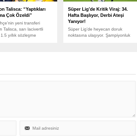
n Talisca: “Yaptıkları
Süper Lig’de Kritik Viraj: 34.
ma Çok Özeldi”
Hafta Başlıyor, Derbi Ateşi
Yanıyor!
çe’nin yeni transferi
Talisca, sarı lacivertli
Süper Lig’de heyecan doruk
 1.5 yıllık sözleşme
noktasına ulaşıyor. Şampiyonluk
ıktan sonra Fenerbahçe
yarışının iyice kızıştığı, alt sıralarda
onu’na röportaj verdi.
ise büyük mücadelelerin yaşandığı
34. hafta, yarın akşam oynanacak
Onvo Antalyaspor-TÜMOSAN
Konyaspor karşılaşmasıyla
başlayacak.