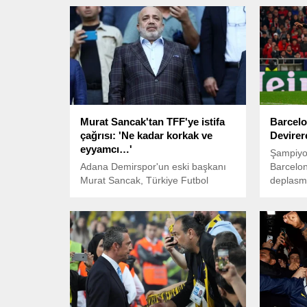
Murat Sancak'tan TFF'ye istifa
Barcelo
çağrısı: 'Ne kadar korkak ve
Devirer
eyyamcı…'
Şampiyon
Adana Demirspor'un eski başkanı
Barcelon
Murat Sancak, Türkiye Futbol
deplasma
Federasyonu ve tüm kurullarını
istifaya davet etti.