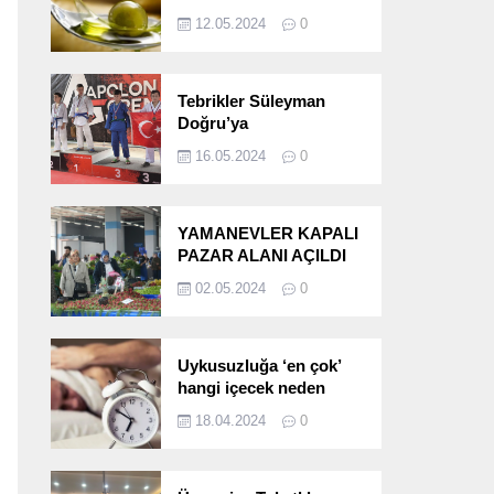
etkileri!
12.05.2024
0
Tebrikler Süleyman
Doğru’ya
16.05.2024
0
YAMANEVLER KAPALI
PAZAR ALANI AÇILDI
02.05.2024
0
Uykusuzluğa ‘en çok’
hangi içecek neden
oluyor?
18.04.2024
0