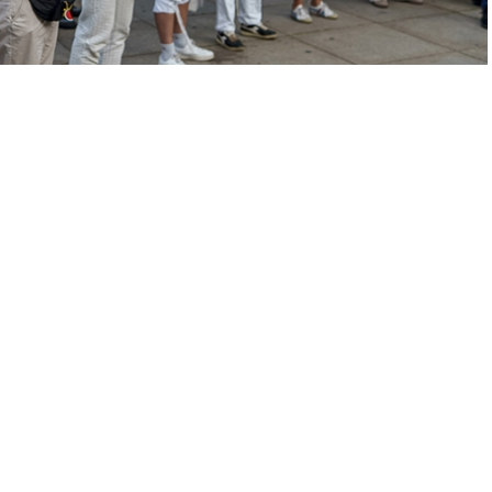
A
+
A
-
0
k dergisi için yaptığı ankete göre,
Almanların %54’ü
ülkenin
ğini düşünüyor.