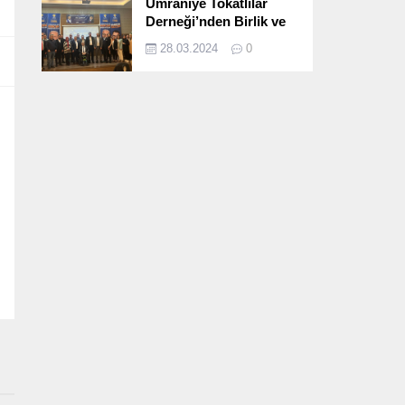
Ümraniye Tokatlılar
Derneği’nden Birlik ve
Beraberlik Dolu İftar
28.03.2024
0
Programı