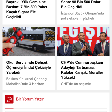
Bayraklı Yük Gemisine
Sahte 98 Bin 500 Dolar
Baskın: 7 Bin 500 Paket
Ele Geçirildi
Kaçak Sigara Ele
İstanbul Büyük Otogarı’nda
Geçirildi
polis ekipleri, şüpheli
Çanakkale’nin Biga
hareketleri nedeniyle
ilçesinde, Panama bayraklı
durdurdukları iki kişiyi
bir kuru yük gemisine
sorguladı.
gerçekleştirilen
operasyonda, 7 bin 500
paket kaçak sigara ele
geçirildi.
Okul Servisinde Dehşet:
CHP’de Cumhurbaşkanı
Öğrenciyi İmdat Çekiciyle
Adaylığı Tartışması:
Yaraladı
Kafalar Karışık, Moraller
Yüksek!
Balıkesir’in kırsal Çeribaşı
Mahallesi’nde 3 Haziran
CHP’de ön seçimle
günü korkunç bir olay
Cumhurbaşkanı adayının
yaşandı.
belirlenmesi fikri gündeme
bomba gibi düştü. Parti
Bir Yorum Yazın
içinde bu konuda farklı
görüşler ortaya çıkarken,