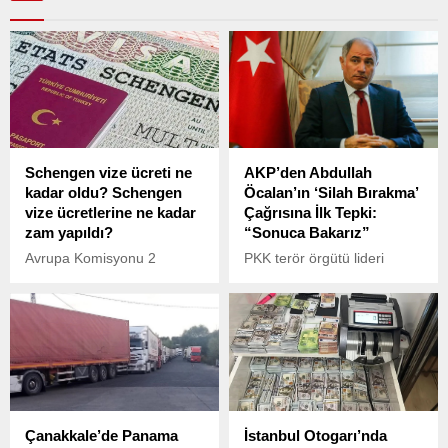
Schengen vize ücreti ne
AKP’den Abdullah
kadar oldu? Schengen
Öcalan’ın ‘Silah Bırakma’
vize ücretlerine ne kadar
Çağrısına İlk Tepki:
zam yapıldı?
“Sonuca Bakarız”
Avrupa Komisyonu 2
PKK terör örgütü lideri
Şubat'ta Schengen vizesi
Abdullah Öcalan’ın “Tüm
ücret artışına ilişkin bir
gruplar silah bırakmalı, PKK
taslak sundu. Teklifin
kendini feshetmeli”
yasalaşması halinde fiyat
şeklindeki çağrısının
artışı belli oldu. Peki,
ardından, AKP’den ilk
Schengen vize ücreti ne
açıklama Genel
kadar oldu? Schengen vize
Başkanvekili Efkan Ala’dan
ücretlerine ne kadar zam
geldi.
Çanakkale’de Panama
İstanbul Otogarı’nda
yapıldı?