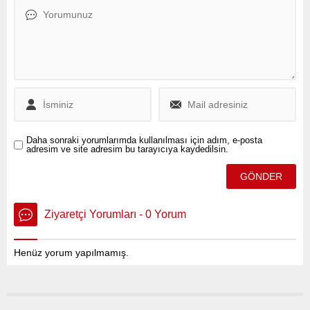
tartışmalar şimdiden büyük
bir yankı uyandırdı. CHP
Genel Başkanı Özgür Özel,
süreci değerlendirirken
“Eğer erken seçim
olacaksa, adayımızı da
erkenden belirlemeliyiz”
ifadelerini kullandı. Özel’in
bu sözleri, partinin seçim
hazırlıklarını
Daha sonraki yorumlarımda kullanılması için adım, e-posta
hızlandırabileceği
adresim ve site adresim bu tarayıcıya kaydedilsin.
yönünde...
Ziyaretçi Yorumları - 0 Yorum
Henüz yorum yapılmamış.