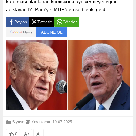
kurulması planlanan komisyona üye vermeyeceğini
açıklayan İYİ Parti’ye, MHP’den sert tepki geldi.
Paylaş
Tweetle
Gönder
ABONE OL
Siyaset
Yayınlama: 19.07.2025
A
+
A
-
0