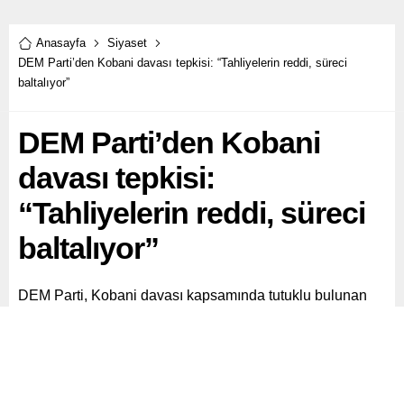
Anasayfa
Siyaset
DEM Parti’den Kobani davası tepkisi: “Tahliyelerin reddi, süreci
baltalıyor”
DEM Parti’den Kobani
davası tepkisi:
“Tahliyelerin reddi, süreci
baltalıyor”
DEM Parti, Kobani davası kapsamında tutuklu bulunan
siyasetçilerin tahliye taleplerinin reddedilmesine tepki
gösterdi. Parti açıklamasında, “Yoldaşlarımızın serbest
bırakılması sadece hukukun değil, Barış ve Demokratik
Toplum Sürecinin de bir gereğidir” denildi.