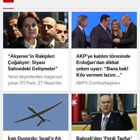
“Akşener’in Rakipleri
AKP’ye katılım töreninde
Çoğalıyor: Siyasi
Erdoğan’dan dikkat
Sahnedeki Gelişmeler”
çeken uyarı: “Bana bak!
Kilo vermen lazım…”
Yerel seçimlerden başarısız
çıkan İYİ Parti, 27 Nisan’da
AKP’li Cumhurbaşkanı
seçimli olağanüstü
Recep Tayyip Erdoğan,
kongreye gidiyor.
partisinin düzenlediği katılım
töreninde renkli anlara
sahne olan bir çıkışta
bulundu.
İran Duyurdu: İsrail’e Ait
Bahçeli’den ‘Ferdi Tayfur’