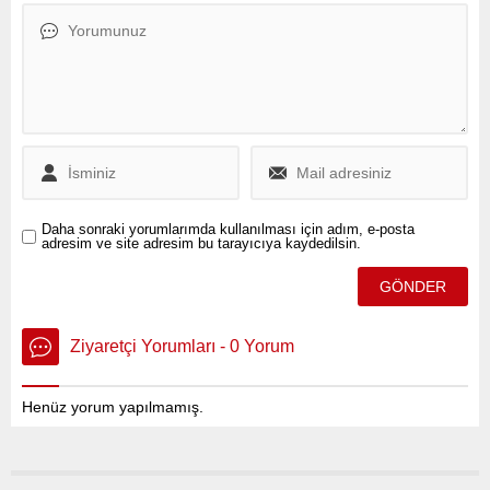
yapılacak önseçime
İmamoğlu’na yönelik
katılmayacağını açıkladı.
başlatılan soruşturma
hakkında açıklamalarda
bulundu.
Daha sonraki yorumlarımda kullanılması için adım, e-posta
adresim ve site adresim bu tarayıcıya kaydedilsin.
Ziyaretçi Yorumları - 0 Yorum
Henüz yorum yapılmamış.