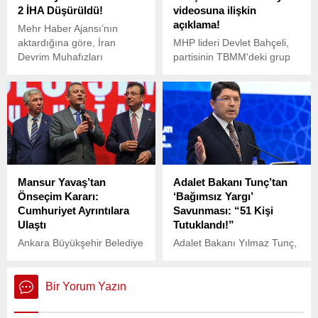
2 İHA Düşürüldü!
videosuna ilişkin
açıklama!
Mehr Haber Ajansı’nın
aktardığına göre, İran
MHP lideri Devlet Bahçeli,
Devrim Muhafızları
partisinin TBMM'deki grup
Komutanlığı tarafından
toplantısında konuşuyor.
yapılan açıklamada,
Tahran’ın güneyindeki Şehri
Rey ilçesinde bir kamikaze
insansız hava aracı (İHA) ile
Tahran Petrol Rafineri
bölgesinde bir mini İHA’nın
etkisiz hale getirildiği
Mansur Yavaş’tan
Adalet Bakanı Tunç’tan
bildirildi.
Önseçim Kararı:
‘Bağımsız Yargı’
Cumhuriyet Ayrıntılara
Savunması: “51 Kişi
Ulaştı
Tutuklandı!”
Ankara Büyükşehir Belediye
Adalet Bakanı Yılmaz Tunç,
Başkanı Mansur Yavaş,
Uluslararası Basın
CHP Genel Başkanı Özgür
Kuruluşları Bilgilendirme
Özel ile yaptığı görüşmede,
Toplantısı’nda, İstanbul
Bir Yorum Yazın
partinin cumhurbaşkanı
Büyükşehir Belediye
adayı belirlemek amacıyla
Başkanı Ekrem