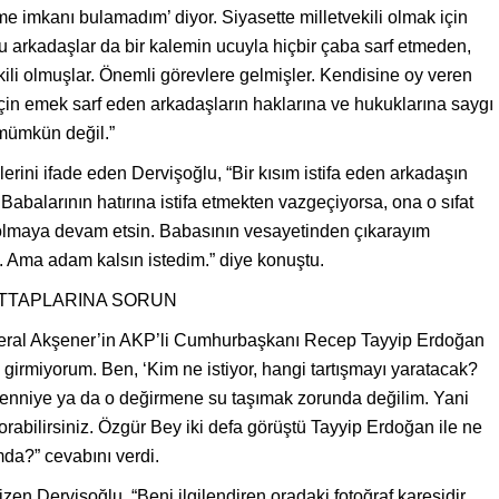
me imkanı bulamadım’ diyor. Siyasette milletvekili olmak için
 Bu arkadaşlar da bir kalemin ucuyla hiçbir çaba sarf etmeden,
ili olmuşlar. Önemli görevlere gelmişler. Kendisine oy veren
 için emek sarf eden arkadaşların haklarına ve hukuklarına saygı
mümkün değil.”
tiklerini ifade eden Dervişoğlu, “Bir kısım istifa eden arkadaşın
. Babalarının hatırına istifa etmekten vazgeçiyorsa, ona o sıfat
i olmaya devam etsin. Babasının vesayetinden çıkarayım
ı. Ama adam kalsın istedim.” diye konuştu.
TTAPLARINA SORUN
 Meral Akşener’in AKP’li Cumhurbaşkanı Recep Tayyip Erdoğan
 girmiyorum. Ben, ‘Kim ne istiyor, hangi tartışmayı yaratacak?
temenniye ya da o değirmene su taşımak zorunda değilim. Yani
abilirsiniz. Özgür Bey iki defa görüştü Tayyip Erdoğan ile ne
mda?” cevabını verdi.
zen Dervişoğlu, “Beni ilgilendiren oradaki fotoğraf karesidir.