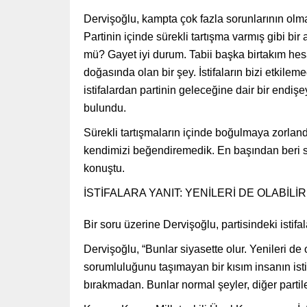
Dervişoğlu, kampta çok fazla sorunlarının olma
Partinin içinde sürekli tartışma varmış gibi bir 
mü? Gayet iyi durum. Tabii başka birtakım hesap
doğasında olan bir şey. İstifaların bizi etkil
istifalardan partinin geleceğine dair bir endi
bulundu.
Sürekli tartışmaların içinde boğulmaya zorland
kendimizi beğendiremedik. En başından beri sür
konuştu.
İSTİFALARA YANIT: YENİLERİ DE OLABİLİR
Bir soru üzerine Dervişoğlu, partisindeki istifa
Dervişoğlu, “Bunlar siyasette olur. Yenileri de
sorumluluğunu taşımayan bir kısım insanın istif
bırakmadan. Bunlar normal şeyler, diğer partile