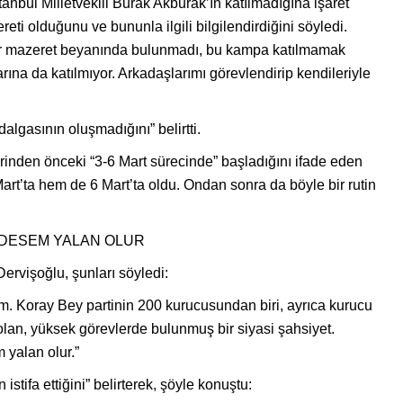
nbul Milletvekili Burak Akburak’ın katılmadığına işaret
ti olduğunu ve bununla ilgili bilgilendirdiğini söyledi.
ir mazeret beyanında bulunmadı, bu kampa katılmamak
arına da katılmıyor. Arkadaşlarımı görevlendirip kendileriyle
 dalgasının oluşmadığını” belirtti.
lerinden önceki “3-6 Mart sürecinde” başladığını ifade eden
Mart’ta hem de 6 Mart’ta oldu. Ondan sonra da böyle bir rutin
M DESEM YALAN OLUR
Dervişoğlu, şunları söyledi:
ırım. Koray Bey partinin 200 kurucusundan biri, ayrıca kurucu
 olan, yüksek görevlerde bulunmuş bir siyasi şahsiyet.
 yalan olur.”
istifa ettiğini” belirterek, şöyle konuştu: