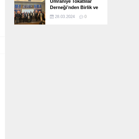
Ümraniye Tokatlılar
Derneği’nden Birlik ve
Beraberlik Dolu İftar
28.03.2024
0
Programı