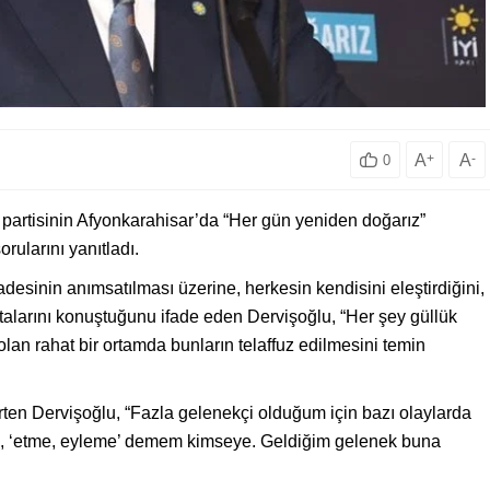
A
+
A
-
0
, partisinin Afyonkarahisar’da “Her gün yeniden doğarız”
rularını yanıtladı.
desinin anımsatılması üzerine, herkesin kendisini eleştirdiğini,
talarını konuştuğunu ifade eden Dervişoğlu, “Her şey güllük
 olan rahat bir ortamda bunların telaffuz edilmesini temin
rten Dervişoğlu, “Fazla gelenekçi olduğum için bazı olaylarda
da, ‘etme, eyleme’ demem kimseye. Geldiğim gelenek buna