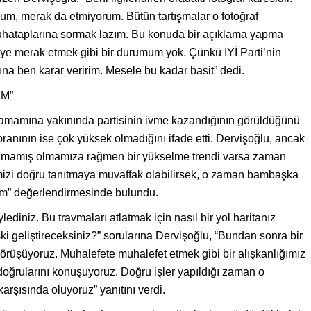
m, merak da etmiyorum. Bütün tartışmalar o fotoğraf
uhataplarına sormak lazım. Bu konuda bir açıklama yapma
iye merak etmek gibi bir durumum yok. Çünkü İYİ Parti’nin
na ben karar veririm. Mesele bu kadar basit” dedi.
M”
 tamamına yakınında partisinin ivme kazandığının görüldüğünü
oranının ise çok yüksek olmadığını ifade etti. Dervişoğlu, ancak
nınmamış olmamıza rağmen bir yükselme trendi varsa zaman
dimizi doğru tanıtmaya muvaffak olabilirsek, o zaman bambaşka
rum” değerlendirmesinde bulundu.
ediniz. Bu travmaları atlatmak için nasıl bir yol haritanız
işki geliştireceksiniz?” sorularına Dervişoğlu, “Bundan sonra bir
görüşüyoruz. Muhalefete muhalefet etmek gibi bir alışkanlığımız
doğrularını konuşuyoruz. Doğru işler yapıldığı zaman o
karşısında oluyoruz” yanıtını verdi.