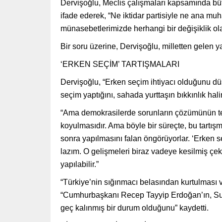
Dervişoğlu, Meclis çalışmaları kapsamında bütü
ifade ederek, “Ne iktidar partisiyle ne ana muha
münasebetlerimizde herhangi bir değişiklik ol
Bir soru üzerine, Dervişoğlu, milletten gelen y
‘ERKEN SEÇİM’ TARTIŞMALARI
Dervişoğlu, “Erken seçim ihtiyacı olduğunu dü
seçim yaptığını, sahada yurttaşın bıkkınlık hali
“Ama demokrasilerde sorunların çözümünün tem
koyulmasıdır. Ama böyle bir süreçte, bu tartış
sonra yapılmasını falan öngörüyorlar. ‘Erken
lazım. O gelişmeleri biraz vadeye kesilmiş çek
yapılabilir.”
“Türkiye’nin sığınmacı belasından kurtulması v
“Cumhurbaşkanı Recep Tayyip Erdoğan’ın, Sur
geç kalınmış bir durum olduğunu” kaydetti.