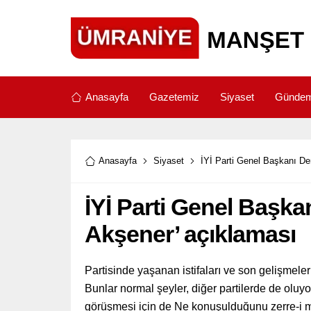
Anasayfa
Gazetemiz
Siyaset
Günde
Anasayfa
Siyaset
İYİ Parti Genel Başkanı De
İYİ Parti Genel Başk
Akşener’ açıklaması
Partisinde yaşanan istifaları ve son gelişmele
Bunlar normal şeyler, diğer partilerde de olu
görüşmesi için de Ne konuşulduğunu zerre-i 