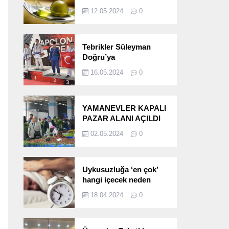
etkileri!
12.05.2024
0
Tebrikler Süleyman
Doğru’ya
16.05.2024
0
YAMANEVLER KAPALI
PAZAR ALANI AÇILDI
02.05.2024
0
Uykusuzluğa ‘en çok’
hangi içecek neden
oluyor?
18.04.2024
0