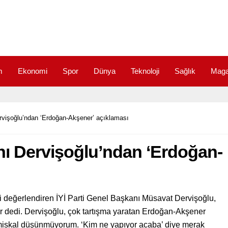
m
Ekonomi
Spor
Dünya
Teknoloji
Sağlık
Maga
rvişoğlu’ndan ‘Erdoğan-Akşener’ açıklaması
anı Dervişoğlu’ndan ‘Erdoğan-
ri değerlendiren İYİ Parti Genel Başkanı Müsavat Dervişoğlu,
yor dedi. Dervişoğlu, çok tartışma yaratan Erdoğan-Akşener
miskal düşünmüyorum. ‘Kim ne yapıyor acaba’ diye merak