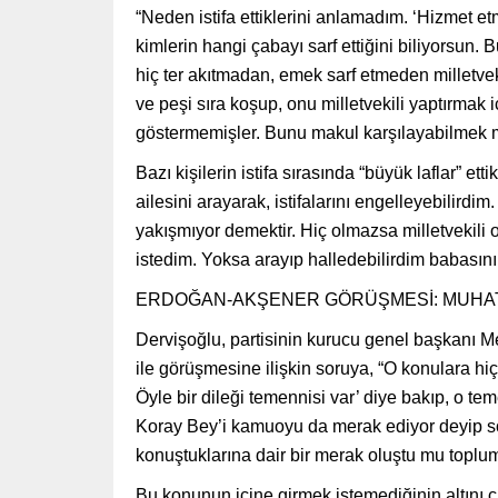
“Neden istifa ettiklerini anlamadım. ‘Hizmet et
kimlerin hangi çabayı sarf ettiğini biliyorsun.
hiç ter akıtmadan, emek sarf etmeden milletvek
ve peşi sıra koşup, onu milletvekili yaptırmak
göstermemişler. Bunu makul karşılayabilmek 
Bazı kişilerin istifa sırasında “büyük laflar” et
ailesini arayarak, istifalarını engelleyebilirdim
yakışmıyor demektir. Hiç olmazsa milletvekil
istedim. Yoksa arayıp halledebilirdim babasın
ERDOĞAN-AKŞENER GÖRÜŞMESİ: MUHA
Dervişoğlu, partisinin kurucu genel başkanı
ile görüşmesine ilişkin soruya, “O konulara hiç
Öyle bir dileği temennisi var’ diye bakıp, o 
Koray Bey’i kamuoyu da merak ediyor deyip sor
konuştuklarına dair bir merak oluştu mu toplu
Bu konunun içine girmek istemediğinin altını çi