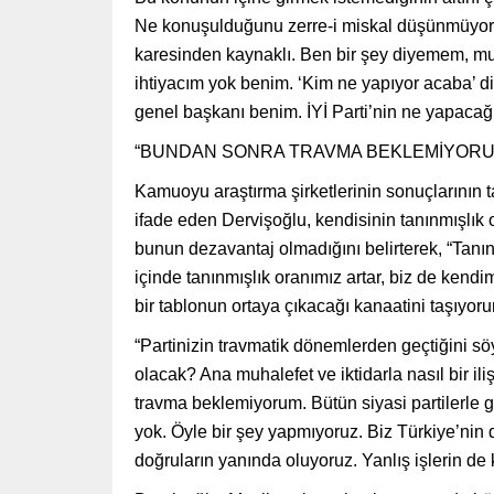
Ne konuşulduğunu zerre-i miskal düşünmüyoru
karesinden kaynaklı. Ben bir şey diyemem, m
ihtiyacım yok benim. ‘Kim ne yapıyor acaba’ d
genel başkanı benim. İYİ Parti’nin ne yapacağı
“BUNDAN SONRA TRAVMA BEKLEMİYORU
Kamuoyu araştırma şirketlerinin sonuçlarının
ifade eden Dervişoğlu, kendisinin tanınmışlık 
bunun dezavantaj olmadığını belirterek, “Ta
içinde tanınmışlık oranımız artar, biz de ken
bir tablonun ortaya çıkacağı kanaatini taşıyo
“Partinizin travmatik dönemlerden geçtiğini söyl
olacak? Ana muhalefet ve iktidarla nasıl bir il
travma beklemiyorum. Bütün siyasi partilerle 
yok. Öyle bir şey yapmıyoruz. Biz Türkiye’nin 
doğruların yanında oluyoruz. Yanlış işlerin de 