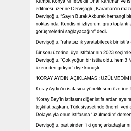
Kampa Konya Milletvekili Ünal Karaman ve İsta
edilmesi üzerine Dervişoğlu, Karaman’ın mazere
Dervişoğlu, “Sayın Burak Akburak herhangi b
noktasında. Kendisini izliyorum, grup toplantıl
görüşmelerini sağlayacağım” dedi.
Dervişoğlu, “rahatsızlık yaratabilecek bir istifa
Bir soru üzerine, üye istifalarının 2023 seçim
Dervişoğlu, “Çok yoğun bir istifa oldu, hem 3 
üzerinden gidiyor” diye konuştu.
‘KORAY AYDIN’ AÇIKLAMASI: ÜZÜLMEDİ
Koray Aydın’ın istifasına yönelik soru üzerine 
“Koray Bey’in istifasını diğer istifalardan ayır
teşkilat başkanı. Türk siyasetinde önemli yeri
Dolayısıyla onun istifasına ‘üzülmedim’ dersem
Dervişoğlu, partisinden “iki genç arkadaşlarının 