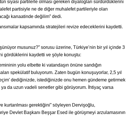
n siyasi partilerle olması gereken diyalogları sürdürdüklerini
lefet partisiyle ne de diğer muhalefet partileriyle olan
acağı kanaatinde değilim” dedi.
ansımalar kapsamında stratejileri revize edeceklerini kaydetti.
şünüyor musunuz?” sorusu üzerine, Türkiye’nin bir yıl içinde 3
ni gördüklerini kaydetti ve şöyle konuştu:
ininin yolu elbette ki vatandaşın önüne sandığın
maları spekülatif buluyorum. Zaten bugün konuşuyorlar, 2,5 yıl
 seçim’ dediğinizde, istediğinizde onu hemen gündeme getirmek
 ya da uzun vadeli senetler gibi görüyorum. İhtiyaç varsa
e kurtarılması gerektiğini” söyleyen Dervişoğlu,
iye Devlet Başkanı Beşşar Esed ile görüşmeyi arzulamasının