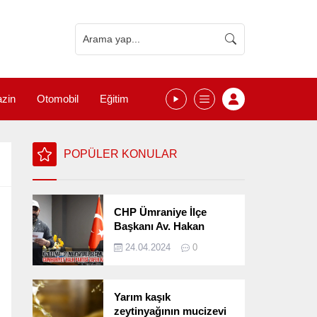
zin
Otomobil
Eğitim
POPÜLER KONULAR
CHP Ümraniye İlçe
Başkanı Av. Hakan
Kızılelma 31 Mart Yerel
24.04.2024
0
Seçimlerini
Değerlendirdi
Yarım kaşık
zeytinyağının mucizevi