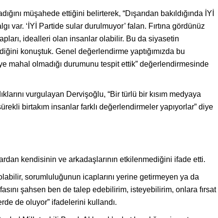
dığını müşahede ettiğini belirterek, “Dışarıdan bakıldığında İYİ
algı var. ‘İYİ Partide sular durulmuyor’ falan. Fırtına gördünüz
ları, idealleri olan insanlar olabilir. Bu da siyasetin
emediğini konuştuk. Genel değerlendirme yaptığımızda bu
şeye mahal olmadığı durumunu tespit ettik” değerlendirmesinde
ıklarını vurgulayan Dervişoğlu, “Bir türlü bir kısım medyaya
ekli birtakım insanlar farklı değerlendirmeler yapıyorlar” diye
lardan kendisinin ve arkadaşlarının etkilenmediğini ifade etti.
 olabilir, sorumluluğunun icaplarını yerine getirmeyen ya da
asını şahsen ben de talep edebilirim, isteyebilirim, onlara fırsat
rde de oluyor” ifadelerini kullandı.