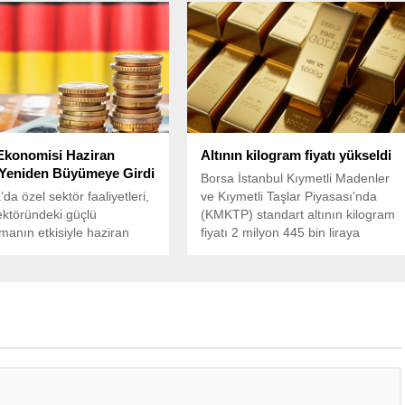
ceği beklentileri ve bazı
vergi muafiyet ve istisnası sağlıyor.
 şirketlerinin planlanan
rden muaf tutulacağı
larıyla olumlu bir seyir
, şimdi gözler önümüzdeki
ıklanacak ABD enflasyon
çevrildi.
Ekonomisi Haziran
Altının kilogram fiyatı yükseldi
Yeniden Büyümeye Girdi
Borsa İstanbul Kıymetli Madenler
da özel sektör faaliyetleri,
ve Kıymetli Taşlar Piyasası'nda
ektöründeki güçlü
(KMKTP) standart altının kilogram
manın etkisiyle haziran
fiyatı 2 milyon 445 bin liraya
yeniden büyüme bölgesine
yükseldi.
S&P Global ve Hamburg
Bankası (HCOB) tarafından
n öncü PMI verilerine göre,
 ekonomisi üç ayın en
eviyesine ulaştı.