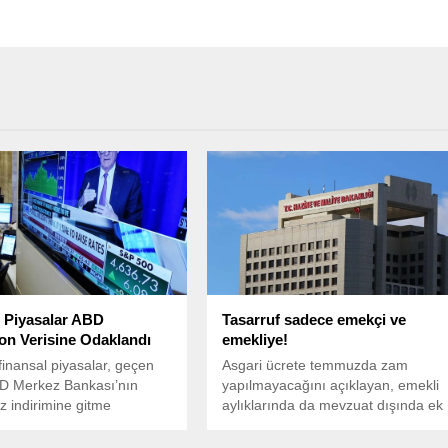
 Piyasalar ABD
Tasarruf sadece emekçi ve
on Verisine Odaklandı
emekliye!
finansal piyasalar, geçen
Asgari ücrete temmuzda zam
BD Merkez Bankası’nın
yapılmayacağını açıklayan, emekli
iz indirimine gitme
aylıklarında da mevzuat dışında ek
ının güçlenmesi, ABD’nin
artışa sıcak bakmayan iktidar, diğer
alanında yeni anlaşmalar
yandan şirketlere milyarlarca liralık