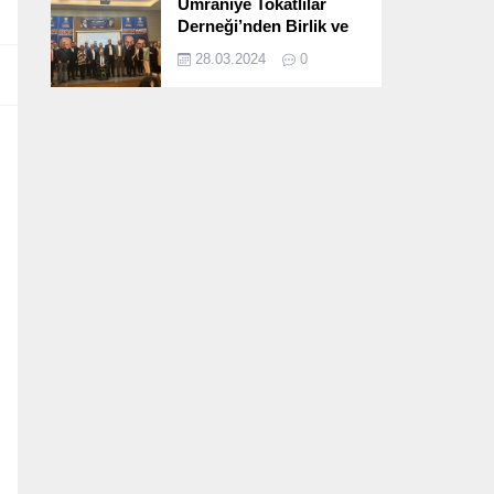
Ümraniye Tokatlılar
Derneği’nden Birlik ve
Beraberlik Dolu İftar
28.03.2024
0
Programı