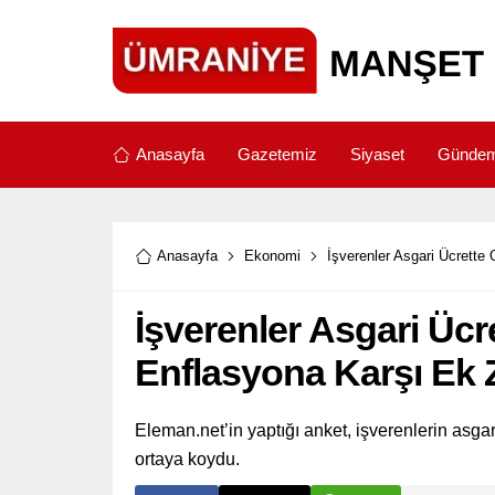
Anasayfa
Gazetemiz
Siyaset
Günde
Anasayfa
Ekonomi
İşverenler Asgari Ücrette
İşverenler Asgari Ücre
Enflasyona Karşı Ek 
Eleman.net’in yaptığı anket, işverenlerin asga
ortaya koydu.