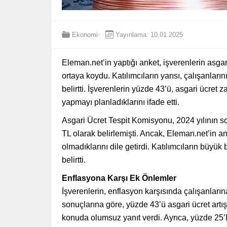
Ekonomi
Yayınlama: 10.01.2025
Eleman.net’in yaptığı anket, işverenlerin asga
ortaya koydu. Katılımcıların yarısı, çalışanlar
belirtti. İşverenlerin yüzde 43’ü, asgari ücret
yapmayı planladıklarını ifade etti.
Asgari Ücret Tespit Komisyonu, 2024 yılının son
TL olarak belirlemişti. Ancak, Eleman.net’in 
olmadıklarını dile getirdi. Katılımcıların büyük 
belirtti.
Enflasyona Karşı Ek Önlemler
İşverenlerin, enflasyon karşısında çalışanları
sonuçlarına göre, yüzde 43’ü asgari ücret art
konuda olumsuz yanıt verdi. Ayrıca, yüzde 25’li