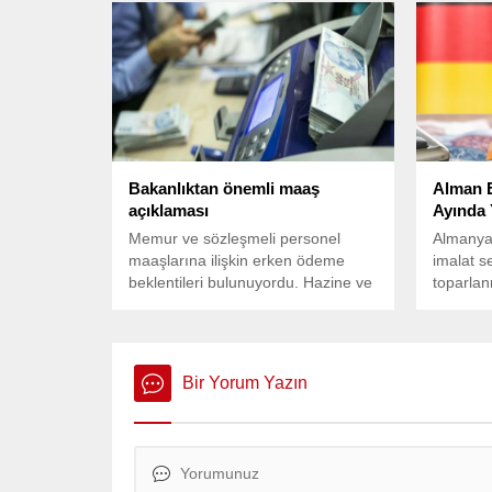
görüşmeler yapıldı.
yapabile
teknoloji
tarifele
açıklama
izlerken
hafta aç
verisine 
Bakanlıktan önemli maaş
Alman 
açıklaması
Ayında 
Memur ve sözleşmeli personel
Almanya’
maaşlarına ilişkin erken ödeme
imalat s
beklentileri bulunuyordu. Hazine ve
toparlan
Maliye Bakanlığı, konu ile ilgili bir
ayında 
duyuru yayınladı.
geçti. 
Ticaret 
açıklana
Bir Yorum Yazın
Almanya
yüksek s