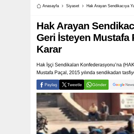
Anasayfa
Siyaset
Hak Arayan Sendikacıya Ya
Hak Arayan Sendikacı
Geri İsteyen Mustaf
Karar
Hak İşçi Sendikaları Konfederasyonu’na (HAK-
Mustafa Paçal, 2015 yılında sendikadan tasfiye
Paylaş
Tweetle
Gönder