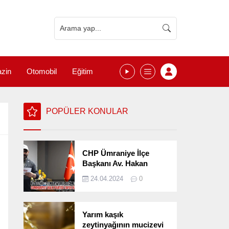
zin
Otomobil
Eğitim
POPÜLER KONULAR
CHP Ümraniye İlçe
Başkanı Av. Hakan
Kızılelma 31 Mart Yerel
24.04.2024
0
Seçimlerini
Değerlendirdi
Yarım kaşık
zeytinyağının mucizevi