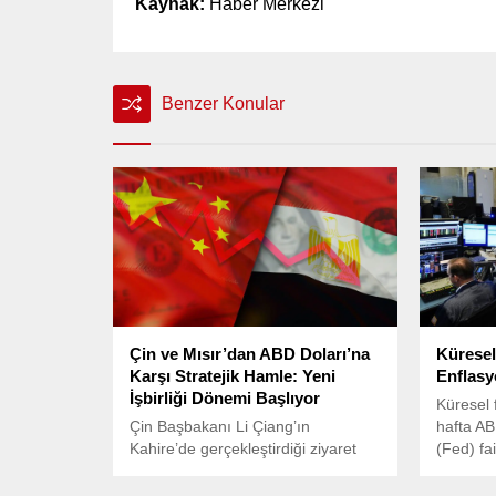
Kaynak:
Haber Merkezi
Benzer Konular
Çin ve Mısır’dan ABD Doları’na
Küresel
Karşı Stratejik Hamle: Yeni
Enflasy
İşbirliği Dönemi Başlıyor
Küresel 
Çin Başbakanı Li Çiang’ın
hafta A
Kahire’de gerçekleştirdiği ziyaret
(Fed) fa
kapsamında, Mısır Merkez Bankası
olasılığ
Başkanı Hasan Abdullah ile önemli
ticaret 