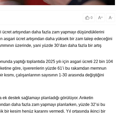
A
+
A
-
0
ri ücret artışından daha fazla zam yapmayı düşündüklerini
ının asgari ücret artışından daha yüksek bir zam talep edeceğini
 zammının üzerinde, yani yüzde 30’dan daha fazla bir artış
unda yaptığı toplantıda 2025 yılı için asgari ücreti 22 bin 104
anketine göre, işverenlerin yüzde 61’i bu rakamdan memnun
bir kısmı, çalışanlarının sayısının 1-30 arasında değiştiğini
na ek destek sağlamayı planladığı görülüyor. Anketin
ışından daha fazla zam yapmayı planlarken, yüzde 32’si bu
k bir kesim henüz kararını vermedi. Yıl ortasında ikinci bir