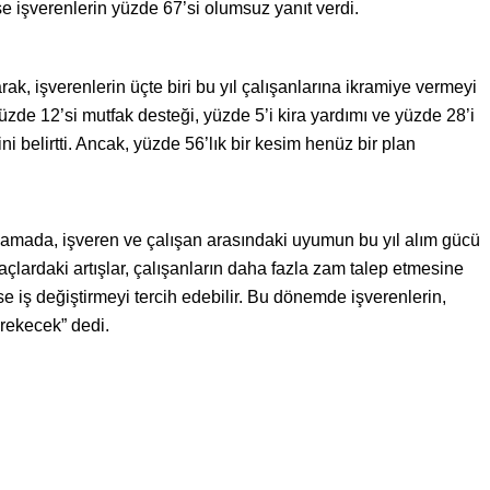
se işverenlerin yüzde 67’si olumsuz yanıt verdi.
ak, işverenlerin üçte biri bu yıl çalışanlarına ikramiye vermeyi
yüzde 12’si mutfak desteği, yüzde 5’i kira yardımı ve yüzde 28’i
 belirtti. Ancak, yüzde 56’lık bir kesim henüz bir plan
lamada, işveren ve çalışan arasındaki uyumun bu yıl alım gücü
iyaçlardaki artışlar, çalışanların daha fazla zam talep etmesine
 iş değiştirmeyi tercih edebilir. Bu dönemde işverenlerin,
erekecek” dedi.