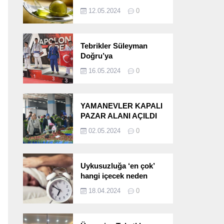
etkileri!
12.05.2024
0
Tebrikler Süleyman
Doğru’ya
16.05.2024
0
YAMANEVLER KAPALI
PAZAR ALANI AÇILDI
02.05.2024
0
Uykusuzluğa ‘en çok’
hangi içecek neden
oluyor?
18.04.2024
0