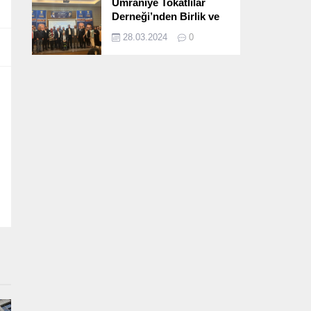
Ümraniye Tokatlılar
Derneği’nden Birlik ve
Beraberlik Dolu İftar
28.03.2024
0
Programı