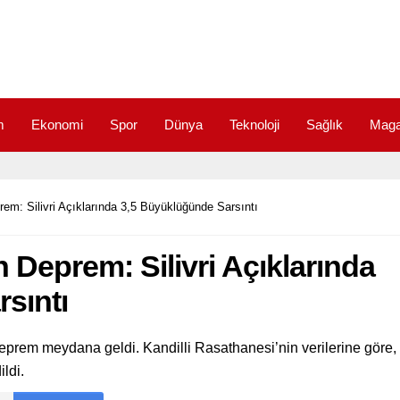
m
Ekonomi
Spor
Dünya
Teknoloji
Sağlık
Maga
rem: Silivri Açıklarında 3,5 Büyüklüğünde Sarsıntı
n Deprem: Silivri Açıklarında
sıntı
deprem meydana geldi. Kandilli Rasathanesi’nin verilerine göre,
ildi.