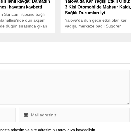
 silahlı kavga: Damadın
Yalova’da Kar Yağışı Etkili Oldu:
esi hayatını kaybetti
3 Kişi Otomobilde Mahsur Kaldı
Sağlık Durumları İyi
n Sarıçam ilçesine bağlı
Mahallesi’nde dün akşam
Yalova’da dün gece etkili olan kar
nde düğün sırasında çıkan
yağışı, merkeze bağlı Sugören
kanlı bitti. İddiaya göre, kız
köyü Höyüktepe mevkisinde 3
 tarafı arasında henüz
kişinin otomobilde mahsur
en bir nedenle başlayan
kalmasına neden oldu.
 kısa sürede büyüyerek
kavgaya dönüştü.
posta adresim ve site adresim bu tarayıcıya kaydedilsin.