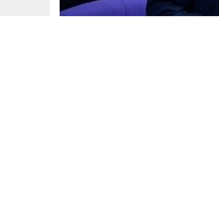
Dünya
Yayınlama: 04.06.2025
Almanya Dışişleri Bakanı Johann Wadephul, Fede
bir Filistin destekçisi tarafından protesto edildi
Wadephul ve Almanya Ekonomik İşbirliği ve 
Klöckner’in başkanlığında milletvekillerinin so
ayağa kalkarak, “Elinizde kan var” ve “Filistin’
protestocu kadını kısa sürede zorla dışarı çıkar
Oturumda yaşanan başka bir olayda ise Sol Parti 
gerekçesiyle Meclis Başkanı Klöckner’in talima
Söz konusu protesto ve müdahaleler, Almanya’da