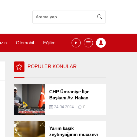
zin
Otomobil
Eğitim
POPÜLER KONULAR
CHP Ümraniye İlçe
Başkanı Av. Hakan
Kızılelma 31 Mart Yerel
24.04.2024
0
Seçimlerini
Değerlendirdi
Yarım kaşık
zeytinyağının mucizevi