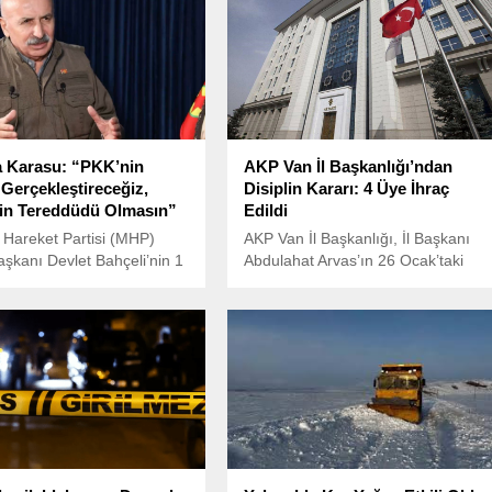
 Karasu: “PKK’nin
AKP Van İl Başkanlığı’ndan
 Gerçekleştireceğiz,
Disiplin Kararı: 4 Üye İhraç
in Tereddüdü Olmasın”
Edildi
çi Hareket Partisi (MHP)
AKP Van İl Başkanlığı, İl Başkanı
şkanı Devlet Bahçeli’nin 1
Abdulahat Arvas’ın 26 Ocak’taki
ünü TBMM’de DEM
devir-teslim töreninde kullandığı
rin elini sıkmasıyla başlayan
“acem” ifadesine dair yazılı bir
ların ardından, terör örgütü
açıklama yaptı.
üst düzey yöneticilerinden
Karasu’dan dikkat çeken
lar geldi.