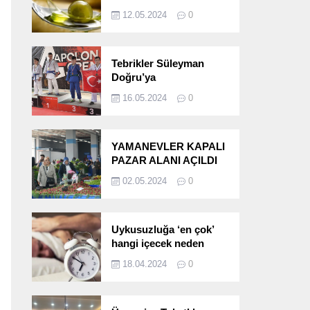
etkileri!
12.05.2024
0
Tebrikler Süleyman
Doğru’ya
16.05.2024
0
YAMANEVLER KAPALI
PAZAR ALANI AÇILDI
02.05.2024
0
Uykusuzluğa ‘en çok’
hangi içecek neden
oluyor?
18.04.2024
0