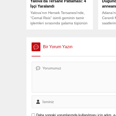
Yalova’da Tersane Patlaması: 4
Düğünde
İşçi Yaralandı
anneann
Yalova’nın Hersek Tersanesi’nde,
Adana’nı
“Cemal Reis” isimli geminin tamir
Cerenli 
işlemleri sırasında şalama tüpünün
saatleri
patlaması sonucu panik yaşandı.
tartışma 
ve erkek
bilinmey
tartışma
Bir Yorum Yazın
silahlı 
Daha sonraki yorumlarımda kullanılması için adım, e-