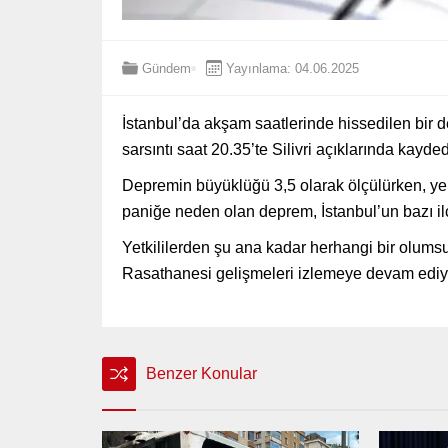
Gündem
Yayınlama: 04.06.2025
İstanbul’da akşam saatlerinde hissedilen bir 
sarsıntı saat 20.35’te Silivri açıklarında kayded
Depremin büyüklüğü 3,5 olarak ölçülürken, yerin
paniğe neden olan deprem, İstanbul’un bazı ilç
Yetkililerden şu ana kadar herhangi bir olums
Rasathanesi gelişmeleri izlemeye devam ediy
Benzer Konular