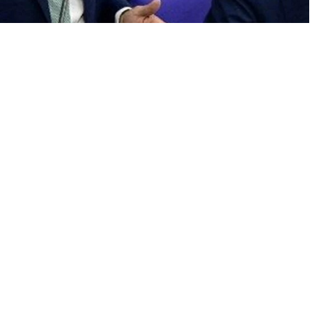
A
+
A
-
0
ral Meclis’te Gazze ile ilgili bir soruya yanıt verdiği sırada,
.
Kalkınma Bakanı Reem Alabali-Radovan, Meclis Başkanı Julia
rularını yanıtladığı oturumda, seyirci tribününde oturan bir kadın
e özgürlük” şeklinde sloganlar attı. Güvenlik görevlileri,
dı.
Milletvekili Cansın Köktürk, “Filistin” yazılı tişört giydiği
tıyla genel kurul salonundan çıkarıldı.
 Filistin politikası ve ifade özgürlüğü tartışmalarını yeniden