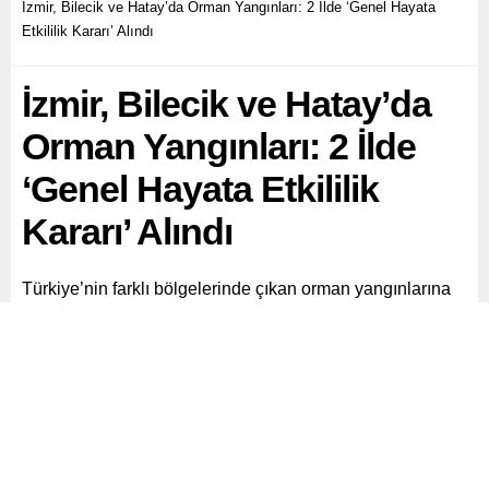
İzmir, Bilecik ve Hatay’da Orman Yangınları: 2 İlde ‘Genel Hayata
Etkililik Kararı’ Alındı
İzmir, Bilecik ve Hatay’da
Orman Yangınları: 2 İlde
‘Genel Hayata Etkililik
Kararı’ Alındı
Türkiye’nin farklı bölgelerinde çıkan orman yangınlarına
karadan ve havadan müdahaleler aralıksız devam ediyor.
İzmir’in Menderes ve Seferihisar ilçeleri başta olmak
üzere, Manisa, Antalya ve Hatay’da da yangınlar etkili
oluyor.
Paylaş
Tweetle
Gönder
ABONE OL