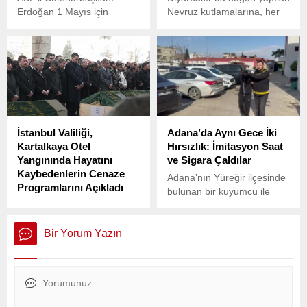
Erdoğan 1 Mayıs için
Nevruz kutlamalarına, her
yapılan Taksim talebi için
yıl geleneksel olarak
‘Taksim Meydanı'nın miting
teröristbaşı Abdullah
yeri olmadığını’ söylemiş ve
Öcalan’ın mesajının
bugün İstanbul’da tam
okunması bekleniyordu.
abluka uygulanmıştı. Bunun
üzerine ‘miting alanı’
olmayan Galata
Köprüsü’nde TÜGVA
İstanbul Valiliği,
Adana’da Aynı Gece İki
tarafından yapılan Filistin’e
Kartalkaya Otel
Hırsızlık: İmitasyon Saat
destek eyleminin görüntüleri
Yangınında Hayatını
ve Sigara Çaldılar
sosyal medyada gündem
Kaybedenlerin Cenaze
oldu.
Adana’nın Yüreğir ilçesinde
Programlarını Açıkladı
bulunan bir kuyumcu ile
Bolu’nun Kartalkaya Kayak
Seyhan ilçesinde yer alan
Merkezi’ndeki yangın
bir bakkalda, aynı gece
faciasında yaşamını yitiren
hırsızlık olayları yaşandı.
Bir Yorum Yazın
İstanbul’da ikamet eden 16
kişinin cenaze töreni
programları İstanbul Valiliği
tarafından açıklandı.