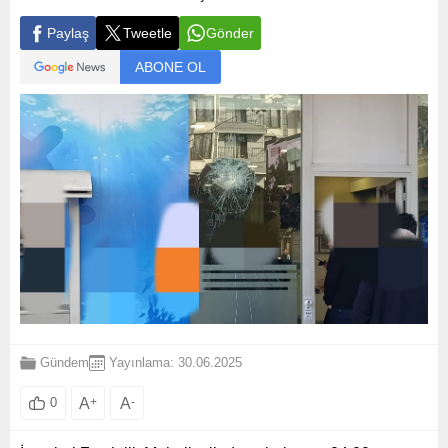
Paylaş
Tweetle
Gönder
ABONE OL
Gündem
Yayınlama: 30.06.2025
A
+
A
-
0