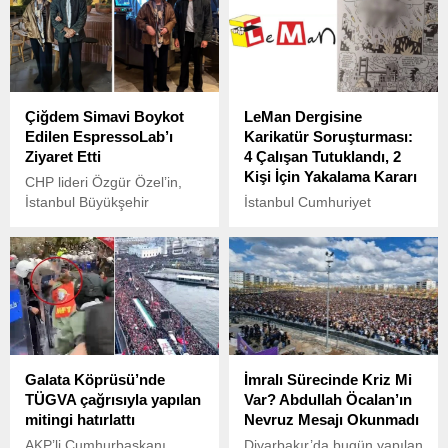
Çiğdem Simavi Boykot
LeMan Dergisine
Edilen EspressoLab’ı
Karikatür Soruşturması:
Ziyaret Etti
4 Çalışan Tutuklandı, 2
Kişi İçin Yakalama Kararı
CHP lideri Özgür Özel’in,
İstanbul Büyükşehir
İstanbul Cumhuriyet
Belediye (İBB) Başkanı
Başsavcılığı’nın, LeMan
Ekrem İmamoğlu’nun
dergisinde yayımlanan ve
tutuklanmasını protesto
Peygamber Efendimize
eden yüz binlerce kişiye yer
saygısızlık olarak
vermediği gerekçesiyle
değerlendirilen karikatürle
başlattığı boykot çağrısının
ilgili başlattığı soruşturma
etkileri devam ediyor.
kapsamında 4 dergi çalışanı
tutuklandı, 2 kişi için ise
Galata Köprüsü’nde
İmralı Sürecinde Kriz Mi
yakalama kararı çıkarıldı.
TÜGVA çağrısıyla yapılan
Var? Abdullah Öcalan’ın
mitingi hatırlattı
Nevruz Mesajı Okunmadı
AKP’li Cumhurbaşkanı
Diyarbakır’da bugün yapılan