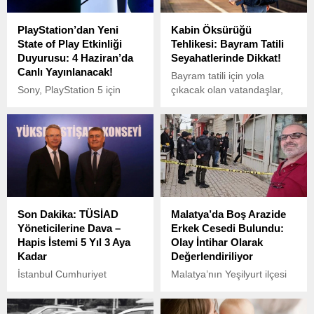
PlayStation’dan Yeni
Kabin Öksürüğü
State of Play Etkinliği
Tehlikesi: Bayram Tatili
Duyurusu: 4 Haziran’da
Seyahatlerinde Dikkat!
Canlı Yayınlanacak!
Bayram tatili için yola
Sony, PlayStation 5 için
çıkacak olan vatandaşlar,
hazırlanan yeni oyunların ve
“kabin öksürüğü” ve
güncellemelerin tanıtılacağı
seyahat hastalığı riskine
State of Play etkinliğini
karşı uyarıldı.
resmen duyurdu. Türkiye
saatiyle 4 Haziran saat
23:59’dan sonra başlayacak
olan etkinlik, yaklaşık 40
dakikadan uzun sürecek.
Son Dakika: TÜSİAD
Malatya’da Boş Arazide
Yöneticilerine Dava –
Erkek Cesedi Bulundu:
Hapis İstemi 5 Yıl 3 Aya
Olay İntihar Olarak
Kadar
Değerlendiriliyor
İstanbul Cumhuriyet
Malatya’nın Yeşilyurt ilçesi
Başsavcılığı, Türk
Salköprü Mahallesi’nde
Sanayicileri ve İş İnsanları
sabah saatlerinde korkunç