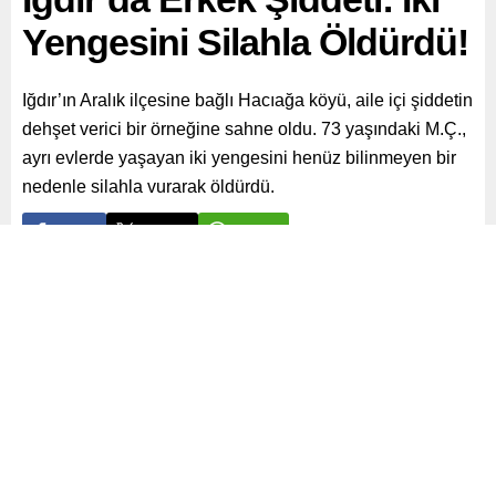
Yengesini Silahla Öldürdü!
Iğdır’ın Aralık ilçesine bağlı Hacıağa köyü, aile içi şiddetin
dehşet verici bir örneğine sahne oldu. 73 yaşındaki M.Ç.,
ayrı evlerde yaşayan iki yengesini henüz bilinmeyen bir
nedenle silahla vurarak öldürdü.
Paylaş
Tweetle
Gönder
ABONE OL