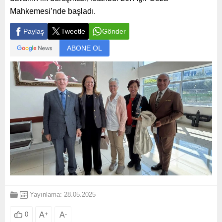
Mahkemesi’nde başladı.
Paylaş
Tweetle
Gönder
ABONE OL
Yayınlama: 28.05.2025
A
+
A
-
0