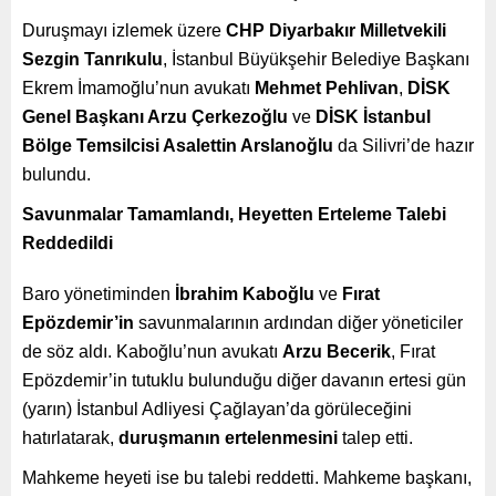
Duruşmayı izlemek üzere
CHP Diyarbakır Milletvekili
Sezgin Tanrıkulu
, İstanbul Büyükşehir Belediye Başkanı
Ekrem İmamoğlu’nun avukatı
Mehmet Pehlivan
,
DİSK
Genel Başkanı Arzu Çerkezoğlu
ve
DİSK İstanbul
Bölge Temsilcisi Asalettin Arslanoğlu
da Silivri’de hazır
bulundu.
Savunmalar Tamamlandı, Heyetten Erteleme Talebi
Reddedildi
Baro yönetiminden
İbrahim Kaboğlu
ve
Fırat
Epözdemir’in
savunmalarının ardından diğer yöneticiler
de söz aldı. Kaboğlu’nun avukatı
Arzu Becerik
, Fırat
Epözdemir’in tutuklu bulunduğu diğer davanın ertesi gün
(yarın) İstanbul Adliyesi Çağlayan’da görüleceğini
hatırlatarak,
duruşmanın ertelenmesini
talep etti.
Mahkeme heyeti ise bu talebi reddetti. Mahkeme başkanı,