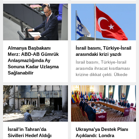
bulunduğu grubun arasına
Suçları Şikayet Merkezi
daldı. İlk belirlemelere göre
raporuna göre 2024’te
3 öğrenci hafif, öğretmenleri
dolandırıcılığın maliyeti ABD
ağır yaralandı. Polis
halkı için 16,6 milyar dolar
sürücüyü gözaltına alırken
oldu.
olayın nedeni araştırılıyor.
Almanya Başbakanı
İsrail basını, Türkiye-İsrail
Merz: ABD-AB Gümrük
arasındaki krizi yazdı
Anlaşmazlığında Ay
İsrail basını, Türkiye-İsrail
Sonuna Kadar Uzlaşma
arasında ihracat kısıtlaması
Sağlanabilir
krizine dikkat çekti. Ülkede
Almanya Başbakanı
Yahudi dini ve milliyetçi
Friedrich Merz, ABD ile
eğilimli yarı resmi gazete
Avrupa Birliği arasındaki
Makor Rişon, Erdoğan
gümrük anlaşmazlığında ay
inşaat malzemelerinin
sonuna kadar bir çözüme
İsrail'e ihracatını kısıtlasa
ulaşılabileceğini belirterek
bile kriz uzun sürmeyecek.
“ihtiyatlı iyimserlik” içinde
Sonuçta, iki ülke arasındaki
olduğunu söyledi. Merz,
ticaret milyarlarca dolar
İsrail’in Tahran’da
Ukrayna’ya Destek Planı
Federal Meclis’teki bütçe
ifadelerine yer verdi.
Sivilleri Hedef Aldığı
Açıklandı: Londra
oturumunda yaptığı