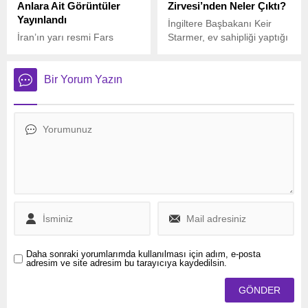
Anlara Ait Görüntüler
Zirvesi’nden Neler Çıktı?
konuşmada savunma
Yayınlandı
harcamaları, düzensiz göç
İngiltere Başbakanı Keir
ve Ukrayna’ya destek
İran’ın yarı resmi Fars
Starmer, ev sahipliği yaptığı
konularına da değinirken,
Haber Ajansı, İsrail
Ukrayna konulu zirve
AfD Eş Genel Başkanı Alice
tarafından Tahran’daki
sonrası yaptığı
Weidel’den sert eleştiriler
Kudüs Meydanı’na
açıklamalarda, İngiltere’nin
Bir Yorum Yazın
aldı.
düzenlenen füze saldırısına
önceliğinin halkının
ait görüntüleri kamuoyuyla
güvenliğini ve ulusal
paylaştı.
çıkarlarını korumak
olduğunu belirtti.
Daha sonraki yorumlarımda kullanılması için adım, e-posta
adresim ve site adresim bu tarayıcıya kaydedilsin.