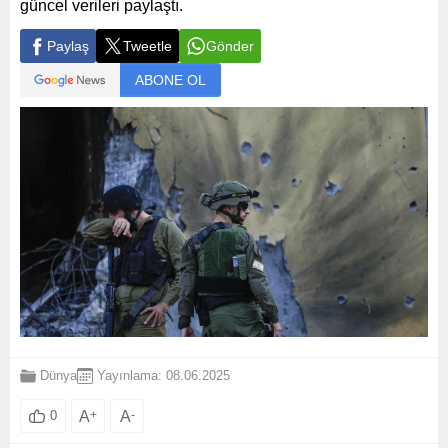
güncel verileri paylaştı.
Paylaş
Tweetle
Gönder
ABONE OL
Dünya
Yayınlama: 08.06.2025
A
+
A
-
0