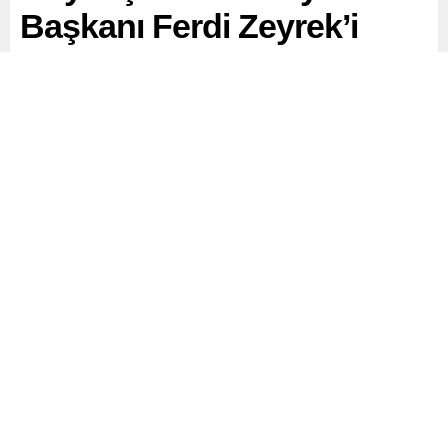
Başkanı Ferdi Zeyrek’i
Ziyaret Etti
Manisa Büyükşehir Belediye Başkanı Ferdi Zeyrek,
evinde elektrik akımına kapılarak ağır yaralandı. Tedavisi,
Manisa Celal Bayar Üniversitesi Hafsa Sultan Hastanesi
yoğun bakımında devam ediyor.
Paylaş
Tweetle
Gönder
ABONE OL