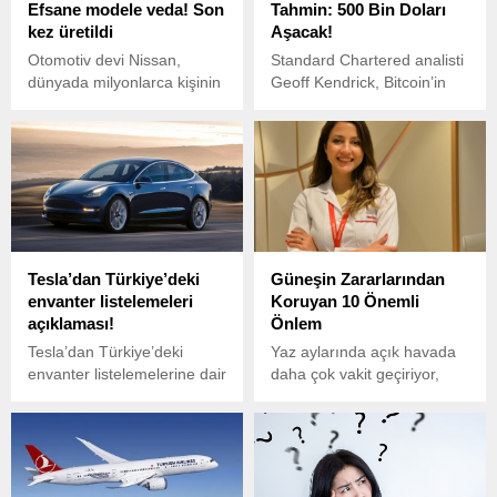
Efsane modele veda! Son
Tahmin: 500 Bin Doları
kez üretildi
Aşacak!
Otomotiv devi Nissan,
Standard Chartered analisti
dünyada milyonlarca kişinin
Geoff Kendrick, Bitcoin’in
hayalini süsleyen R35 GT-
geleceğiyle ilgili oldukça
R’a veda ediyor.
iddialı bir tahminde bulundu.
Tesla’dan Türkiye’deki
Güneşin Zararlarından
envanter listelemeleri
Koruyan 10 Önemli
açıklaması!
Önlem
Tesla’dan Türkiye’deki
Yaz aylarında açık havada
envanter listelemelerine dair
daha çok vakit geçiriyor,
açıklama geldi. Sosyal
deniz ve havuza girmeye
medya hesabından yapılan
bayılıyoruz.
paylaşımda, “Bir sonraki
envanter listelemeleri 6 ve 7
Ağustos saat 18:30’da