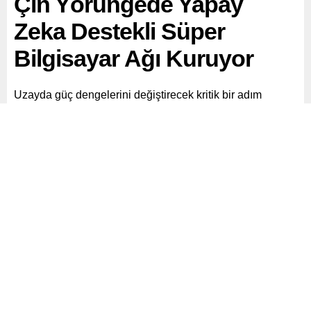
Çin Yörüngede Yapay
Zeka Destekli Süper
Bilgisayar Ağı Kuruyor
Uzayda güç dengelerini değiştirecek kritik bir adım
Çin’den geldi. Newsweek’ın haberine göre, Çin dünyaya
bağlı olmadan bağımsız çalışabilen yapay zekâ destekli
ilk yörünge üstü süper bilgisayar ağını inşa etmeye
başladı.
Paylaş
Tweetle
Gönder
ABONE OL