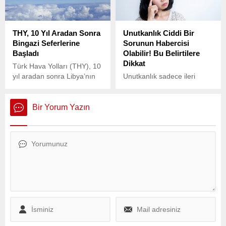
gerçekleştirilecektir.” denildi.
THY, 10 Yıl Aradan Sonra
Unutkanlık Ciddi Bir
Bingazi Seferlerine
Sorunun Habercisi
Başladı
Olabilir! Bu Belirtilere
Dikkat
Türk Hava Yolları (THY), 10
yıl aradan sonra Libya’nın
Unutkanlık sadece ileri
Bingazi kentine seferlerini
yaşlarda değil, her yaş
yeniden başlattı.
grubunda görülebiliyor ve
bazı durumlarda ciddi sağlık
Bir Yorum Yazın
sorunlarının habercisi
olabiliyor.