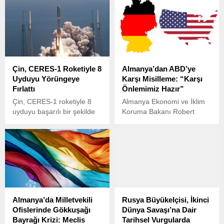
arasında sıcak çatışma riski
gerilim, İsrail Savunma
artarken, Global Firepower
Bakanı İsrael Katz’ın dikkat
2025 verileri ışığında askeri
çeken açıklamalarıyla yeni
güç dengesi yeniden
bir aşamaya taşındı. Katz,
gündeme geldi.
İsrail ordusuna İran’a karşı
yeni bir “uygulama planı”
hazırlanması talimatı
Çin, CERES-1 Roketiyle 8
Almanya’dan ABD’ye
verdiğini duyurdu.
Uyduyu Yörüngeye
Karşı Misilleme: “Karşı
Fırlattı
Önlemimiz Hazır”
Çin, CERES-1 roketiyle 8
Almanya Ekonomi ve İklim
uyduyu başarılı bir şekilde
Koruma Bakanı Robert
uzaya fırlattı.
Habeck, ABD’nin
Almanya’dan yapılan ithalatı
cezalandıracak gümrük
vergileri uygulamaya karar
vermesi halinde
Almanya’nın karşı önlem
alacağını belirtti.
Almanya’da Milletvekili
Rusya Büyükelçisi, İkinci
Ofislerinde Gökkuşağı
Dünya Savaşı’na Dair
Bayrağı Krizi: Meclis
Tarihsel Vurgularda