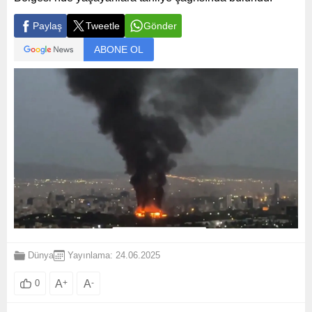
Paylaş
Tweetle
Gönder
ABONE OL
Dünya
Yayınlama: 24.06.2025
A
+
A
-
0