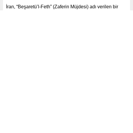
İran, “Beşaretü’l-Feth” (Zaferin Müjdesi) adı verilen bir
operasyonla Katar ve Irak’taki ABD askeri üslerine
yönelik saldırı düzenlediğini duyurdu.
Paylaş
Tweetle
Gönder
ABONE OL
Dünya
Yayınlama: 24.06.2025