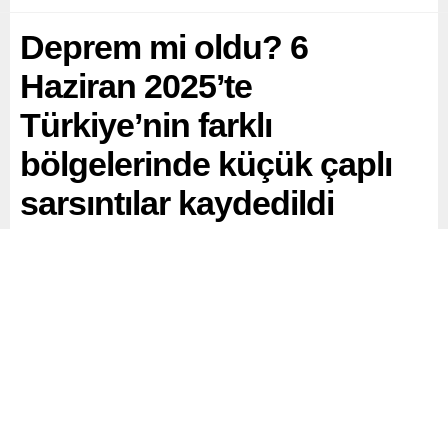
Deprem mi oldu? 6
Haziran 2025’te
Türkiye’nin farklı
bölgelerinde küçük çaplı
sarsıntılar kaydedildi
Vatandaşlar, 6 Haziran 2025 Cuma günü sabah
saatlerinde çeşitli illerde hafif sarsıntılar hissettiklerini
sosyal medya üzerinden paylaşırken, AFAD ve Kandilli
Rasathanesi’nin verilerine göre gün boyunca çok sayıda
küçük çaplı deprem meydana geldi.
Paylaş
Tweetle
Gönder
ABONE OL