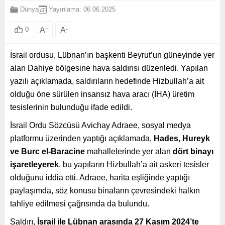
Dünya
Yayınlama: 06.06.2025
A
+
A
-
0
İsrail ordusu, Lübnan’ın başkenti Beyrut’un güneyinde yer
alan Dahiye bölgesine hava saldırısı düzenledi. Yapılan
yazılı açıklamada, saldırıların hedefinde Hizbullah’a ait
olduğu öne sürülen insansız hava aracı (İHA) üretim
tesislerinin bulunduğu ifade edildi.
İsrail Ordu Sözcüsü Avichay Adraee, sosyal medya
platformu üzerinden yaptığı açıklamada,
Hades, Hureyk
ve Burc el-Baracine
mahallelerinde yer alan
dört binayı
işaretleyerek
, bu yapıların Hizbullah’a ait askeri tesisler
olduğunu iddia etti. Adraee, harita eşliğinde yaptığı
paylaşımda, söz konusu binaların çevresindeki halkın
tahliye edilmesi çağrısında da bulundu.
Saldırı,
İsrail ile Lübnan arasında 27 Kasım 2024’te