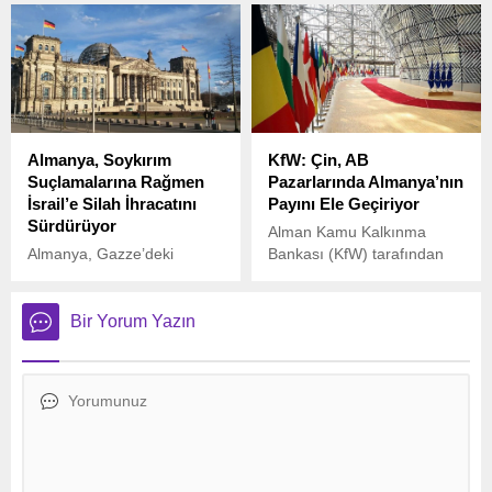
Patriot hava savunma
Güney Afrika
sistemleri satın alarak bu
Cumhurbaşkanı Cyril
sistemleri Kiev yönetimine
Ramaphosa, uluslararası
teslim etmeyi
politikada önemli bir çağrıda
değerlendirdiği bildirildi.
bulunarak ortak bir makale
yazdı.
Almanya, Soykırım
KfW: Çin, AB
Suçlamalarına Rağmen
Pazarlarında Almanya’nın
İsrail’e Silah İhracatını
Payını Ele Geçiriyor
Sürdürüyor
Alman Kamu Kalkınma
Almanya, Gazze’deki
Bankası (KfW) tarafından
eylemleri nedeniyle
yayımlanan son rapora
Uluslararası Adalet
göre, Çinli üreticiler son 12
Divanı’nda (UAD) soykırım
yılda Avrupa Birliği (AB)
Bir Yorum Yazın
suçu ile yargılanan İsrail’e
pazarlarında Alman
silah ihracatına devam
ihracatçılardan pazar payı
ediyor.
almaya devam ediyor.