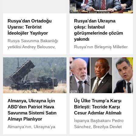
Rusya’dan Ortadoğu
Rusya’dan Ukrayna
Uyarısı: Terörist
çıkışı: İstanbul
İdeolojiler Yayılıyor
görüşmelerinde çözüm
yakındı
Rusya Savunma Bakanlığı
yetkilisi Andrey Belousov,
Rusya'nın Birleşmiş Milletler
Çin’in Çingdao kentinde
(BM) Daimi Temsilcisi
düzenlenen Şanghay
Vassily Nebenzia, Ukrayna
İşbirliği Örgütü (ŞİÖ)
krizinin 2022'de İstanbul'da
Savunma Bakanları
sağlanan anlaşmayla
Toplantısı’nda önemli
çözüme çok yaklaştığını
açıklamalarda bulundu.
ancak Batılı sponsorların
Ukrayna'ya savaşmaya
devam etmesi çağrısında
Almanya, Ukrayna İçin
Üç Ülke Trump’a Karşı
bulunduğunu belirtti.
ABD’den Patriot Hava
Birleşti: Tecride Karşı
Savunma Sistemi Satın
Cesur Adımlar Atılmalı
Almayı Planlıyor
İspanya Başbakanı Pedro
Almanya’nın, Ukrayna’ya
Sánchez, Brezilya Devlet
destek amacıyla ABD’den
Başkanı Lula da Silva ve