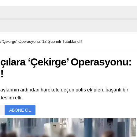
a ‘Çekirge’ Operasyonu: 12 Şüpheli Tutuklandı!
çılara ‘Çekirge’ Operasyonu:
!
larının ardından harekete geçen polis ekipleri, başarılı bir
eslim etti.
ABONE OL