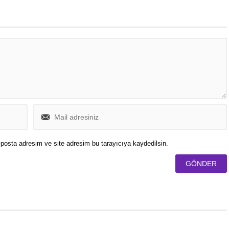
ornelius tarafından yapıldı.
bayraklarını kaldırmaları yönünde
talimat verdi.
posta adresim ve site adresim bu tarayıcıya kaydedilsin.