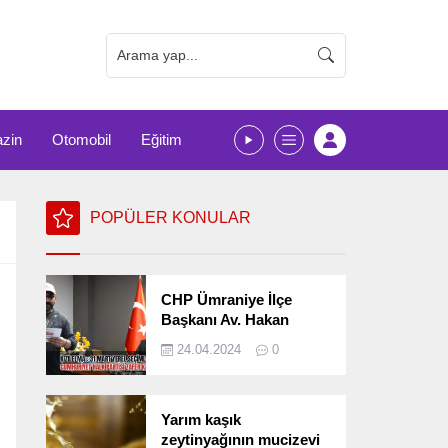
zin
Otomobil
Eğitim
POPÜLER KONULAR
CHP Ümraniye İlçe
Başkanı Av. Hakan
Kızılelma 31 Mart Yerel
24.04.2024
0
Seçimlerini
Değerlendirdi
Yarım kaşık
zeytinyağının mucizevi