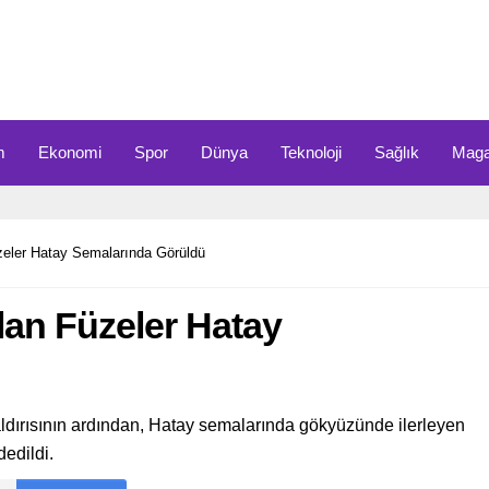
m
Ekonomi
Spor
Dünya
Teknoloji
Sağlık
Maga
Füzeler Hatay Semalarında Görüldü
tılan Füzeler Hatay
e saldırısının ardından, Hatay semalarında gökyüzünde ilerleyen
dedildi.