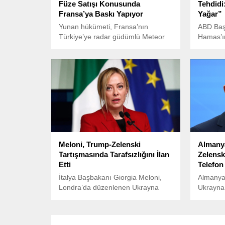
Füze Satışı Konusunda
Tehdidi
Fransa’ya Baskı Yapıyor
Yağar”
Yunan hükümeti, Fransa’nın
ABD Baş
Türkiye’ye radar güdümlü Meteor
Hamas’ın 
füzelerinin satışını durdurması için
bırakac
yoğun baskı uyguluyor.
sert bir
“Saat 12
bilmiyor
Meloni, Trump-Zelenski
Almanya
Tartışmasında Tarafsızlığını İlan
Zelensk
Etti
Telefo
İtalya Başbakanı Giorgia Meloni,
Almanya
Londra’da düzenlenen Ukrayna
Ukrayna 
zirvesinin ardından İtalya’nın
Zelenski
Londra Büyükelçiliği rezidansında
gerçekle
gazetecilere açıklamalarda
açıklam