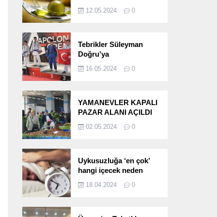
etkileri!
12.05.2024
0
Tebrikler Süleyman
Doğru’ya
16.05.2024
0
YAMANEVLER KAPALI
PAZAR ALANI AÇILDI
02.05.2024
0
Uykusuzluğa ‘en çok’
hangi içecek neden
oluyor?
18.04.2024
0