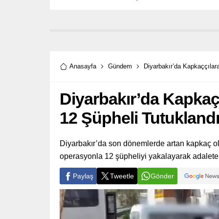
Anasayfa
Gündem
Diyarbakır’da Kapkaççılar
Diyarbakır’da Kapkaç
12 Şüpheli Tutuklandı
Diyarbakır’da son dönemlerde artan kapkaç olay
operasyonla 12 şüpheliyi yakalayarak adalete t
Paylaş
Tweetle
Gönder