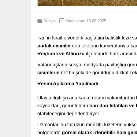
Dünya
Yayınlama: 15.06.2025
İran’ın İsrail’e yönelik başlattığı balistik füze 
parlak cisimler
cep telefonu kameralarıyla kay
Reyhanlı ve Altınözü
ilçelerinde halk arasınd
Vatandaşların sosyal medyada paylaştığı görü
cisimlerin
net bir şekilde görüldüğü dikkat çekt
Resmi Açıklama Yapılmadı
Olayla ilgili şu ana kadar resmi makamlardan
kaynakları, görüntülerin
İran’dan fırlatılan v
olabileceğini değerlendiriyor.
Uzmanlar, bu tür uzun menzilli füzelerin yüksek
bölgelerde
görsel olarak izlenebilir hale geld