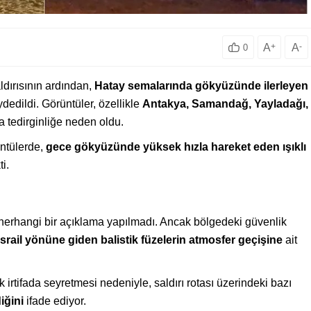
A
+
A
-
0
saldırısının ardından,
Hatay semalarında gökyüzünde ilerleyen
dedildi. Görüntüler, özellikle
Antakya, Samandağ, Yayladağı,
a tedirginliğe neden oldu.
ntülerde,
gece gökyüzünde yüksek hızla hareket eden ışıklı
i.
 herhangi bir açıklama yapılmadı. Ancak bölgedeki güvenlik
e İsrail yönüne giden balistik füzelerin atmosfer geçişine
ait
 irtifada seyretmesi nedeniyle, saldırı rotası üzerindeki bazı
iğini
ifade ediyor.