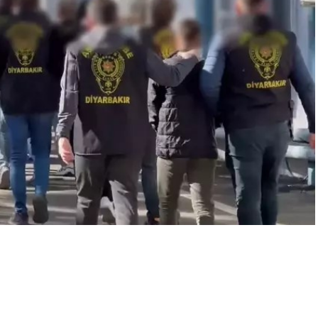
A
+
A
-
0