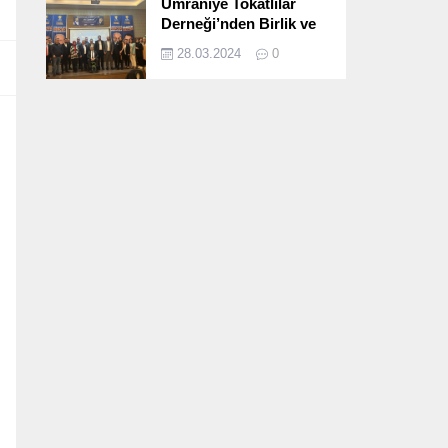
Ümraniye Tokatlılar
Derneği’nden Birlik ve
Beraberlik Dolu İftar
28.03.2024
0
Programı