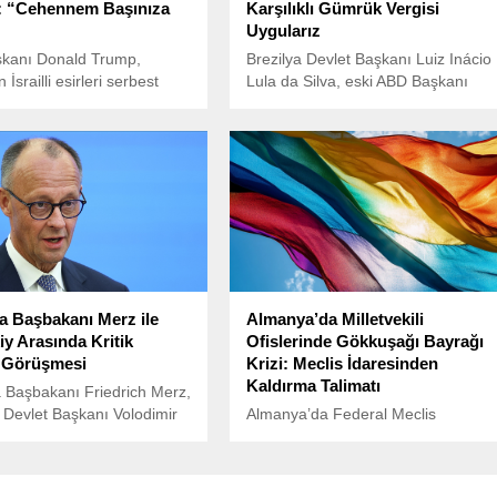
: “Cehennem Başınıza
Karşılıklı Gümrük Vergisi
Uygularız
kanı Donald Trump,
Brezilya Devlet Başkanı Luiz Inácio
İsrailli esirleri serbest
Lula da Silva, eski ABD Başkanı
ağı duyurusunun ardından
Donald Trump’ın Brezilya
 açıklama yaptı. Trump,
ürünlerine yüksek gümrük vergisi
’de ne olacağını
uygulama açıklamalarına yanıt
um.
verdi.
 Başbakanı Merz ile
Almanya’da Milletvekili
iy Arasında Kritik
Ofislerinde Gökkuşağı Bayrağı
n Görüşmesi
Krizi: Meclis İdaresinden
Kaldırma Talimatı
 Başbakanı Friedrich Merz,
Devlet Başkanı Volodimir
Almanya’da Federal Meclis
y ile bir telefon görüşmesi
(Bundestag) İdaresi, iç tüzüğü
ştirdi. Görüşmeye ilişkin
gerekçe göstererek milletvekillerine
a, Alman Hükümet Sözcüsü
ofislerinde asılı olan gökkuşağı