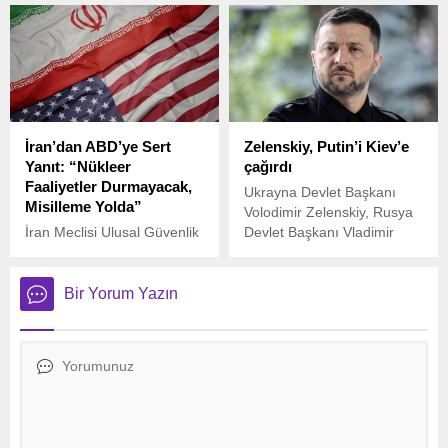
Matthew Kennelly, Trump
açıklamada, ABD uçakları
yönetiminin “Çeşitlilik, Eşitlik
ve savunma sistemlerinin
ve Kapsayıcılık” (DEI)
de saldırı sırasında devreye
programlarına karşı aldığı
girdiğini ve İsrail’e destek
kararnamenin bir kısmını
olduğunu duyurdu.
geçici olarak engelledi.
İran’dan ABD’ye Sert
Zelenskiy, Putin’i Kiev’e
Yanıt: “Nükleer
çağırdı
Faaliyetler Durmayacak,
Ukrayna Devlet Başkanı
Misilleme Yolda”
Volodimir Zelenskiy, Rusya
İran Meclisi Ulusal Güvenlik
Devlet Başkanı Vladimir
ve Dış Politika Komisyonu
Putin’in Moskova’da
Sözcüsü İbrahim Rızayi,
görüşme davetini geri
ABD’nin İran’daki nükleer
çevirerek, “(Putin) Kiev’e
Bir Yorum Yazın
tesislere düzenlediği
gelebilir. Ülkem her gün
saldırıya ilişkin sert
füze saldırıları altındayken
açıklamalarda bulundu.
Moskova’ya gidemem.”
dedi.