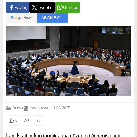
Paylaş
Tweetle
Gönder
ABONE OL
Dünya
Yayınlama: 13.06.2025
A
+
A
-
0
İran, İsrail’in İran topraklarına düzenlediği geniş çaplı