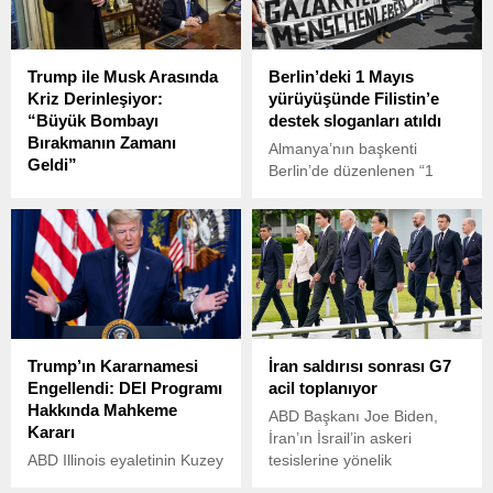
Trump ile Musk Arasında
Berlin’deki 1 Mayıs
Kriz Derinleşiyor:
yürüyüşünde Filistin’e
“Büyük Bombayı
destek sloganları atıldı
Bırakmanın Zamanı
Almanya’nın başkenti
Geldi”
Berlin’de düzenlenen “1
ABD eski Başkanı Donald
Mayıs Emek ve Dayanışma
Trump ile Tesla ve X’in
Günü” yürüyüşünde
sahibi Elon Musk arasındaki
Filistin’e destek verildi.
gerilim tırmanıyor.
Trump’ın Kararnamesi
İran saldırısı sonrası G7
Engellendi: DEI Programı
acil toplanıyor
Hakkında Mahkeme
ABD Başkanı Joe Biden,
Kararı
İran’ın İsrail’in askeri
ABD Illinois eyaletinin Kuzey
tesislerine yönelik
Bölge Mahkemesi Yargıcı
saldırılarına ilişkin yaptığı