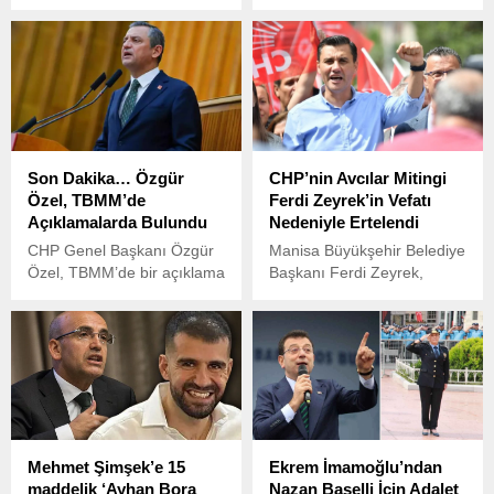
Cumhurbaşkanı Erdoğan ile
Kabinesi’nde olacağı iddia
CHP lideri Özgür Özel
edilen değişiklikler,
arasındaki ilk temas
kulislerde çok konuşuluyor.
TBMM’de düzenlenen 23
Nisan resepsiyonunda
gerçekleşti.
Son Dakika… Özgür
CHP’nin Avcılar Mitingi
Özel, TBMM’de
Ferdi Zeyrek’in Vefatı
Açıklamalarda Bulundu
Nedeniyle Ertelendi
CHP Genel Başkanı Özgür
Manisa Büyükşehir Belediye
Özel, TBMM’de bir açıklama
Başkanı Ferdi Zeyrek,
yaparak gündemdeki önemli
geçirdiği elektrik çarpması
gelişmeleri değerlendirdi.
sonucu kaldırıldığı Manisa
İşte Özel’in açıklamasındaki
Celal Bayar Üniversitesi
öne çıkan başlıklar:
Hafsa Sultan Hastanesi’nde
hayatını kaybetti. Zeyrek’in
vefatı, siyasi kamuoyunda
derin üzüntü yarattı.
Mehmet Şimşek’e 15
Ekrem İmamoğlu’ndan
maddelik ‘Ayhan Bora
Nazan Başelli İçin Adalet