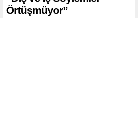
Örtüşmüyor”
Suriye’de diplomatik ve askeri hareketlilik yeniden hız
kazanırken, ülkedeki birliğin sağlanıp sağlanamayacağı
tartışılıyor.
Paylaş
Tweetle
Gönder
ABONE OL