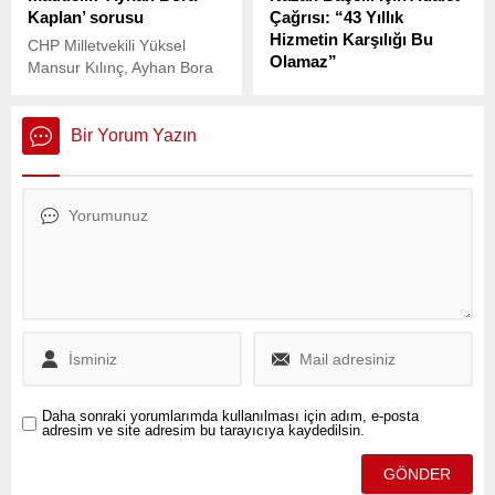
Kaplan’ sorusu
Çağrısı: “43 Yıllık
Hizmetin Karşılığı Bu
CHP Milletvekili Yüksel
Olamaz”
Mansur Kılınç, Ayhan Bora
Kaplan suç örgütünün para
Silivri Cezaevi’nde tutuklu
akladığı belirtilen şirketler
bulunan İstanbul Büyükşehir
hakkındaki 423 sayfalık
Belediye (İBB) Başkanı ve
Bir Yorum Yazın
MASAK raporunu Bakan
Cumhurbaşkanı adayı
Mehmet Şimşek'e sordu.
Ekrem İmamoğlu, Zabıta
TBMM Başkanlığı'na soru
Müdürü Nazan Başelli’nin
önergesi veren Kılınç, Kamu
tutukluluğuna ilişkin dikkat
bankalarından ne kadar
çeken bir açıklama yaptı.
kredi aldı? Aracılık eden
siyasetçi kim? sorularını
gündeme getirdi.
Daha sonraki yorumlarımda kullanılması için adım, e-posta
adresim ve site adresim bu tarayıcıya kaydedilsin.