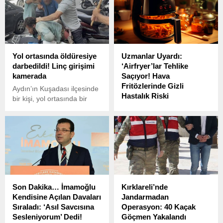
Yol ortasında öldüresiye
Uzmanlar Uyardı:
darbedildi! Linç girişimi
‘Airfryer’lar Tehlike
kamerada
Saçıyor! Hava
Fritözlerinde Gizli
Aydın’ın Kuşadası ilçesinde
Hastalık Riski
bir kişi, yol ortasında bir
grup tarafından öldüresiye
Hava fritözleri, sağlıklı
dövüldü. Öfkeli grubun
beslenmek isteyenlerin
elinden şahsı vatandaşlar
tercih ettiği mutfak gereçleri
kurtardı. Saldırının, ‘küfür’
arasında yer alıyor.
yüzünden başladığı iddia
edildi.
Son Dakika… İmamoğlu
Kırklareli’nde
Kendisine Açılan Davaları
Jandarmadan
Sıraladı: ‘Asıl Savcısına
Operasyon: 40 Kaçak
Sesleniyorum’ Dedi!
Göçmen Yakalandı