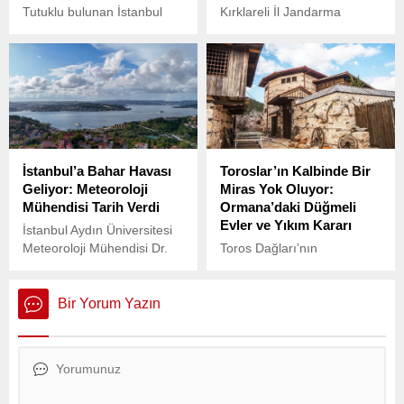
Tutuklu bulunan İstanbul
Kırklareli İl Jandarma
Büyükşehir Belediye
Komutanlığı, düzensiz göçle
Başkanı Ekrem İmamoğlu,
mücadele kapsamında
sosyal medya hesabından
önemli bir operasyon
yaptığı paylaşımda,
gerçekleştirdi.
kendisine açılan davaları
tek tek sıraladı ve “asıl
savcıya sesleniyorum”
diyerek Cumhurbaşkanı
İstanbul’a Bahar Havası
Toroslar’ın Kalbinde Bir
Recep Tayyip Erdoğan’a bir
Geliyor: Meteoroloji
Miras Yok Oluyor:
çağrıda bulundu.
Mühendisi Tarih Verdi
Ormana’daki Düğmeli
Evler ve Yıkım Kararı
İstanbul Aydın Üniversitesi
Meteoroloji Mühendisi Dr.
Toros Dağları’nın
Öğretim Üyesi Güven
zirvesinde, Manavgat
Özdemir, İstanbul’da hava
Çayı’nı besleyen derelerin
sıcaklıklarının artacağını ve
kıyısında yer alan Ormana
Bir Yorum Yazın
yüksek basınç sistemi
Köyü, hem tarihi düğmeli
nedeniyle bahar havasının
evleri hem de Yörük
etkisini göstermeye
kültürüyle önemli bir yer
başlayacağını açıkladı.
taşıyor.