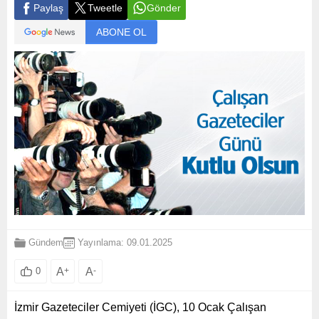
Paylaş
Tweetle
Gönder
ABONE OL
Gündem
Yayınlama: 09.01.2025
A
+
A
-
0
İzmir Gazeteciler Cemiyeti (İGC), 10 Ocak Çalışan