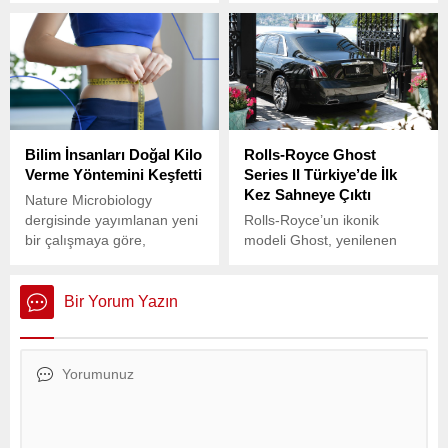
olarak bilinirken, son
kapsamında anne ve bebek
dönemde özellikle genç yaş
sağlığını desteklemek
gruplarında hızlı bir artış
amacıyla yeni bir mobil
gösteriyor.
uygulama geliştirdi.
Bilim İnsanları Doğal Kilo
Rolls-Royce Ghost
Verme Yöntemini Keşfetti
Series II Türkiye’de İlk
Kez Sahneye Çıktı
Nature Microbiology
dergisinde yayımlanan yeni
Rolls-Royce’un ikonik
bir çalışmaya göre,
modeli Ghost, yenilenen
bağırsakta doğal olarak
yüzüyle Türkiye’de otomobil
bulunan bir mikrop, kilo
tutkunlarının karşısına çıktı.
kontrolü ve kan şekeri
Bir Yorum Yazın
dengesinde devrim
yaratabilir.