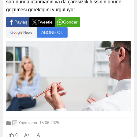
sorununda utanmanın ya da çaresizlik hissinin önüne
geçilmesi gerektiğini vurguluyor.
Paylaş
Tweetle
Gönder
ABONE OL
Yayınlama: 15.06.2025
A
+
A
-
0