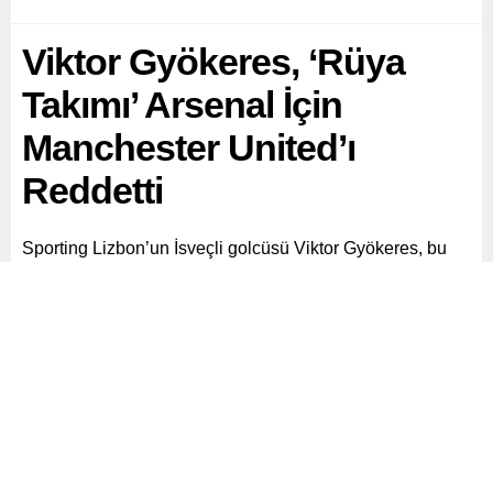
Viktor Gyökeres, ‘Rüya
Takımı’ Arsenal İçin
Manchester United’ı
Reddetti
Sporting Lizbon’un İsveçli golcüsü Viktor Gyökeres, bu
yaz transfer döneminde Manchester United’ın bir
numaralı hedefi olarak gösterilmesine rağmen Kırmızı
Şeytanlar’ın teklifini geri çevirdi.
Paylaş
Tweetle
Gönder
ABONE OL