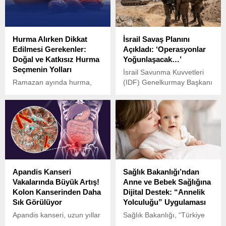
Hurma Alırken Dikkat
İsrail Savaş Planını
Edilmesi Gerekenler:
Açıkladı: ‘Operasyonlar
Doğal ve Katkısız Hurma
Yoğunlaşacak…’
Seçmenin Yolları
İsrail Savunma Kuvvetleri
Ramazan ayında hurma,
(IDF) Genelkurmay Başkanı
hem oruç açma hem de
Eyal Zamir, İran’a karşı
sağlıklı bir atıştırmalık
yürütülen operasyonların
olarak sıklıkla tercih ediliyor.
şiddetinin artacağını
duyurdu.
Apandis Kanseri
Sağlık Bakanlığı’ndan
Vakalarında Büyük Artış!
Anne ve Bebek Sağlığına
Kolon Kanserinden Daha
Dijital Destek: “Annelik
Sık Görülüyor
Yolculuğu” Uygulaması
Apandis kanseri, uzun yıllar
Sağlık Bakanlığı, “Türkiye
nadir görülen bir hastalık
Yüzyılı” vizyonu