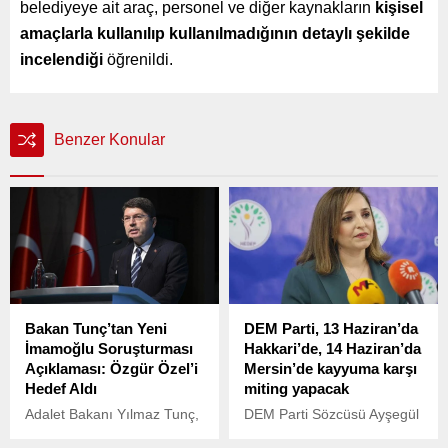
belediyeye ait araç, personel ve diğer kaynakların
kişisel
amaçlarla kullanılıp kullanılmadığının detaylı şekilde
incelendiği
öğrenildi.
Benzer Konular
Bakan Tunç’tan Yeni
DEM Parti, 13 Haziran’da
İmamoğlu Soruşturması
Hakkari’de, 14 Haziran’da
Açıklaması: Özgür Özel’i
Mersin’de kayyuma karşı
Hedef Aldı
miting yapacak
Adalet Bakanı Yılmaz Tunç,
DEM Parti Sözcüsü Ayşegül
İstanbul Büyükşehir
Doğan, 13 Haziran’da