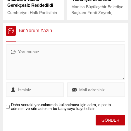
Gerekçesiz Reddedildi
Manisa Büyükşehir Belediye
Cumhuriyet Halk Partisi’nin
Başkanı Ferdi Zeyrek,
(CHP), 25 Mayıs Pazar
geçirdiği elektrik çarpması
günü Bursa’da
sonucu kaldırıldığı Manisa
gerçekleştireceği “Millet
Celal Bayar Üniversitesi
Bir Yorum Yazın
İradesine Sahip Çıkıyor”
Hafsa Sultan Hastanesi’nde
mitingi öncesi billboardlara
hayatını kaybetti. Zeyrek’in
afiş asma talebi, hiçbir
vefatı, siyasi kamuoyunda
gerekçe gösterilmeden
derin üzüntü yarattı.
Tasarruf Mevduatı Sigorta
Fonu (TMSF) tarafından
reddedildi.
Daha sonraki yorumlarımda kullanılması için adım, e-posta
adresim ve site adresim bu tarayıcıya kaydedilsin.