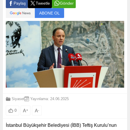
Paylaş
Tweetle
Gönder
ABONE OL
Siyaset
Yayınlama: 24.06.2025
A
+
A
-
0
İstanbul Büyükşehir Belediyesi (İBB) Teftiş Kurulu’nun