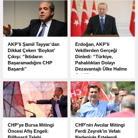
Belediye (İBB) Başkanı
Hakkari’de 14 Haziran'da da
Ekrem İmamoğlu’na yönelik
Mersin'de kayyuma karşı
başlatılan soruşturma ve
miting yapacaklarını
gözaltılara ilişkin
belirterek, “Kayyum
açıklamalar yaptı.
rejiminin bu son
çırpınışlarına birlikte 'dur'
demek için Türkiye’deki tüm
AKP’li Şamil Tayyar’dan
Erdoğan, AKP’li
duyarlı yurttaşlara birlikte
Dikkat Çeken ‘Boykot’
Vekillerden Gerçeği
itiraz etme çağrısı
Çıkışı: “İktidarın
Dinledi: “Türkiye,
yapıyoruz” dedi.
Başaramadığını CHP
Pahalılıktan Dolayı
Başardı”
Dezavantajlı Ülke Haline
Geldi”
İstanbul Büyükşehir
Belediye (İBB) Başkanı
Cumhurbaşkanı ve AKP
Ekrem İmamoğlu’nun
Genel Başkanı Recep
tutuklanmasının ardından
Tayyip Erdoğan, 7 Mayıs
başlayan protestolar, kısa
Çarşamba günü partisinin
sürede boykota dönüştü.
milletvekilleriyle AKP Genel
Merkezi’nde düzenlenen
kahvaltılı toplantıda bir
CHP’ye Bursa Mitingi
CHP’nin Avcılar Mitingi
araya geldi.
Öncesi Afiş Engeli:
Ferdi Zeyrek’in Vefatı
Billboard Talebi
Nedeniyle Ertelendi