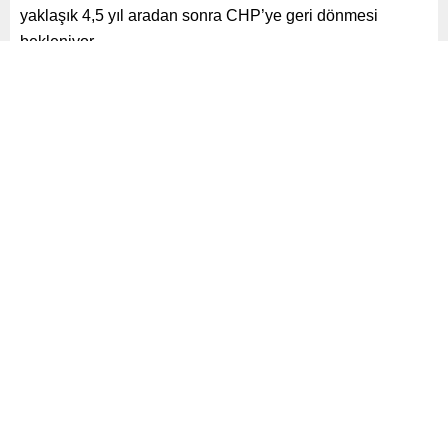
yaklaşık 4,5 yıl aradan sonra CHP’ye geri dönmesi
bekleniyor.
Paylaş
Tweetle
Gönder
ABONE OL
Siyaset
Yayınlama: 24.06.2025