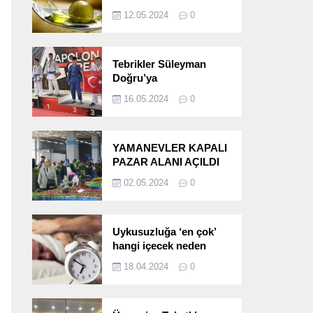
etkileri!
12.05.2024
0
Tebrikler Süleyman
Doğru’ya
16.05.2024
0
YAMANEVLER KAPALI
PAZAR ALANI AÇILDI
02.05.2024
0
Uykusuzluğa ‘en çok’
hangi içecek neden
oluyor?
18.04.2024
0