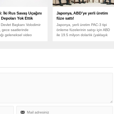
i: İki Rus Savaş Uçağını
Japonya, ABD’ye yerli üretim
 Depoları Yok Ettik
füze sattı!
Devlet Başkanı Volodimir
Japonya, yerli üretim PAC-3 tipi
, gece saatlerinde
önleme füzelerinin satışı için ABD
ığı geleneksel video
ile 19.5 milyon dolarlık (yaklaşık
da, savaş cephesindeki son
645 milyon TL) anlaşma imzaladı.
eri değerlendirdi.