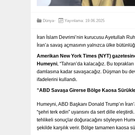
Dünya
Yayınlama: 19.06.2025
İran İslam Devrimi’nin kurucusu Ayetullah Ru
İran’a savaş açmasının yalnızca ülke bütünlüğünü
Amerikan New York Times (NYT) gazetesine 
Humeyni
, “Tahran’da kalacağız. Bu toprakları
damlasına kadar savaşacağız. Düşman bu devri
ifadelerini kullandı.
“ABD Savaşa Girerse Bölge Kaosa Sürükle
Humeyni, ABD Başkanı Donald Trump’ın İran’a y
“şehri terk edin” uyarısını da sert dille eleştir
tehlikeli sonuçlar doğuracağını söyleyen Humey
şekilde karşılık verir. Bölge tamamen kaosa sür