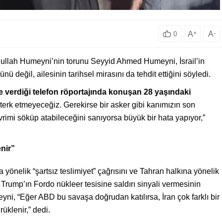
A
+
A
-
0
hullah Humeyni’nin torunu Seyyid Ahmed Humeyni, İsrail’in
 değil, ailesinin tarihsel mirasını da tehdit ettiğini söyledi.
verdiği telefon röportajında konuşan 28 yaşındaki
 terk etmeyeceğiz. Gerekirse bir asker gibi kanımızın son
mi söküp atabileceğini sanıyorsa büyük bir hata yapıyor,”
nir”
önelik “şartsız teslimiyet” çağrısını ve Tahran halkına yönelik
di. Trump’ın Fordo nükleer tesisine saldırı sinyali vermesinin
ni, “Eğer ABD bu savaşa doğrudan katılırsa, İran çok farklı bir
üklenir,” dedi.