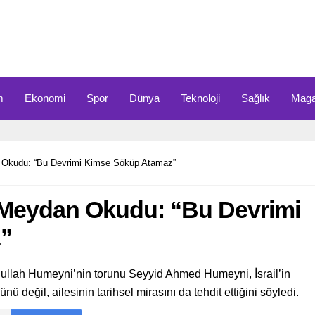
m
Ekonomi
Spor
Dünya
Teknoloji
Sağlık
Maga
 Okudu: “Bu Devrimi Kimse Söküp Atamaz”
Meydan Okudu: “Bu Devrimi
”
hullah Humeyni’nin torunu Seyyid Ahmed Humeyni, İsrail’in
 değil, ailesinin tarihsel mirasını da tehdit ettiğini söyledi.