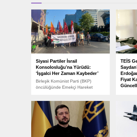
Siyasi Partiler İsrail
TEİS Ge
Konsolosluğu’na Yürüdü:
Saydan
‘İşgalci Her Zaman Kaybeder’
Erdoğan
Fiyat K
Birleşik Komünist Parti (BKP)
Güncell
öncülüğünde Emekçi Hareket
Partisi (EHP), Sol Parti, Türkiye İşçi
Tüm Ecza
Partisi (TİP) ve Toplumsal Özgürlük
(TEİS) 
Partisi (TÖP) bugün Levent’te bir
Saydan,
araya geldi.
Tayyip E
mektupta
yaşadığı
ilaç piy
dikkat çe