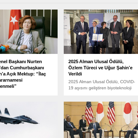
nel Başkanı Nurten
2025 Alman Ulusal Ödülü,
’dan Cumhurbaşkanı
Özlem Türeci ve Uğur Şahin’e
’a Açık Mektup: “İlaç
Verildi
ararnamesi
2025 Alman Ulusal Ödülü, COVID-
enmeli”
19 aşısını geliştiren biyoteknoloji
cı İşverenler Sendikası
şirketi Biontech’in kurucuları Prof.
Genel Başkanı Nurten
Dr. Uğur Şahin ve Dr. Özlem
 Cumhurbaşkanı Recep
Türeci’ye verildi. Ödül, Berlin’deki
rdoğan’a yazdığı açık
Fransız Friedrichstadt Kilisesi’nde
, Türkiye’deki eczacıların
düzenlenen törenle takdim edildi.
 ekonomik zorluklara ve
asasında yaşanan sorunlara
kti.