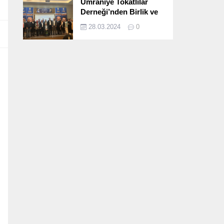
Ümraniye Tokatlılar
Derneği’nden Birlik ve
Beraberlik Dolu İftar
28.03.2024
0
Programı