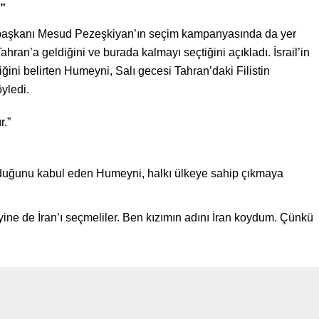
m”
rbaşkanı Mesud Pezeşkiyan’ın seçim kampanyasında da yer
an’a geldiğini ve burada kalmayı seçtiğini açıkladı. İsrail’in
tiğini belirten Humeyni, Salı gecesi Tahran’daki Filistin
yledi.
r.”
olduğunu kabul eden Humeyni, halkı ülkeye sahip çıkmaya
a yine de İran’ı seçmeliler. Ben kızımın adını İran koydum. Çünkü