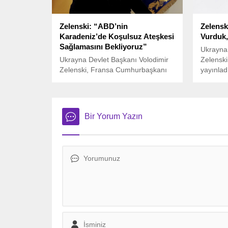
Zelenski: “ABD’nin
Zelensk
Karadeniz’de Koşulsuz Ateşkesi
Vurduk,
Sağlamasını Bekliyoruz”
Ukrayna 
Ukrayna Devlet Başkanı Volodimir
Zelenski
Zelenski, Fransa Cumhurbaşkanı
yayınlad
Emmanuel Macron ile Paris’teki
mesajın
Elysee Sarayı’nda düzenlediği ortak
gelişmel
basın toplantısında önemli
açıklamalarda bulundu.
Bir Yorum Yazın