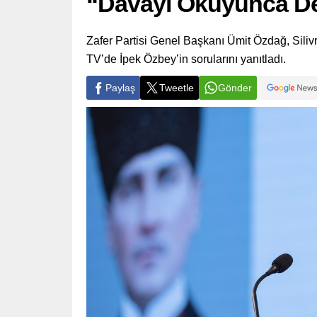
“Davayı Okuyunca De
Zafer Partisi Genel Başkanı Ümit Özdağ, Sili
TV’de İpek Özbey’in sorularını yanıtladı.
Paylaş
Tweetle
Gönder