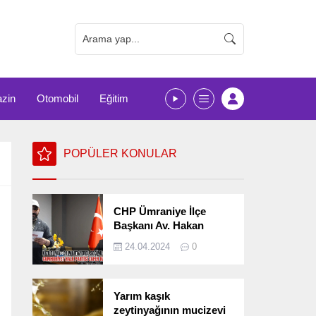
zin
Otomobil
Eğitim
POPÜLER KONULAR
CHP Ümraniye İlçe
Başkanı Av. Hakan
Kızılelma 31 Mart Yerel
24.04.2024
0
Seçimlerini
Değerlendirdi
Yarım kaşık
zeytinyağının mucizevi