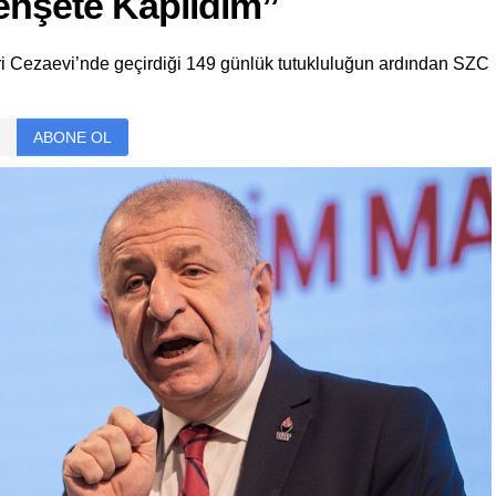
hşete Kapıldım”
vri Cezaevi’nde geçirdiği 149 günlük tutukluluğun ardından SZC
ABONE OL