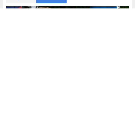
Dünya
Yayınlama: 18.08.2025
A
+
A
-
0
ABD Başkanı Donald Trump ile Ukrayna Devlet Başkanı
Volodimir Zelenskiy’nin yanı sıra Avrupa Birliği
Komisyonu Başkanı Ursula von der Leyen, NATO Genel