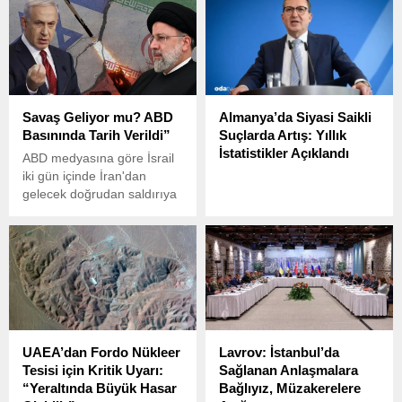
güçlendirmek amacıyla
bir sabitcoin çıkaracağını
Litvanya’da tarihi bir askeri
duyurdu.
konuşlanma gerçekleştirdi.
Savaş Geliyor mu? ABD
Almanya’da Siyasi Saikli
Basınında Tarih Verildi”
Suçlarda Artış: Yıllık
İstatistikler Açıklandı
ABD medyasına göre İsrail
iki gün içinde İran'dan
gelecek doğrudan saldırıya
hazırlanıyor
UAEA’dan Fordo Nükleer
Lavrov: İstanbul’da
Tesisi için Kritik Uyarı:
Sağlanan Anlaşmalara
“Yeraltında Büyük Hasar
Bağlıyız, Müzakerelere