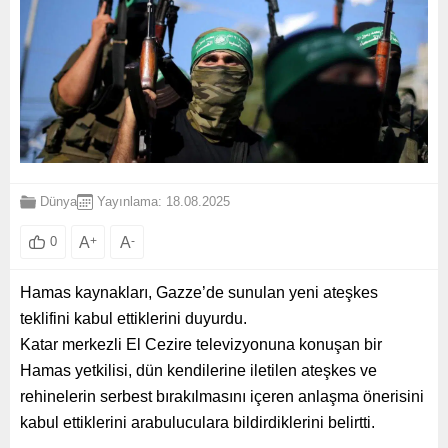
Dünya
Yayınlama: 18.08.2025
A
+
A
-
0
Hamas kaynakları, Gazze’de sunulan yeni ateşkes
teklifini kabul ettiklerini duyurdu.
Katar merkezli El Cezire televizyonuna konuşan bir
Hamas yetkilisi, dün kendilerine iletilen ateşkes ve
rehinelerin serbest bırakılmasını içeren anlaşma önerisini
kabul ettiklerini arabuluculara bildirdiklerini belirtti.