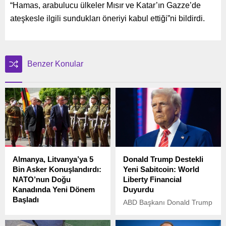
“Hamas, arabulucu ülkeler Mısır ve Katar’ın Gazze’de
ateşkesle ilgili sundukları öneriyi kabul ettiği”ni bildirdi.
Benzer Konular
Almanya, Litvanya’ya 5
Donald Trump Destekli
Bin Asker Konuşlandırdı:
Yeni Sabitcoin: World
NATO’nun Doğu
Liberty Financial
Kanadında Yeni Dönem
Duyurdu
Başladı
ABD Başkanı Donald Trump
Almanya, NATO’nun doğu
ve ailesinin desteklediği
kanadındaki varlığını
World Liberty Financial, yeni