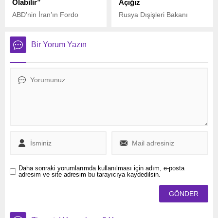
Olabilir”
Açığız
ABD’nin İran’ın Fordo
Rusya Dışişleri Bakanı
nükleer tesisine düzenlediği
Sergey Lavrov, başkent
hava saldırısının ardından,
Moskova’da Rus basınına
Uluslararası Atom Enerjisi
yaptığı açıklamada,
Bir Yorum Yazın
Ajansı (UAEA) Başkanı
Ukrayna’nın son günlerde
Rafael Grossi, tesiste ciddi
düzenlediği saldırıları
yapısal hasar meydana
değerlendirdi.
gelmiş olabileceği
uyarısında bulundu.
Daha sonraki yorumlarımda kullanılması için adım, e-posta
adresim ve site adresim bu tarayıcıya kaydedilsin.