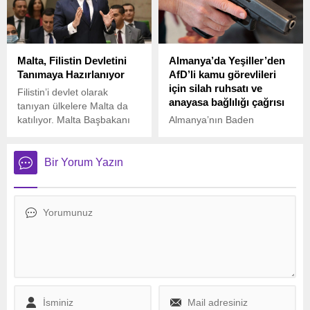
belirtti.
Malta, Filistin Devletini
Almanya’da Yeşiller’den
Tanımaya Hazırlanıyor
AfD’li kamu görevlileri
için silah ruhsatı ve
Filistin’i devlet olarak
anayasa bağlılığı çağrısı
tanıyan ülkelere Malta da
katılıyor. Malta Başbakanı
Almanya’nın Baden
Robert Abela, ülkesinin
Württemberg eyaletinde,
önümüzdeki ay Filistin
Yeşiller Partisi, aşırı sağcı
devletini resmen
olarak sınıflandırılan
Bir Yorum Yazın
tanıyacağını duyurdu.
Almanya için Alternatif (AfD)
Partisi üyelerinin kamu
hizmetindeki rollerinin ve
silah ruhsatlarının
sistematik olarak
incelenmesini talep etti.