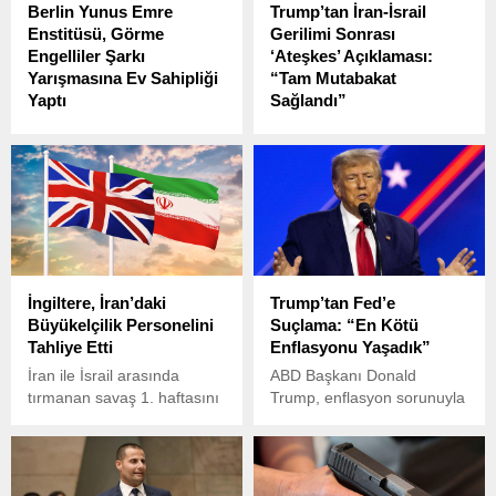
Berlin Yunus Emre
Trump’tan İran-İsrail
Enstitüsü, Görme
Gerilimi Sonrası
Engelliler Şarkı
‘Ateşkes’ Açıklaması:
Yarışmasına Ev Sahipliği
“Tam Mutabakat
Yaptı
Sağlandı”
Berlin Yunus Emre
İran’ın Katar ve Irak’taki
Enstitüsü, görme engelli
ABD askeri üslerine yönelik
sanatçılara uluslararası
başlattığı “Beşaretü’l-Feth”
düzeyde sahne imkânı
(Zaferin Müjdesi)
sunan anlamlı bir etkinliğe
operasyonunun ardından,
ev sahipliği yaptı.
Orta Doğu’daki savaş riski
dünya gündemine oturdu.
Ancak ABD Başkanı Donald
İngiltere, İran’daki
Trump’tan Fed’e
Trump’tan tansiyonu
Büyükelçilik Personelini
Suçlama: “En Kötü
düşüren kritik bir açıklama
Tahliye Etti
Enflasyonu Yaşadık”
geldi.
İran ile İsrail arasında
ABD Başkanı Donald
tırmanan savaş 1. haftasını
Trump, enflasyon sorunuyla
geride bırakırken, bölgedeki
ilgili olarak, Fed Başkanı
gerilim uluslararası düzeyde
Jerome Powell’ı suçladı ve
yeni tedbirleri de
ABD’nin tarihindeki en kötü
beraberinde getiriyor.
enflasyonu yaşadığını