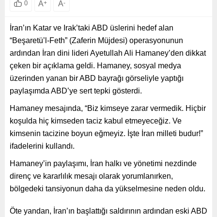
A
+
A
-
0
İran’ın Katar ve Irak’taki ABD üslerini hedef alan
“Beşaretü’l-Feth” (Zaferin Müjdesi) operasyonunun
ardından İran dini lideri Ayetullah Ali Hamaney’den dikkat
çeken bir açıklama geldi. Hamaney, sosyal medya
üzerinden yanan bir ABD bayrağı görseliyle yaptığı
paylaşımda ABD’ye sert tepki gösterdi.
Hamaney mesajında, “Biz kimseye zarar vermedik. Hiçbir
koşulda hiç kimseden taciz kabul etmeyeceğiz. Ve
kimsenin tacizine boyun eğmeyiz. İşte İran milleti budur!”
ifadelerini kullandı.
Hamaney’in paylaşımı, İran halkı ve yönetimi nezdinde
direnç ve kararlılık mesajı olarak yorumlanırken,
bölgedeki tansiyonun daha da yükselmesine neden oldu.
Öte yandan, İran’ın başlattığı saldırının ardından eski ABD