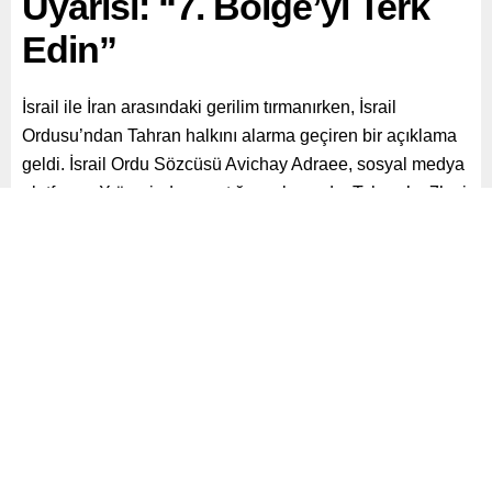
Uyarısı: “7. Bölge’yi Terk
Edin”
İsrail ile İran arasındaki gerilim tırmanırken, İsrail
Ordusu’ndan Tahran halkını alarma geçiren bir açıklama
geldi. İsrail Ordu Sözcüsü Avichay Adraee, sosyal medya
platformu X üzerinden yaptığı paylaşımda, Tahran’ın 7’nci
Bölgesi’nde yaşayanlara tahliye çağrısında bulundu.
Paylaş
Tweetle
Gönder
ABONE OL