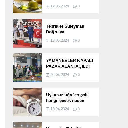
etkileri!
12.05.2024
0
Tebrikler Süleyman
Doğru’ya
16.05.2024
0
YAMANEVLER KAPALI
PAZAR ALANI AÇILDI
02.05.2024
0
Uykusuzluğa ‘en çok’
hangi içecek neden
oluyor?
18.04.2024
0