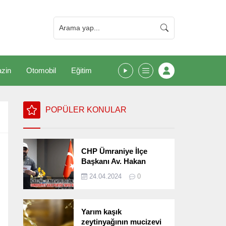
zin
Otomobil
Eğitim
POPÜLER KONULAR
CHP Ümraniye İlçe
Başkanı Av. Hakan
Kızılelma 31 Mart Yerel
24.04.2024
0
Seçimlerini
Değerlendirdi
Yarım kaşık
zeytinyağının mucizevi