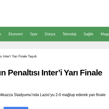
m
Ekonomi
Spor
Dünya
Teknoloji
Sağlık
Maga
 Inter’i Yarı Finale Taşıdı
Penaltısı Inter’i Yarı Finale
e Meazza Stadyumu’nda Lazio’yu 2-0 mağlup ederek yarı finale