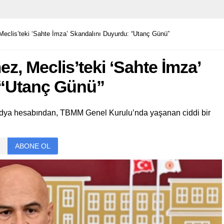
 Meclis’teki ‘Sahte İmza’ Skandalını Duyurdu: “Utanç Günü”
ez, Meclis’teki ‘Sahte İmza’
 “Utanç Günü”
medya hesabından, TBMM Genel Kurulu’nda yaşanan ciddi bir
ABONE OL