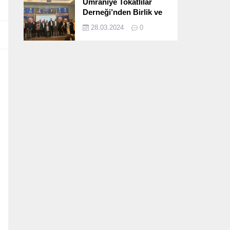
Ümraniye Tokatlılar
Derneği’nden Birlik ve
Beraberlik Dolu İftar
28.03.2024
0
Programı