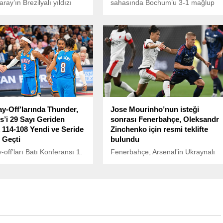
ay’ın Brezilyalı yıldızı
sahasında Bochum’u 3-1 mağlup
Sara, Fenerbahçe derbisi
etti. BayArena’da oynanan
de Globo’ya konuştu ve
karşılaşma, ev sahibi ekibin
deki derbi rekabetini
üstünlüğüyle sona erdi.
stü” olarak nitelendirdi.
y-Off’larında Thunder,
Jose Mourinho’nun isteği
es’i 29 Sayı Geriden
sonrası Fenerbahçe, Oleksandr
 114-108 Yendi ve Seride
Zinchenko için resmi teklifte
 Geçti
bulundu
-off’ları Batı Konferansı 1.
Fenerbahçe, Arsenal’in Ukraynalı
ncü maçında Oklahoma City
yıldızı Oleksandr Zinchenko’yu
, deplasmanda Memphis
transfer etmek için harekete geçti.
’e karşı tarihi bir geri
TRT Spor’un haberine göre sarı-
mza attı.
lacivertliler, 28 yaşındaki oyuncu
için Arsenal’e resmi teklif sundu.