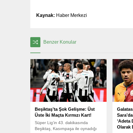
Kaynak:
Haber Merkezi
Benzer Konular
Beşiktaş’ta Şok Gelişme: Üst
Galatasa
Üste İki Maçta Kırmızı Kart!
Sara’da
‘Adeta 
Süper Lig’in 43. dakikasında
Olarak 
Beşiktaş, Kasımpaşa ile oynadığı