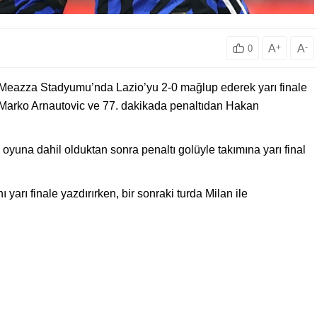
A
+
A
-
0
e Meazza Stadyumu’nda Lazio’yu 2-0 mağlup ederek yarı finale
da Marko Arnautovic ve 77. dakikada penaltıdan Hakan
oyuna dahil olduktan sonra penaltı golüyle takımına yarı final
ı yarı finale yazdırırken, bir sonraki turda Milan ile