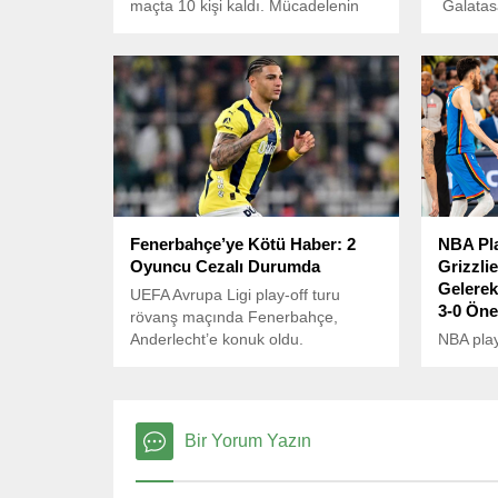
maçta 10 kişi kaldı. Mücadelenin
Galatasar
17. dakikasında sakatlanan
Gabriel 
Emirhan Topçu’nun yerine oyuna
öncesin
giren Tayyip Talha Sanuç, 43.
Türkiye’
dakikada Yasin’e yaptığı faul
“gerçekü
nedeniyle sarı kart gördü.
Fenerbahçe’ye Kötü Haber: 2
NBA Pla
Oyuncu Cezalı Durumda
Grizzli
Gelerek
UEFA Avrupa Ligi play-off turu
3-0 Öne
rövanş maçında Fenerbahçe,
Anderlecht’e konuk oldu.
NBA play
tur üçü
Thunder
Grizzlies
dönüşe i
Bir Yorum Yazın