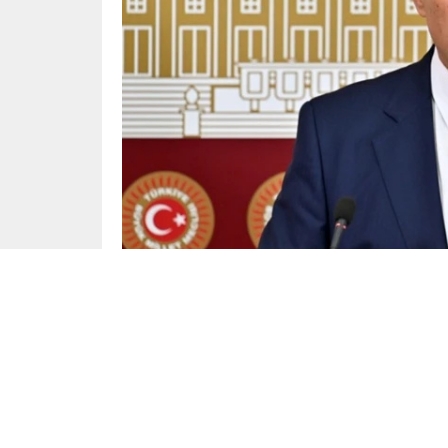
Gündem
Yayınlama: 26.02.2025
İYİ Parti Milletvekili Turhan Çömez, sosyal 
usulsüzlüğü ifşa etti. Çömez, Türkmenistan ile