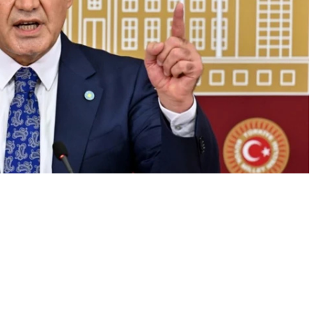
A
+
A
-
0
medya hesabından, TBMM Genel Kurulu’nda yaşanan ciddi bir
 Türk-Türkmen okullarının açılmasına dair kanun teklifinin