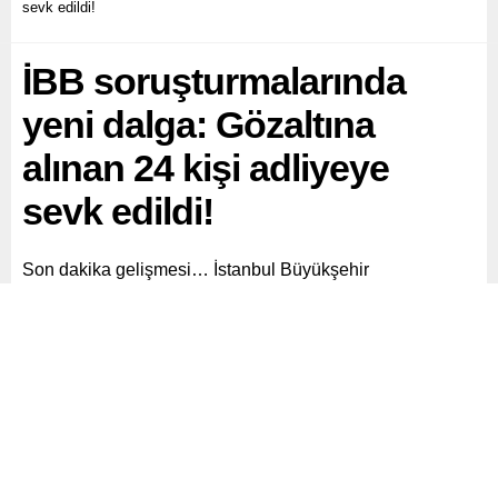
sevk edildi!
İBB soruşturmalarında
yeni dalga: Gözaltına
alınan 24 kişi adliyeye
sevk edildi!
Son dakika gelişmesi… İstanbul Büyükşehir
Belediyesi’ne (İBB) yönelik yürütülen
Paylaş
Tweetle
Gönder
ABONE OL