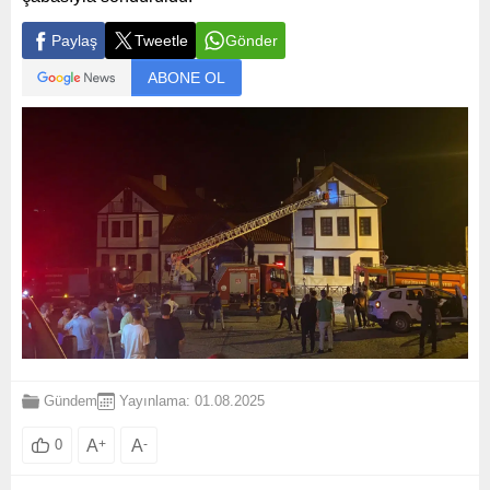
Paylaş
Tweetle
Gönder
ABONE OL
Gündem
Yayınlama: 01.08.2025
A
+
A
-
0