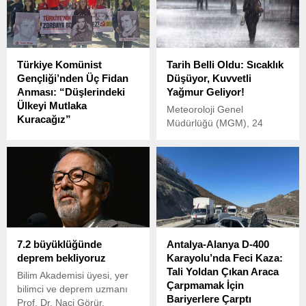
Türkiye Komünist
Tarih Belli Oldu: Sıcaklık
Gençliği’nden Üç Fidan
Düşüyor, Kuvvetli
Anması: “Düşlerindeki
Yağmur Geliyor!
Ülkeyi Mutlaka
Meteoroloji Genel
Kuracağız”
Müdürlüğü (MGM), 24
Türkiye Komünist Gençliği
Mayıs 2025 tarihli hava
(TKG), 6 Mayıs 1972’de
durumu tahminlerini
idam edilen devrimci
açıkladı. Hafta sonu
gençler Deniz Gezmiş,
sıcaklıklar mevsim
Yusuf Aslan ve Hüseyin
normallerinin oldukça
İnan’ı anmak için
üzerine çıkarken, yeni
Türkiye’nin dört bir yanında
haftayla birlikte keskin bir
bir araya geldi.
düşüş ve sağanak yağışlar
7.2 büyüklüğünde
Antalya-Alanya D-400
bekleniyor.
deprem bekliyoruz
Karayolu’nda Feci Kaza:
Tali Yoldan Çıkan Araca
Bilim Akademisi üyesi, yer
Çarpmamak İçin
bilimci ve deprem uzmanı
Bariyerlere Çarptı
Prof. Dr. Naci Görür,