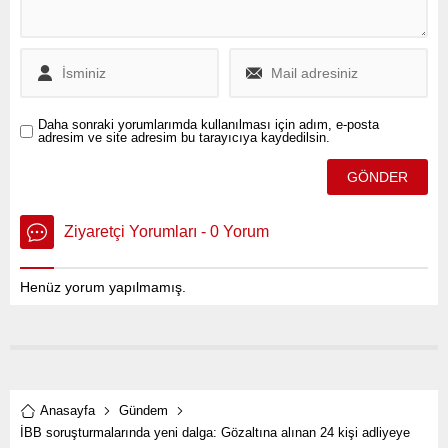
iken, Fransızca yazdığı ve
arkadaşı Madam Corinne’ye
gönderdiği mektupta,
Atatürk’ün kendine olan
güvenini ve Çanakkale’deki
başarısına dair öngörülerini
Daha sonraki yorumlarımda kullanılması için adım, e-posta
ortaya koydu.
adresim ve site adresim bu tarayıcıya kaydedilsin.
Ziyaretçi Yorumları - 0 Yorum
Henüz yorum yapılmamış.
Anasayfa
Gündem
İBB soruşturmalarında yeni dalga: Gözaltına alınan 24 kişi adliyeye