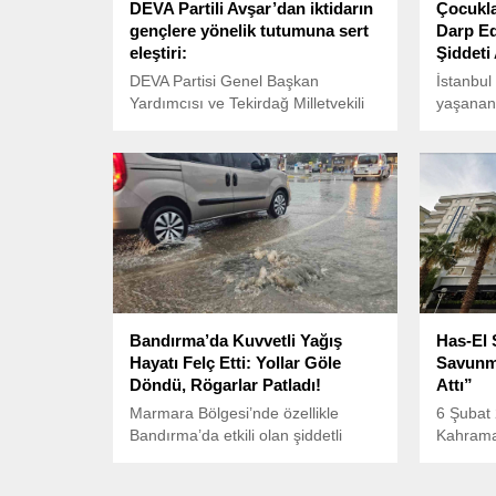
DEVA Partili Avşar’dan iktidarın
Çocukla
gençlere yönelik tutumuna sert
Darp Ed
eleştiri:
Şiddeti 
DEVA Partisi Genel Başkan
İstanbu
Yardımcısı ve Tekirdağ Milletvekili
yaşanan 
Cem Avşar, 199 sayılı Gençlik ve
şiddetle
Spor Hizmetleri Kanunu ile Bazı
gözü ön
Kanun Hükmünde Kararnamelerde
E.’nin bu
Değişiklik Yapılmasına Dair Kanun
genelind
Teklifi’nin 18’inci maddesi üzerine
Yeni Yol Grubu adına söz aldı.
Bandırma’da Kuvvetli Yağış
Has-El 
Hayatı Felç Etti: Yollar Göle
Savunm
Döndü, Rögarlar Patladı!
Attı”
Marmara Bölgesi’nde özellikle
6 Şubat 
Bandırma’da etkili olan şiddetli
Kahrama
yağış, hayatı olumsuz etkiledi.
Blok’un 
hayatını