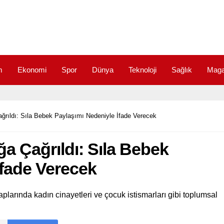
m
Ekonomi
Spor
Dünya
Teknoloji
Sağlık
Maga
ğrıldı: Sıla Bebek Paylaşımı Nedeniyle İfade Verecek
a Çağrıldı: Sıla Bebek
İfade Verecek
larında kadın cinayetleri ve çocuk istismarları gibi toplumsal