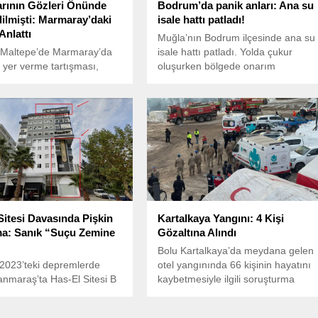
rının Gözleri Önünde
Bodrum’da panik anları: Ana su
ilmişti: Marmaray’daki
isale hattı patladı!
Anlattı
Muğla’nın Bodrum ilçesinde ana su
l Maltepe’de Marmaray’da
isale hattı patladı. Yolda çukur
yer verme tartışması,
oluşurken bölgede onarım
 sonuçlandı. İki çocuğunun
çalışması başlatıldı.
ünde darbedilen Deniz
rnu kırıldı. Olay, Türkiye
e büyük tepki topladı.
Sitesi Davasında Pişkin
Kartalkaya Yangını: 4 Kişi
a: Sanık “Suçu Zemine
Gözaltına Alındı
Bolu Kartalkaya’da meydana gelen
2023’teki depremlerde
otel yangınında 66 kişinin hayatını
nmaraş’ta Has-El Sitesi B
kaybetmesiyle ilgili soruşturma
yıkılması sonucu 35 kişinin
devam ediyor.
 kaybetmesine ve 9 kişinin