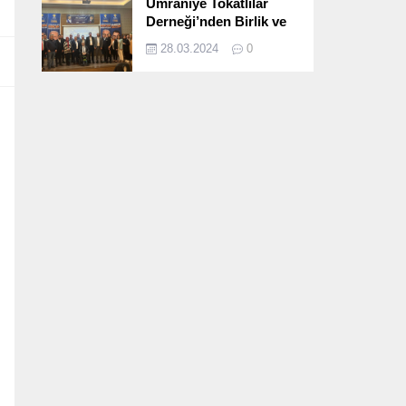
Ümraniye Tokatlılar
Derneği’nden Birlik ve
Beraberlik Dolu İftar
28.03.2024
0
Programı