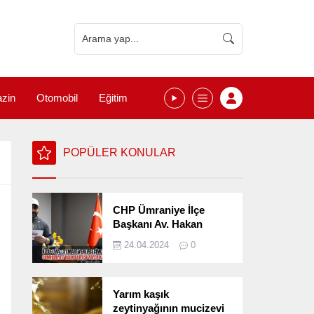
zin
Otomobil
Eğitim
POPÜLER KONULAR
CHP Ümraniye İlçe
Başkanı Av. Hakan
Kızılelma 31 Mart Yerel
24.04.2024
0
Seçimlerini
Değerlendirdi
Yarım kaşık
zeytinyağının mucizevi