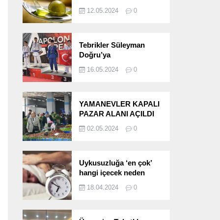
etkileri!
12.05.2024
0
Tebrikler Süleyman
Doğru’ya
16.05.2024
0
YAMANEVLER KAPALI
PAZAR ALANI AÇILDI
02.05.2024
0
Uykusuzluğa ‘en çok’
hangi içecek neden
oluyor?
18.04.2024
0