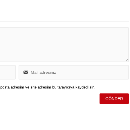
asına neden olan olayla
ava devam ediyor.
posta adresim ve site adresim bu tarayıcıya kaydedilsin.