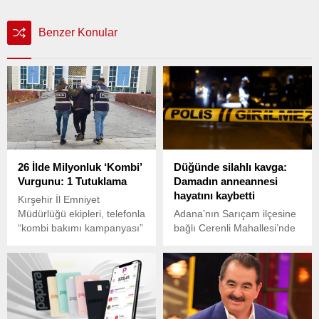
Benzer Konular
26 İlde Milyonluk ‘Kombi’
Düğünde silahlı kavga:
Vurgunu: 1 Tutuklama
Damadın anneannesi
hayatını kaybetti
Kırşehir İl Emniyet
Müdürlüğü ekipleri, telefonla
Adana’nın Sarıçam ilçesine
“kombi bakımı kampanyası”
bağlı Cerenli Mahallesi’nde
adı altında dolandırıcılık
dün akşam saatlerinde
yapan kişilere yönelik
düğün sırasında çıkan
başlattıkları soruşturma
tartışma kanlı bitti. İddiaya
kapsamında bir şüpheliyi
göre, kız ve erkek tarafı
daha gözaltına aldı.
arasında henüz bilinmeyen
bir nedenle başlayan