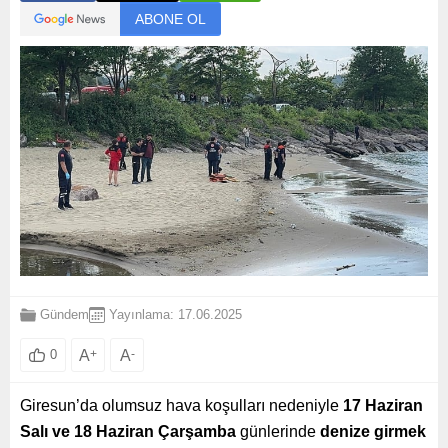
ABONE OL
Gündem
Yayınlama: 17.06.2025
A
+
A
-
0
Giresun’da olumsuz hava koşulları nedeniyle
17 Haziran
Salı ve 18 Haziran Çarşamba
günlerinde
denize girmek