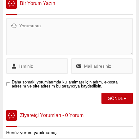
açıklamada, 19-27 Mart
akşamına kadar süreceği
Bir Yorum Yazın
2025 tarihleri arasında
açıklandı.
emniyet ve jandarma
ekipleri tarafından
düzenlenen başarılı
operasyonlarla 9 ayrı
organize suç örgütünün
çökertildiğini ve 86
şüphelinin tutuklandığını
duyurdu.
Daha sonraki yorumlarımda kullanılması için adım, e-posta
adresim ve site adresim bu tarayıcıya kaydedilsin.
Ziyaretçi Yorumları - 0 Yorum
Henüz yorum yapılmamış.