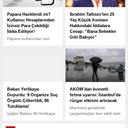
tartışma kısa sürede
büyüyerek silahlı kavgaya
Papara Hacklendi mi?
İbrahim Tatlıses’ten 25
dönüştü.
Kullanıcı Hesaplarından
Yaş Küçük Asistanı
İzinsiz Para Çekildiği
Hakkındaki İddialara
İddia Ediliyor!
Cevap: “Bana Bebekler
Gibi Bakıyor”
Papara kullanıcıları son
günlerde sosyal medyada
Ünlü türkücü İbrahim
ve şikayet platformlarında
Tatlıses (72), kendisinden
seslerini yükseltmeye
25 yaş küçük asistanı Tuğçe
başladı.
Korkmaz (47) ile gizlice dini
nikah kıydığı iddiaları
hakkında açıklama yaptı.
Bakan Yerlikaya
AKOM’dan kuvvetli
Duyurdu: 9 Organize Suç
fırtına uyarısı: İstanbul’da
Örgütü Çökertildi, 86
rüzgar etkisini artıracak
Tutuklama!
Marmara genelinde
İçişleri Bakanı Ali Yerlikaya,
çarşambadan beri etkili olan
sosyal medya hesabı
poyraz fırtınasının bugün
üzerinden yaptığı
şiddetleneceği, cumartesi