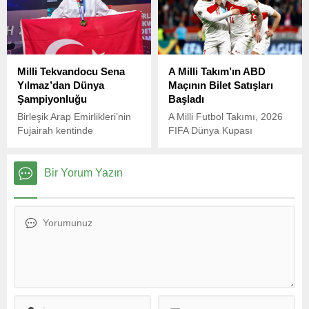
karşılaşacak.
tedavi altındaydı.
Milli Tekvandocu Sena
A Milli Takım’ın ABD
Yılmaz’dan Dünya
Maçının Bilet Satışları
Şampiyonluğu
Başladı
Birleşik Arap Emirlikleri’nin
A Milli Futbol Takımı, 2026
Fujairah kentinde
FIFA Dünya Kupası
düzenlenen Dünya Yıldızlar
Elemeleri hazırlıkları
Tekvando Şampiyonası’nda
kapsamında 7 Haziran
milli sporcumuz Sena
Cumartesi günü ABD ile
Bir Yorum Yazın
Yılmaz, 51 kiloda altın
özel bir maç yapacak.
madalyaya uzandı.