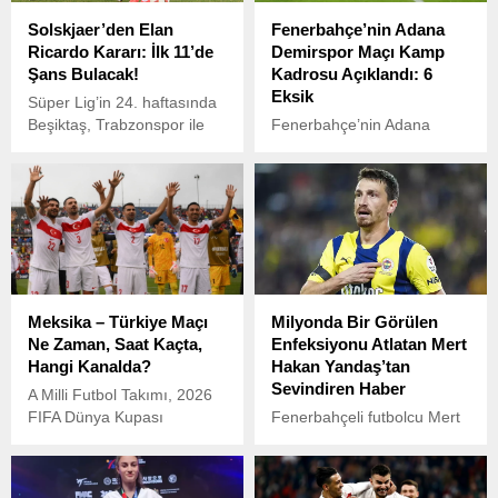
Solskjaer’den Elan
Fenerbahçe’nin Adana
Ricardo Kararı: İlk 11’de
Demirspor Maçı Kamp
Şans Bulacak!
Kadrosu Açıklandı: 6
Eksik
Süper Lig’in 24. haftasında
Beşiktaş, Trabzonspor ile
Fenerbahçe’nin Adana
karşı karşıya gelecek. Maç
Demirspor ile oynayacağı
öncesi Beşiktaş’ın yeni
maça yönelik kamp kadrosu
transferleri Keny Arroyo ve
belli oldu. Sarı lacivertli
Elan Ricardo’nun süre
ekipte, sakatlıkları nedeniyle
alması bekleniyor.
6 oyuncu kadroda yer
almadı.
Meksika – Türkiye Maçı
Milyonda Bir Görülen
Ne Zaman, Saat Kaçta,
Enfeksiyonu Atlatan Mert
Hangi Kanalda?
Hakan Yandaş’tan
Sevindiren Haber
A Milli Futbol Takımı, 2026
FIFA Dünya Kupası
Fenerbahçeli futbolcu Mert
Elemeleri öncesi ABD
Hakan Yandaş, nadir
kampındaki ikinci hazırlık
görülen bir enfeksiyon
maçında Meksika ile
nedeniyle uzun süredir