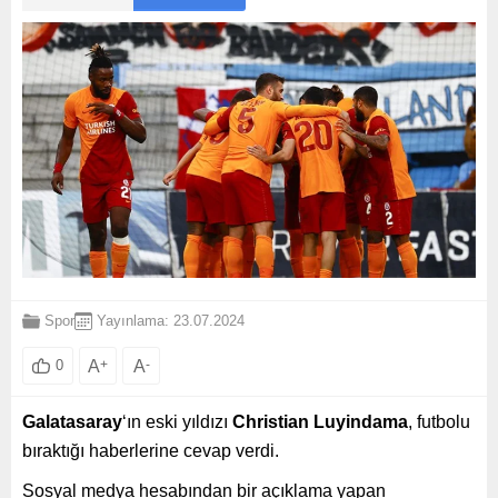
Spor
Yayınlama: 23.07.2024
A
+
A
-
0
Galatasaray
‘ın eski yıldızı
Christian Luyindama
, futbolu
bıraktığı haberlerine cevap verdi.
Sosyal medya hesabından bir açıklama yapan