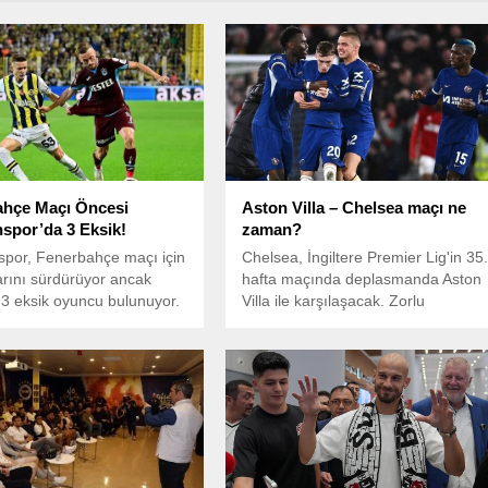
ahçe Maçı Öncesi
Aston Villa – Chelsea maçı ne
spor’da 3 Eksik!
zaman?
por, Fenerbahçe maçı için
Chelsea, İngiltere Premier Lig'in 35
larını sürdürüyor ancak
hafta maçında deplasmanda Aston
3 eksik oyuncu bulunuyor.
Villa ile karşılaşacak. Zorlu
mücadele TSİ 22:00'de başlayacak