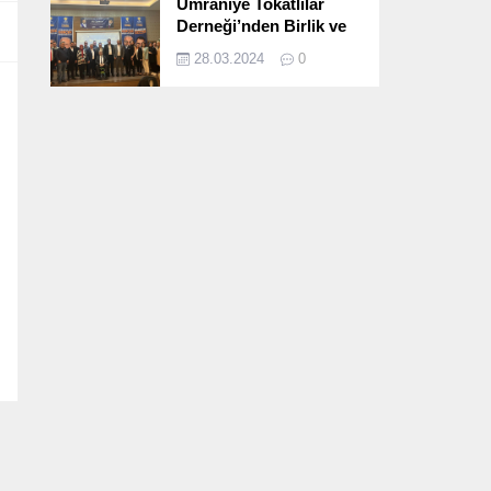
Ümraniye Tokatlılar
Derneği’nden Birlik ve
Beraberlik Dolu İftar
28.03.2024
0
Programı