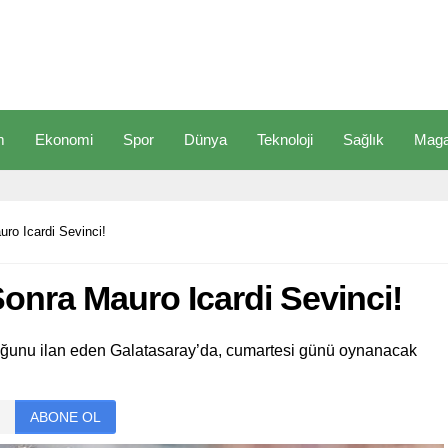
m
Ekonomi
Spor
Dünya
Teknoloji
Sağlık
Maga
ro Icardi Sevinci!
onra Mauro Icardi Sevinci!
uğunu ilan eden Galatasaray’da, cumartesi günü oynanacak
ABONE OL