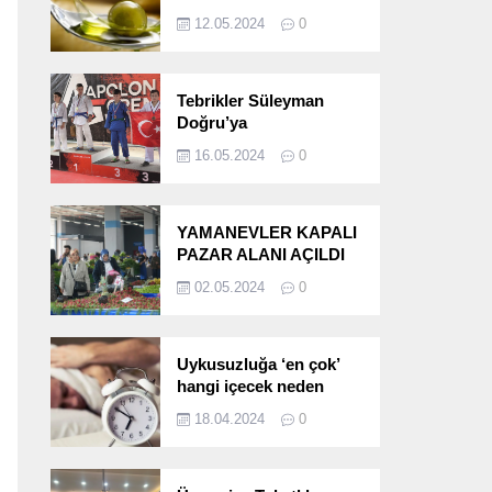
etkileri!
12.05.2024
0
Tebrikler Süleyman
Doğru’ya
16.05.2024
0
YAMANEVLER KAPALI
PAZAR ALANI AÇILDI
02.05.2024
0
Uykusuzluğa ‘en çok’
hangi içecek neden
oluyor?
18.04.2024
0