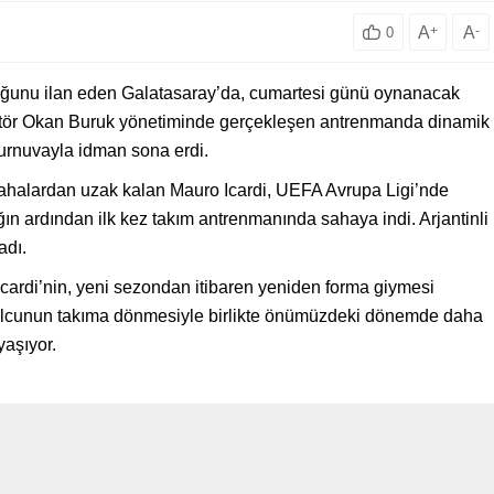
A
+
A
-
0
uğunu ilan eden Galatasaray’da, cumartesi günü oynanacak
rektör Okan Buruk yönetiminde gerçekleşen antrenmanda dinamik
 turnuvayla idman sona erdi.
sahalardan uzak kalan Mauro Icardi, UEFA Avrupa Ligi’nde
ın ardından ilk kez takım antrenmanında sahaya indi. Arjantinli
adı.
Icardi’nin, yeni sezondan itibaren yeniden forma giymesi
futbolcunun takıma dönmesiyle birlikte önümüzdeki dönemde daha
yaşıyor.