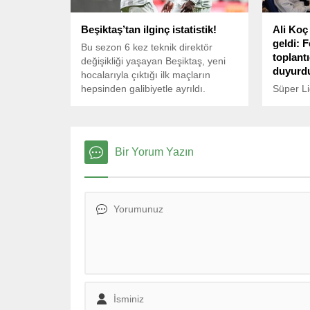
Beşiktaş’tan ilginç istatistik!
Ali Koç 
geldi: 
Bu sezon 6 kez teknik direktör
toplant
değişikliği yaşayan Beşiktaş, yeni
duyurd
hocalarıyla çıktığı ilk maçların
hepsinden galibiyetle ayrıldı.
Süper Li
Fenerba
yapılaca
toplantıs
kulübün 
Bir Yorum Yazın
Samandır