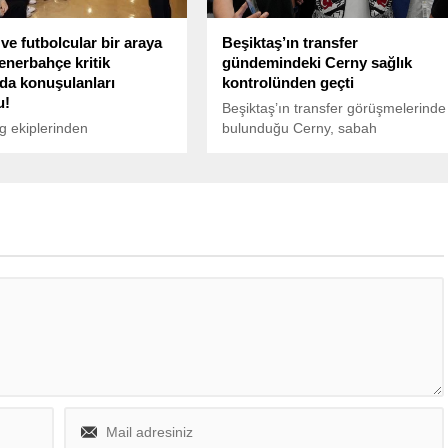
ve futbolcular bir araya
Beşiktaş’ın transfer
Fenerbahçe kritik
gündemindeki Cerny sağlık
ıda konuşulanları
kontrolünden geçti
u!
Beşiktaş’ın transfer görüşmelerinde
g ekiplerinden
bulunduğu Cerny, sabah
hçe'de 2 Nisan günü
saatlerinde Acıbadem Altunizade
k olağanüstü genel kurul
Hastanesi’nde sağlık kontrolünden
ı öncesinde sarı lacivertli
geçti.
başkanı Ali Koç,
a'da futbolcularla görüştü.