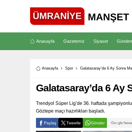
Anasayfa
Gazetemiz
Siyaset
Günde
Anasayfa
Spor
Galatasaray’da 6 Ay Sonra Mau
Galatasaray’da 6 Ay S
Trendyol Süper Lig’de 36. haftada şampiyonl
Göztepe maçı hazırlıkları başladı.
Paylaş
Tweetle
Gönder