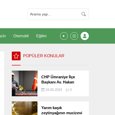
zin
Otomobil
Eğitim
POPÜLER KONULAR
CHP Ümraniye İlçe
Başkanı Av. Hakan
Kızılelma 31 Mart Yerel
24.04.2024
0
Seçimlerini
Değerlendirdi
Yarım kaşık
zeytinyağının mucizevi