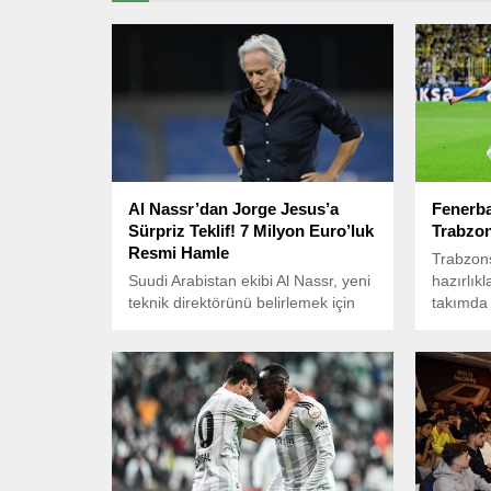
Al Nassr’dan Jorge Jesus’a
Fenerb
Sürpriz Teklif! 7 Milyon Euro’luk
Trabzon
Resmi Hamle
Trabzons
Suudi Arabistan ekibi Al Nassr, yeni
hazırlık
teknik direktörünü belirlemek için
takımda 
çalışmalarını sürdürürken, dikkat
çeken bir isme resmi teklif sundu.
Arriyadiyah gazetesinin haberine
göre, kulüp yetkilileri, geçtiğimiz
günlerde Al Hilal’den ayrılan Jorge
Jesus ile temasa geçti.