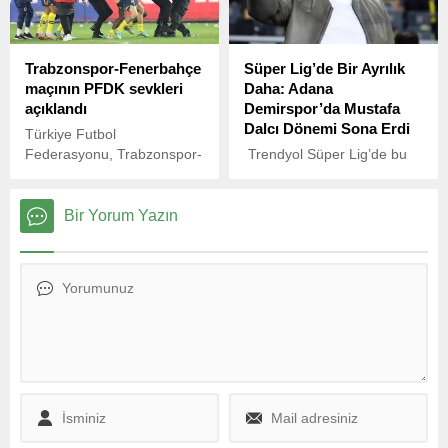
Open Judo Turnuvası’nda
kattığını açıkladı.
Ümraniye Belediyesi
Gençlik ve Spor Kulübü
Trabzonspor-Fenerbahçe
Süper Lig’de Bir Ayrılık
sporcusu Süleyman Doğru,
maçının PFDK sevkleri
Daha: Adana
42 kg kategorisinde büyük
açıklandı
Demirspor’da Mustafa
bir başarı elde etti.
Dalcı Dönemi Sona Erdi
Turnuvaya 18 ülkeden
Türkiye Futbol
sporcuların katıldığı bu
Federasyonu, Trabzonspor-
Trendyol Süper Lig’de bu
önemli organizasyonda
Fenerbahçe maçının PFDK
sezon sadece 2 galibiyet
Doğru, Macar,...
sevklerini açıkladı.
alabilen Adana Demirspor,
kötü gidişe dur demek için
Bir Yorum Yazın
önemli bir karar aldı.