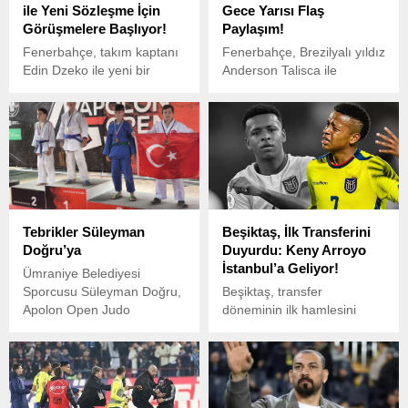
ile Yeni Sözleşme İçin
Gece Yarısı Flaş
Görüşmelere Başlıyor!
Paylaşım!
Fenerbahçe, takım kaptanı
Fenerbahçe, Brezilyalı yıldız
Edin Dzeko ile yeni bir
Anderson Talisca ile
sözleşme yapmak için
anlaşma sağladı ve
görüşmelere başlama kararı
transferde mutlu sona
aldı.
ulaştı.
Tebrikler Süleyman
Beşiktaş, İlk Transferini
Doğru’ya
Duyurdu: Keny Arroyo
İstanbul’a Geliyor!
Ümraniye Belediyesi
Sporcusu Süleyman Doğru,
Beşiktaş, transfer
Apolon Open Judo
döneminin ilk hamlesini
Turnuvası’nda Bronz
yaparak, Ekvador’un
Madalya Kazandı 11-12
Independiente del Valle
Mayıs tarihlerinde
kulübünde forma giyen
Slovenya’nın Maribor
genç kanat oyuncusu Keny
kentinde düzenlenen Apolon
Arroyo’yu kadrosuna