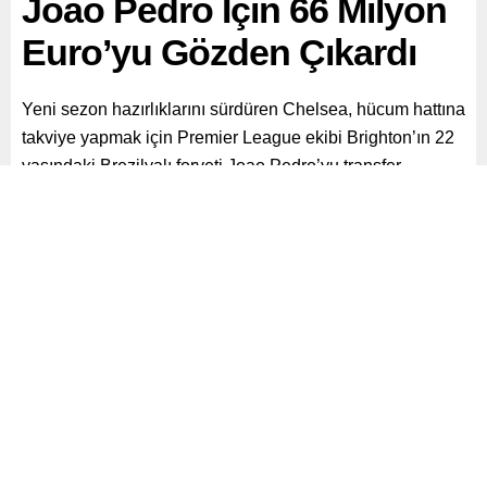
Joao Pedro İçin 66 Milyon
Euro’yu Gözden Çıkardı
Yeni sezon hazırlıklarını sürdüren Chelsea, hücum hattına
takviye yapmak için Premier League ekibi Brighton’ın 22
yaşındaki Brezilyalı forveti Joao Pedro’yu transfer
gündemine aldı.
Paylaş
Tweetle
Gönder
ABONE OL