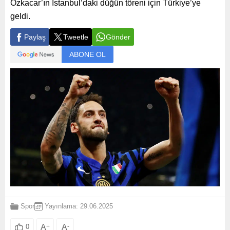
Özkacar’ın İstanbul’daki düğün töreni için Türkiye’ye
geldi.
Paylaş
Tweetle
Gönder
ABONE OL
Spor
Yayınlama: 29.06.2025
A
+
A
-
0